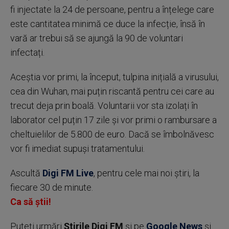
fi injectate la 24 de persoane, pentru a înțelege care
este cantitatea minimă ce duce la infecție, însă în
vară ar trebui să se ajungă la 90 de voluntari
infectați.
Aceștia vor primi, la început, tulpina inițială a virusului,
cea din Wuhan, mai puțin riscantă pentru cei care au
trecut deja prin boală. Voluntarii vor sta izolați în
laborator cel puțin 17 zile și vor primi o rambursare a
cheltuielilor de 5.800 de euro. Dacă se îmbolnăvesc
vor fi imediat supuși tratamentului.
Ascultă
Digi FM Live
, pentru cele mai noi știri, la
fiecare 30 de minute.
Ca să știi!
Puteţi urmări
Știrile Digi FM
şi pe
Google News
şi