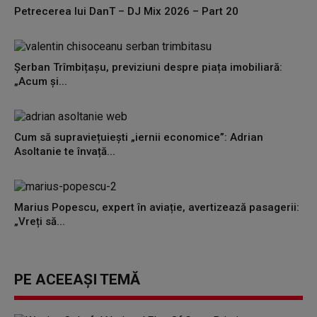
Petrecerea lui DanT – DJ Mix 2026 – Part 20
Șerban Trîmbițașu, previziuni despre piața imobiliară:
„Acum și...
Cum să supraviețuiești „iernii economice”: Adrian
Asoltanie te învață...
Marius Popescu, expert în aviație, avertizează pasagerii:
„Vreți să...
PE ACEEAȘI TEMĂ