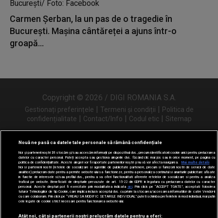
Carmen Șerban, la un pas de o tragedie în
București. Mașina cântăreței a ajuns într-o
groapă...
Copyright © 2026 / DIGI ROMANIA S.A.
|
|
Gestionați preferințele
Termeni și condiții
Politica de
|
|
|
confidențialitate
Contact/Info
Codul etic
Sitemap
Nouă ne pasă ca datele tale personale să rămână confidențiale
Noi și partenerii noștri
31
stocăm și/sau accesăm informații pe dispozitivul dvs., precum identificatorii cookie unici pentru prelucrarea
Urmărește-ne și pe
datelor cu caracter personal. Puteți accepta sau gestiona alegerile dvs. făcând clic mai jos sau în orice moment, pe pagina cu
politica de confidențialitate. Aceste alegeri vor fi raportate partenerilor noștri și nu vă vor afecta navigarea.
Mai multe detalii
Noi si partenerii nostri (retelele de socializare si agentiile de publicitate partenere, precum si furnizorii nostri de servicii de date
analitice) prelucram date pentru a permite website-ului sa functioneze, pentru a personaliza continutul si anunturile publicitare afisate
in functie de interesele si/sau profilul dvs., pentru a va oferi functionalitati aferente retelelor de socializare si pentru a analiza
traficul pe website. Beneficiati de drepturile prevazute de art. 15-22 din GDPR in legatura cu prelucrarea datelor cu caracter
personal. Aceste drepturi pot fi exercitate prin modalitatea indicata
aici
. Prin click pe “ACCEPT TOATE”, acceptati folosirea
tuturor Tehnologiilor de tip Cookie, care implica inclusiv acceptul dvs. cu privire la stocarea/accesarea informatiilor de catre Vendor-ii
cu care colaboram. Prin click pe “VREAU SA MODIFIC SETARILE INDIVIDUAL” puteti schimba preferintele in mod individual, mai putin
cele legate de cookie strict necesare pentru functionarea website-ului.
Atât noi, cât și partenerii noștri prelucrăm datele pentru a oferi: