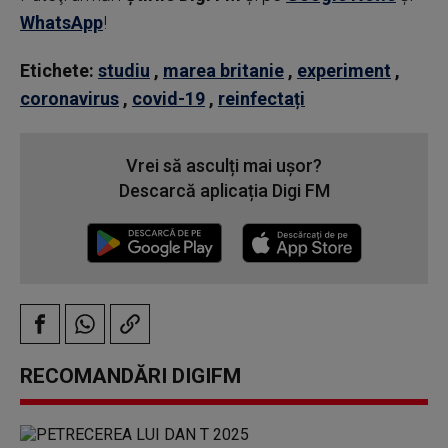
WhatsApp
!
Etichete:
studiu
,
marea britanie
,
experiment
,
coronavirus
,
covid-19
,
reinfectați
Vrei să asculți mai ușor?
Descarcă aplicația Digi FM
RECOMANDĂRI DIGIFM