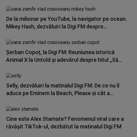
De la milionar pe YouTube, la navigator pe ocean.
Mikey Hash, dezvăluiri la Digi FM despre...
Șerban Copoț, la Digi FM: Reuniunea istorică
Animal X la Untold și adevărul despre hitul „Să...
Selly, dezvăluiri la matinalul Digi FM: De ce nu îl
aduce pe Eminem la Beach, Please și cât a...
Cine este Alex Stamate? Fenomenul viral care a
răvășit TikTok-ul, dezbătut la matinalul Digi FM