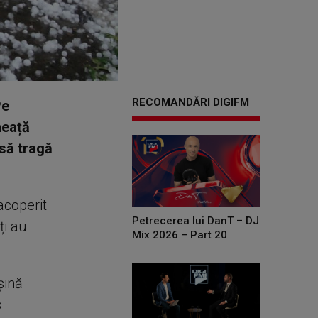
RECOMANDĂRI DIGIFM
Pe
heață
 să tragă
acoperit
Petrecerea lui DanT – DJ
ți au
Mix 2026 – Part 20
șină
s