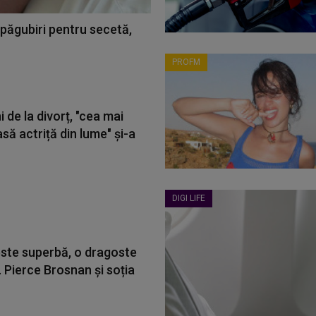
păgubiri pentru secetă,
PROFM
i de la divorț, "cea mai
ă actriță din lume" și-a
DIGI LIFE
ste superbă, o dragoste
 Pierce Brosnan și soția