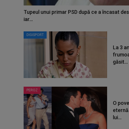
Tupeul unui primar PSD după ce a încasat des
iar...
DIGISPORT
La 3 an
frumoas
găsit...
PEROZ
O pove
eternă.
lui...