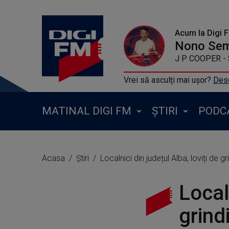
Acum la Digi 
Nono Se
J P COOPER - Sing It
Vrei să asculți mai ușor?
Desc
MATINAL DIGI FM
ȘTIRI
PODC
Acasa
Știri
Localnici din județul Alba, loviți de
Localn
grind