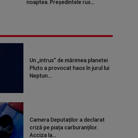
noaptea. Preşedintele rus...
Un „intrus” de mărimea planetei
Pluto a provocat haos în jurul lui
Neptun...
Camera Deputaților a declarat
criză pe piața carburanților.
Acciza la...