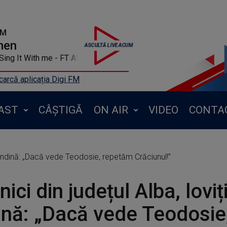
FM
men
 With me - FT ASTRID
arcă aplicația Digi FM
AST
CÂȘTIGĂ
ON AIR
VIDEO
CONTA
 grindină: „Dacă vede Teodosie, repetăm Crăciunul!”
ici din județul Alba, loviț
ină: „Dacă vede Teodosie