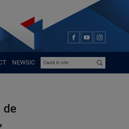
CT
NEWSIC
i de
,