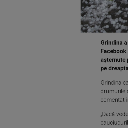
Grindina a 
Facebook 
așternute 
pe dreapta
Grindina ca
drumurile ș
comentat im
„Dacă vede
cauciucuril