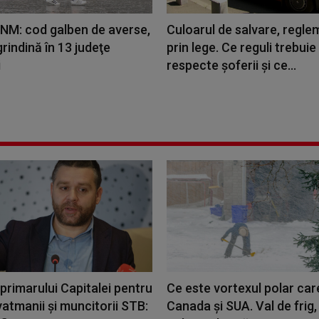
ANM: cod galben de averse,
Culoarul de salvare, regle
i grindină în 13 judeţe
prin lege. Ce reguli trebuie
i
respecte șoferii și ce...
primarului Capitalei pentru
Ce este vortexul polar care
 vatmanii şi muncitorii STB:
Canada și SUA. Val de frig, 