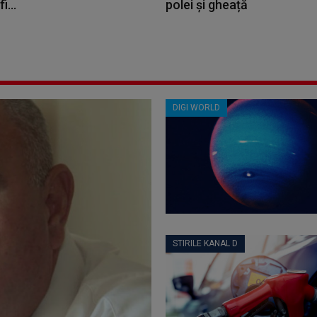
i...
polei și gheață
DIGI WORLD
STIRILE KANAL D