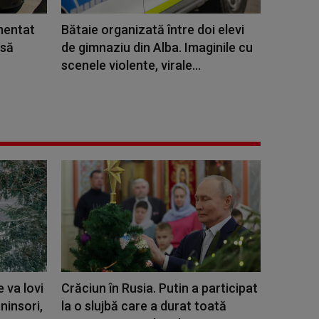
mentat
Bătaie organizată între doi elevi
 să
de gimnaziu din Alba. Imaginile cu
scenele violente, virale...
 va lovi
Crăciun în Rusia. Putin a participat
ninsori,
la o slujbă care a durat toată