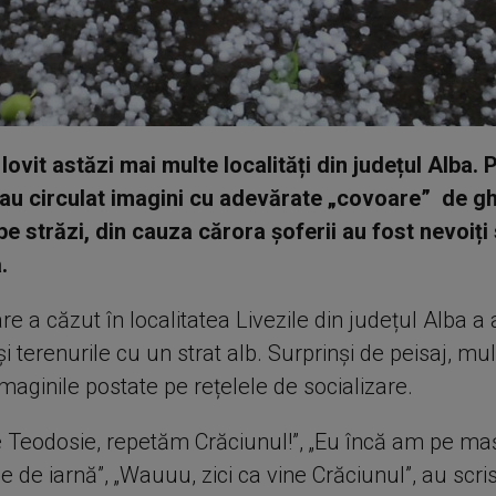
lovit astăzi mai multe localități din județul Alba. 
au circulat imagini cu adevărate „covoare” de g
pe străzi, din cauza cărora șoferii au fost nevoiți
.
re a căzut în localitatea Livezile din județul Alba a 
i terenurile cu un strat alb. Surprinși de peisaj, mul
aginile postate pe rețelele de socializare.
 Teodosie, repetăm Crăciunul!”, „Eu încă am pe ma
e de iarnă”, „Wauuu, zici ca vine Crăciunul”, au scri