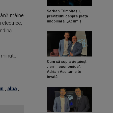
Șerban Trîmbițașu,
 până mâine
previziuni despre piața
imobiliară: „Acum și...
 electrice,
indină.
e minute.
Cum să supraviețuiești
„iernii economice”:
Adrian Asoltanie te
învață...
un
,
alba
,