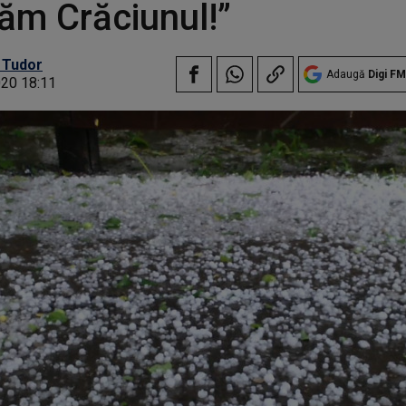
ăm Crăciunul!”
 Tudor
Adaugă
Digi FM
020 18:11