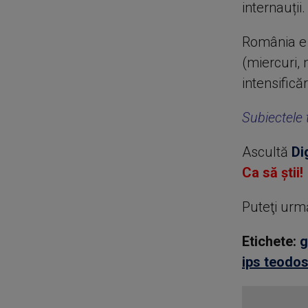
internauții.
România e 
(miercuri, 
intensificăr
Subiectele t
Ascultă
Di
Ca să știi!
Puteţi urm
Etichete:
g
ips teodos