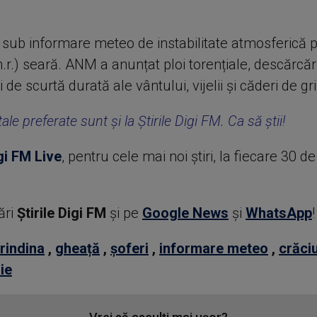
sub informare meteo de instabilitate atmosferică
n.r.) seară. ANM a anunțat ploi torențiale, descărcări
i de scurtă durată ale vântului, vijelii și căderi de gr
ale preferate sunt și la Știrile Digi FM. Ca să știi!
gi FM Live
, pentru cele mai noi știri, la fiecare 30 d
ări
Știrile Digi FM
şi pe
Google News
şi
WhatsApp
!
rindina
,
gheață
,
șoferi
,
informare meteo
,
crăci
ie