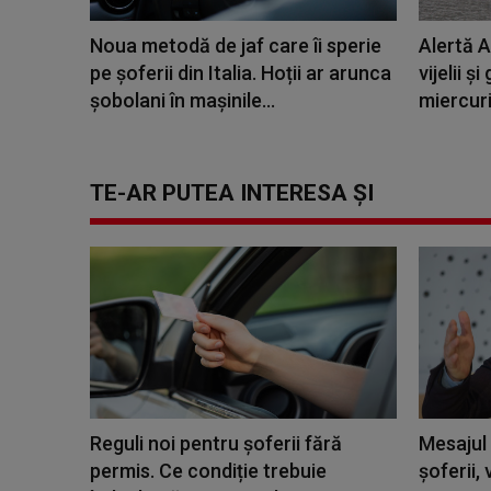
Noua metodă de jaf care îi sperie
Alertă 
pe șoferii din Italia. Hoții ar arunca
vijelii ş
șobolani în mașinile...
miercur
TE-AR PUTEA INTERESA ȘI
Reguli noi pentru șoferii fără
Mesajul 
permis. Ce condiție trebuie
şoferii,