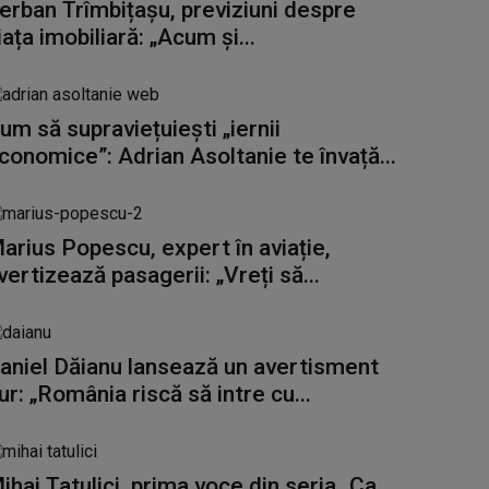
erban Trîmbițașu, previziuni despre
iața imobiliară: „Acum și...
um să supraviețuiești „iernii
conomice”: Adrian Asoltanie te învață...
arius Popescu, expert în aviație,
vertizează pasagerii: „Vreți să...
aniel Dăianu lansează un avertisment
ur: „România riscă să intre cu...
ihai Tatulici, prima voce din seria „Ca