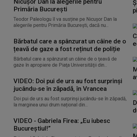
Nicușor Dan la alegerile pentru
Ș
Primăria București
p
Teodor Paleologu îl va susține pe Nicușor Dan la
alegerile pentru Primăria București, dacă nu...
C
Bărbatul care a spânzurat un câine de o
e
țeavă de gaze a fost reținut de poliție
Bărbatul care a spânzurat un câine de o ţeavă de
gaze în apropiere de Piaţa Universităţii din...
M
a
VIDEO: Doi pui de urs au fost surprinși
jucându-se în zăpadă, în Vrancea
Doi pui de urs au fost surprinși jucându-se în zăpadă,
D
la marginea unui drum național din...
d
VIDEO - Gabriela Firea: „Eu iubesc
Bucureştiul!”
M