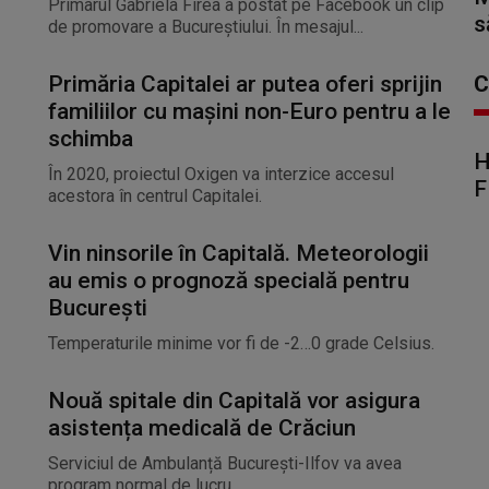
Primarul Gabriela Firea a postat pe Facebook un clip
s
de promovare a Bucureştiului. În mesajul...
Primăria Capitalei ar putea oferi sprijin
C
familiilor cu mașini non-Euro pentru a le
schimba
H
În 2020, proiectul Oxigen va interzice accesul
F
acestora în centrul Capitalei.
Vin ninsorile în Capitală. Meteorologii
au emis o prognoză specială pentru
București
Temperaturile minime vor fi de -2…0 grade Celsius.
Nouă spitale din Capitală vor asigura
asistența medicală de Crăciun
Serviciul de Ambulanță București-Ilfov va avea
program normal de lucru.