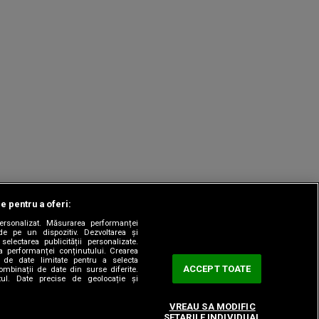
le pentru a oferi:
 personalizat. Măsurarea performanței
|
odul etic
Sitemap
de pe un dispozitiv. Dezvoltarea și
 selectarea publicității personalizate.
ea performanței conținutului. Crearea
rea de date limitate pentru a selecta
ACCEPT TOATE
combinații de date din surse diferite.
utul. Date precise de geolocație și
VREAU SA MODIFIC
SETARILE INDIVIDUAL