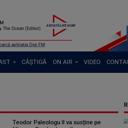
FM
 The Ocean (Edited)
arcă aplicația Digi FM
AST
CÂȘTIGĂ
ON AIR
VIDEO
CONTA
R
Teodor Paleologu îl va susține pe