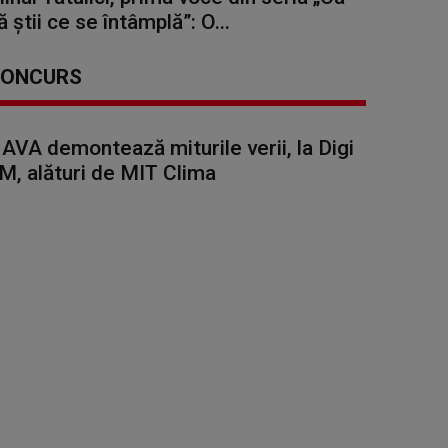
ă știi ce se întâmplă”: O...
ONCURS
AVA demontează miturile verii, la Digi
M, alături de MIT Clima