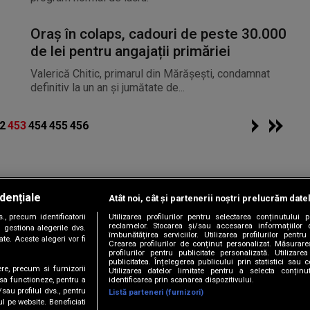
Oraș în colaps, cadouri de peste 30.000
de lei pentru angajații primăriei
Valerică Chitic, primarul din Mărăşeşti, condamnat
definitiv la un an şi jumătate de...
2
453
454
455
456
dențiale
Atât noi, cât și partenerii noștri prelucrăm date
Copyright © 2026 / DIGI ROMANIA S.A.
, precum identificatorii
Utilizarea profilurilor pentru selectarea conținutului
|
|
|
|
țele
Termeni și condiții
Politica de confidențialitate
Contact/Info
C
reclamelor. Stocarea și/sau accesarea informațiilor 
 gestiona alegerile dvs.
îmbunătățirea serviciilor. Utilizarea profilurilor pentru
te. Aceste alegeri vor fi
Crearea profilurilor de conținut personalizat. Măsurar
profilurilor pentru publicitate personalizată. Utiliza
publicitatea. Înțelegerea publicului prin statistici sau 
ere, precum si furnizorii
Utilizarea datelor limitate pentru a selecta conțin
Urmărește-ne și pe
identificarea prin scanarea dispozitivului.
 sa functioneze, pentru a
/sau profilul dvs., pentru
Listă parteneri (furnizori)
ul pe website. Beneficiati