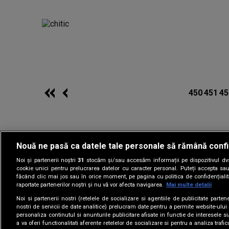
450
451
45
Nouă ne pasă ca datele tale personale să rămână confi
Noi și partenerii noștri
31
stocăm și/sau accesăm informații pe dispozitivul dvs.
Gestionați preferin
cookie unici pentru prelucrarea datelor cu caracter personal. Puteți accepta sau
făcând clic mai jos sau în orice moment, pe pagina cu politica de confidențialita
raportate partenerilor noștri și nu vă vor afecta navigarea.
Mai multe detalii
Noi si partenerii nostri (retelele de socializare si agentiile de publicitate parten
nostri de servicii de date analitice) prelucram date pentru a permite website-ului
personaliza continutul si anunturile publicitare afisate in functie de interesele si
a va oferi functionalitati aferente retelelor de socializare si pentru a analiza trafic