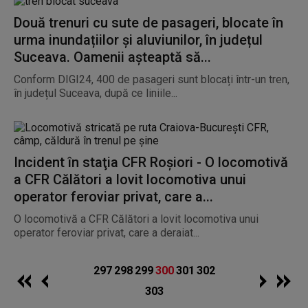
Două trenuri cu sute de pasageri, blocate în
urma inundațiilor și aluviunilor, în județul
Suceava. Oamenii așteaptă să...
Conform DIGI24, 400 de pasageri sunt blocați într-un tren,
în județul Suceava, după ce liniile...
Incident în staţia CFR Roşiori - O locomotivă
a CFR Călători a lovit locomotiva unui
operator feroviar privat, care a...
O locomotivă a CFR Călători a lovit locomotiva unui
operator feroviar privat, care a deraiat...
297
298
299
300
301
302
303