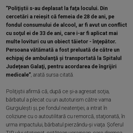
”Poliţiştii s-au deplasat la faţa locului. Din
cercetări a reieşit că femeia de 28 de ani, pe
fondul consumului de alcool, ar fi avut un conflict
cu soţul ei de 33 de ani, care i-ar fi aplicat mai
multe lovituri cu un obiect tăietor - înţepător.
Persoana vătămată a fost preluată de către un
echipaj de ambulanţă şi transportată la Spitalul
Judeţean Galaţi, pentru acordarea de îngrijiri
medicale”
, arată sursa citată.
Poliţiştii afirmă că, după ce şi-a agresat soţia,
bărbatul a plecat cu un autoturism către vama
Giurgiuleşti şi, pe fondul neatenţiei, a intrat în
coliziune cu o autoutilitară cu remorcă, staţionată, în
urma impactului, bărbatul pierzându-şi viaţa. Şoferul
TIR-ului staţionat, cetăţean ucrainean, care dormea