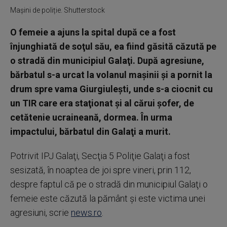
Mașini de poliție. Shutterstock
O femeie a ajuns la spital după ce a fost
înjunghiată de soţul său, ea fiind găsită căzută pe
o stradă din municipiul Galaţi. După agresiune,
bărbatul s-a urcat la volanul maşinii şi a pornit la
drum spre vama Giurgiuleşti, unde s-a ciocnit cu
un TIR care era staţionat şi al cărui şofer, de
cetătenie ucraineană, dormea. În urma
impactului, bărbatul din Galaţi a murit.
Potrivit IPJ Galaţi, Secţia 5 Poliţie Galaţi a fost
sesizată, în noaptea de joi spre vineri, prin 112,
despre faptul că pe o stradă din municipiul Galaţi o
femeie este căzută la pământ și este victima unei
agresiuni, scrie
news.ro
.