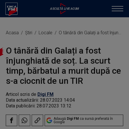
Acasa
Știri
Locale
O tânără din Galați a fost înjunghiată de soț. La scurt timp, bărbatul a murit după ce s-a ciocnit de un TIR
O tânără din Galați a fost
înjunghiată de soț. La scurt
timp, bărbatul a murit după ce
s-a ciocnit de un TIR
Articol scris de
Digi FM
Data actualizării:
28.07.2023 14:04
Data publicării:
28.07.2023 13:12
Adaugă
Digi FM
ca sursă preferată în
Google