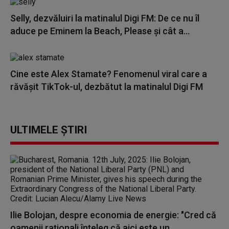
Selly, dezvăluiri la matinalul Digi FM: De ce nu îl
aduce pe Eminem la Beach, Please și cât a...
Cine este Alex Stamate? Fenomenul viral care a
răvășit TikTok-ul, dezbătut la matinalul Digi FM
ULTIMELE ȘTIRI
Ilie Bolojan, despre economia de energie: "Cred că
oamenii raţionali înţeleg că aici este un...