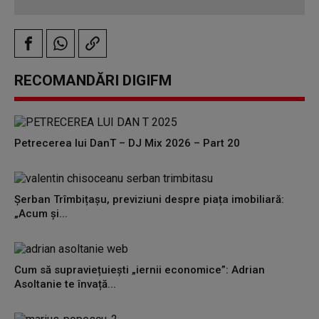
RECOMANDĂRI DIGIFM
Petrecerea lui DanT – DJ Mix 2026 – Part 20
Șerban Trîmbițașu, previziuni despre piața imobiliară:
„Acum și...
Cum să supraviețuiești „iernii economice”: Adrian
Asoltanie te învață...