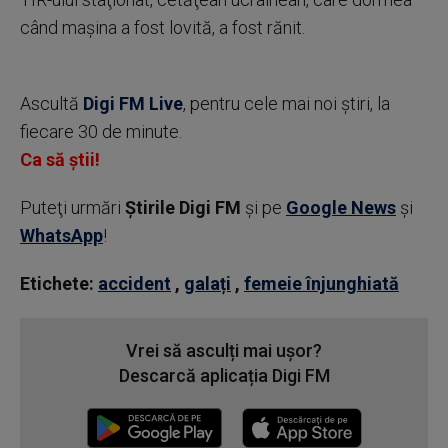
când maşina a fost lovită, a fost rănit.
Ascultă
Digi FM Live
, pentru cele mai noi știri, la
fiecare 30 de minute.
Ca să știi!
Puteţi urmări
Știrile Digi FM
şi pe
Google News
şi
WhatsApp
!
Etichete:
accident
,
galați
,
femeie înjunghiată
Vrei să asculți mai ușor?
Descarcă aplicația Digi FM