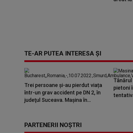
TE-AR PUTEA INTERESA ȘI
Tânărul 
Trei persoane și-au pierdut viața
pietoni 
într-un grav accident pe DN 2, în
tentativă
judeţul Suceava. Mașina în...
PARTENERII NOȘTRI