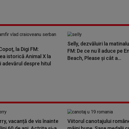
Selly, dezvăluiri la matinalu
opoț, la Digi FM:
FM: De ce nu îl aduce pe E
a istorică Animal X la
Beach, Please și cât a...
i adevărul despre hitul
rry, vacanță de vis înainte
Viitorul canotajului român
ini 60 de ani. Actrița și-a
mâini bune. Șase medalii c