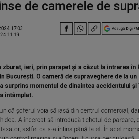
inse de camerele de sup
2024 17:03
Adaugă
Digi FM
024 11:19
V
zburat, ieri, prin parapet și a căzut la intrarea în
din București. O cameră de supraveghere de la un
a surprins momentul de dinaintea accidentului și 
a întâmplat.
un că șoferul voia să iasă din centrul comercial, da
idea. A încercat să introducă tichetul de parcare, 
taxator, astfel ca s-a întins până la el. În acel mom
sub control mașina și a început cursa periculoasă.