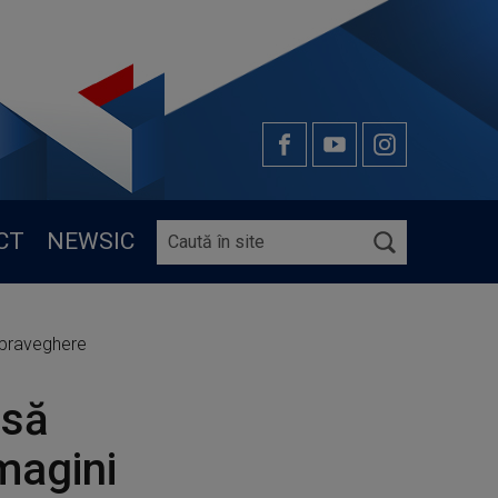
CT
NEWSIC
supraveghere
 să
Imagini