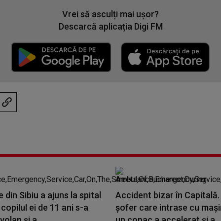
Vrei să asculți mai ușor?
Descarcă aplicația Digi FM
 din Sibiu a ajuns la spital
Accident bizar în Capitală.
copilul ei de 11 ani s-a
şofer care intrase cu maşi
volan şi a...
un copac a accelerat şi a...