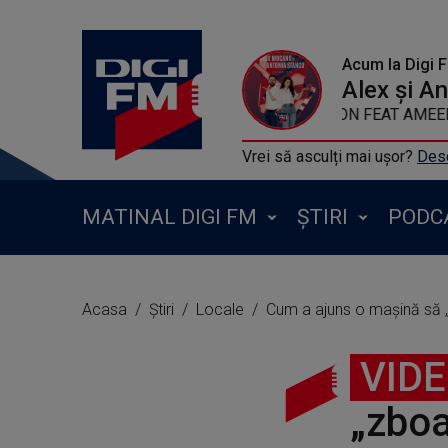
Acum la Digi 
Alex și A
MADCON FEAT AMEERAH
Vrei să asculți mai ușor?
Desc
MATINAL DIGI FM
ȘTIRI
PODC
Acasa
Știri
Locale
Cum a ajuns o mașină să „
VID
„zboa