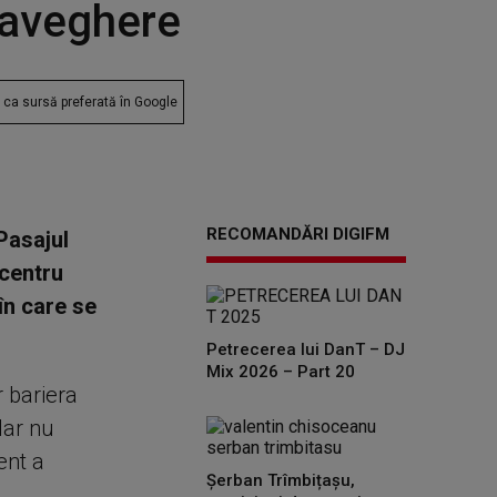
raveghere
ca sursă preferată în Google
RECOMANDĂRI DIGIFM
 Pasajul
 centru
în care se
Petrecerea lui DanT – DJ
Mix 2026 – Part 20
r bariera
dar nu
ent a
Șerban Trîmbițașu,