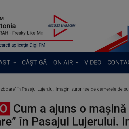
FM
ntonia
 - Freaky Like Me
arcă aplicația Digi FM
AST
CÂȘTIGĂ
ON AIR
VIDEO
CONTA
zboare” în Pasajul Lujerului. Imagini surprinse de camerele de 
EO
Cum a ajuns o mașină
re” în Pasajul Lujerului. 