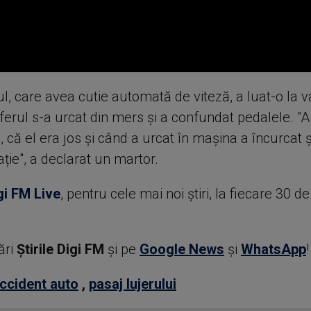
, care avea cutie automată de viteză, a luat-o la v
ferul s-a urcat din mers şi a confundat pedalele. "
, că el era jos şi când a urcat în mașina a încurcat 
ție", a declarat un martor.
gi FM Live
, pentru cele mai noi știri, la fiecare 30 d
ări
Știrile Digi FM
şi pe
Google News
şi
WhatsApp
!
ccident auto
,
pasaj lujerului