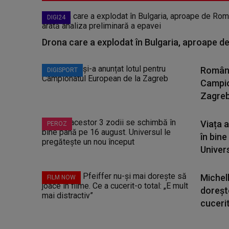
DIGI24
Drona care a explodat în Bulgaria, aproape de
Români
DIGISPORT
Campio
Zagre
Viața 
PEROZ
în bine
Universu
Michell
FILM NOW
dorește
cucerit