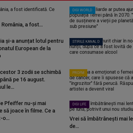
DIGI WORLD
 România, a fost...
a și-a anunțat lotul pentru
STIRILE KANAL D
natul European de la
b
acestor 3 zodii se schimbă
PROFM
 până pe 16 august.
l le...
e Pfeiffer nu-și mai
DIGI LIFE
 să joace în filme. Ce a
-o...
Vrei să îmbătrânești mai le
de...