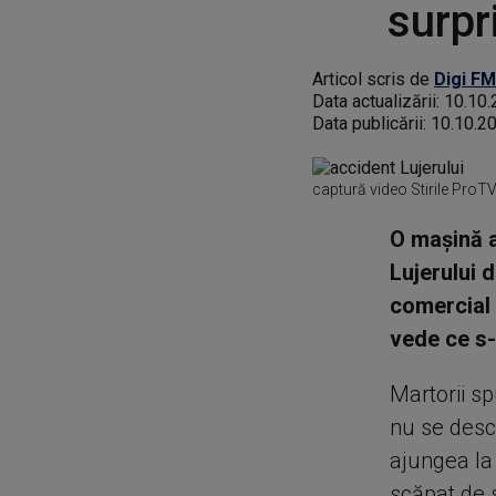
surpr
Articol scris de
Digi FM
Data actualizării:
10.10.
Data publicării:
10.10.2
captură video Stirile ProT
O mașină a 
Lujerului 
comercial 
vede ce s-
Martorii sp
nu se desch
ajungea la 
scăpat de 