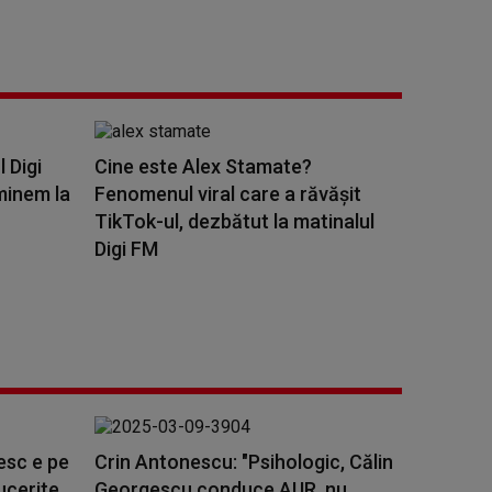
l Digi
Cine este Alex Stamate?
minem la
Fenomenul viral care a răvășit
TikTok-ul, dezbătut la matinalul
Digi FM
esc e pe
Crin Antonescu: "Psihologic, Călin
ucerite
Georgescu conduce AUR, nu