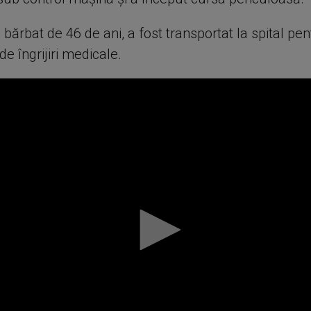
 bărbat de 46 de ani, a fost transportat la spital pen
e îngrijiri medicale.