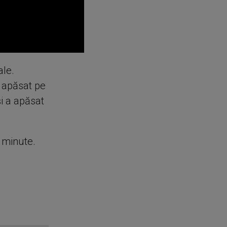
ale.
A apăsat pe
și a apăsat
e minute.