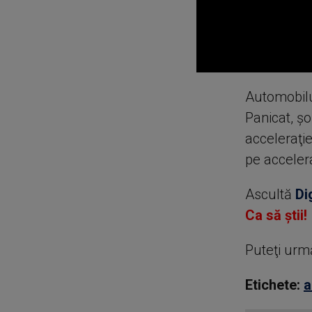
0
seconds
Automobilul
of
0
Panicat, şo
seconds
Volume
90%
acceleraţie
pe accelera
Ascultă
Di
Ca să știi!
Puteţi urm
Etichete:
a