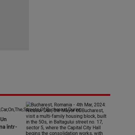
 Un
na într-