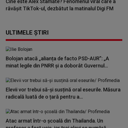
Cine este Alex Stamate? Fenomenul viral care a
răvășit TikTok-ul, dezbătut la matinalul Digi FM
ULTIMELE ȘTIRI
Bolojan atacă „alianța de facto PSD-AUR”: „A
minat legile din PNRR și a doborât Guvernul...
Elevii vor trebui să-și susțină oral eseurile. Măsura
radicală luată de o țară pentru a...
Atac armat într-o școală din Thailanda. Un
profesor a fost ucis, iar trei elevi se numără...