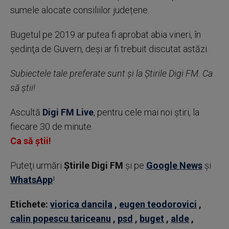
sumele alocate consiliilor județene.
Bugetul pe 2019 ar putea fi aprobat abia vineri, în
şedinţa de Guvern, deşi ar fi trebuit discutat astăzi.
Subiectele tale preferate sunt și la Știrile Digi FM. Ca
să știi!
Ascultă
Digi FM Live
, pentru cele mai noi știri, la
fiecare 30 de minute.
Ca să știi!
Puteţi urmări
Știrile Digi FM
şi pe
Google News
şi
WhatsApp
!
Etichete:
viorica dancila
,
eugen teodorovici
,
calin popescu tariceanu
,
psd
,
buget
,
alde
,