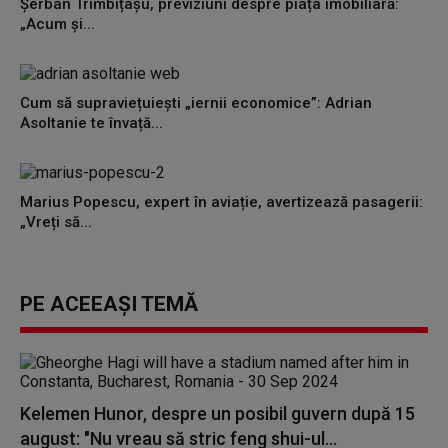
Șerban Trîmbițașu, previziuni despre piața imobiliară:
„Acum și...
Cum să supraviețuiești „iernii economice”: Adrian
Asoltanie te învață...
Marius Popescu, expert în aviație, avertizează pasagerii:
„Vreți să...
PE ACEEAȘI TEMĂ
Kelemen Hunor, despre un posibil guvern după 15
august: "Nu vreau să stric feng shui-ul...