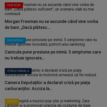
FILM NOW
Morgan Freeman nu se ascunde când vine vorba
de bani: „Dacă plătesc...
DIGI WORLD
Canicula pune presiune pe inimă. 5 simptome care
nu trebuie ignorate...
STIRILE KANAL D
Camera Deputaților a declarat criză pe piața
carburanților. Acciza la...
PROFM