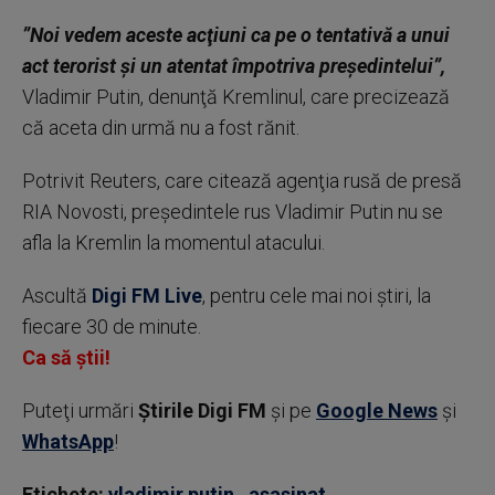
”Noi vedem aceste acţiuni ca pe o tentativă a unui
act terorist şi un atentat împotriva preşedintelui”,
Vladimir Putin, denunţă Kremlinul, care precizează
că aceta din urmă nu a fost rănit.
Potrivit Reuters, care citează agenţia rusă de presă
RIA Novosti, preşedintele rus Vladimir Putin nu se
afla la Kremlin la momentul atacului.
Ascultă
Digi FM Live
, pentru cele mai noi știri, la
fiecare 30 de minute.
Ca să știi!
Puteţi urmări
Știrile Digi FM
şi pe
Google News
şi
WhatsApp
!
Etichete:
vladimir putin
,
asasinat