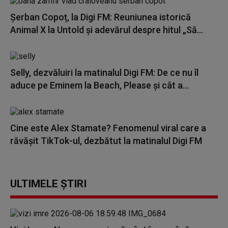
Șerban Copoț, la Digi FM: Reuniunea istorică
Animal X la Untold și adevărul despre hitul „Să...
Selly, dezvăluiri la matinalul Digi FM: De ce nu îl
aduce pe Eminem la Beach, Please și cât a...
Cine este Alex Stamate? Fenomenul viral care a
răvășit TikTok-ul, dezbătut la matinalul Digi FM
ULTIMELE ȘTIRI