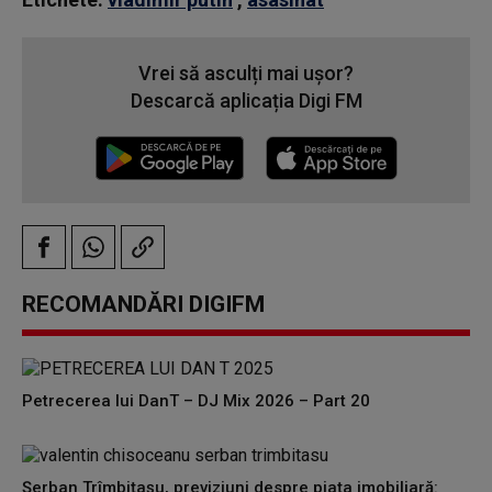
Vrei să asculți mai ușor?
Descarcă aplicația Digi FM
RECOMANDĂRI DIGIFM
Petrecerea lui DanT – DJ Mix 2026 – Part 20
Șerban Trîmbițașu, previziuni despre piața imobiliară: