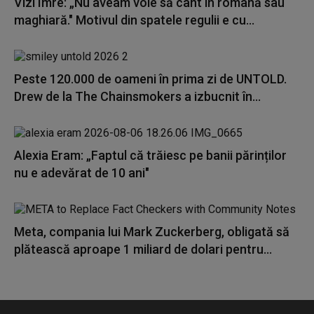
Vizi Imre: „Nu aveam voie să cânt în română sau
maghiară." Motivul din spatele regulii e cu...
Peste 120.000 de oameni în prima zi de UNTOLD.
Drew de la The Chainsmokers a izbucnit în...
Alexia Eram: „Faptul că trăiesc pe banii părinților
nu e adevărat de 10 ani"
Meta, compania lui Mark Zuckerberg, obligată să
plătească aproape 1 miliard de dolari pentru...