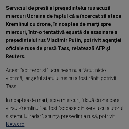
Serviciul de presă al preşedintelui rus acuză
miercuri Ucraina de faptul că a încercat să atace
Kremlinul cu drone, în noaptea de marţi spre
miercuri, într-o tentativă eşuată de asasinare a
preşedintelui rus Vladimir Putin, potrivit agenţiei
oficiale ruse de presă Tass, relatează AFP şi
Reuters.
Acest ”act terorist” ucrainean nu a făcut nicio
victimă, iar şeful statului rus nu a fost rănit, potrivit
Tass.
În noaptea de marţi spre miercuri, ”două drone care
vizau Kremlinul” au fost ”scoase din serviu cu ajutorul
sistemului radar”, anunţă preşedinţia rusă, potrivit
News.ro
.