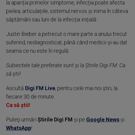
la apariția primelor simptome, infecția poate afecta
pielea, articulațiile, sistemul nervos și inima în câteva
săptămâni sau luni de la infecția inițială.
Justin Bieber a petrecut o mare parte a anului trecut
suferind, nediagnosticat, până când medicii și-au dat
seama ce nu este în regulă.
Subiectele tale preferate sunt și la Știrile Digi FM. Ca
să știi!
Ascultă
Digi FM Live
, pentru cele mai noi știri, la
fiecare 30 de minute.
Ca să știi!
Puteţi urmări
Știrile Digi FM
şi pe
Google News
şi
WhatsApp
!