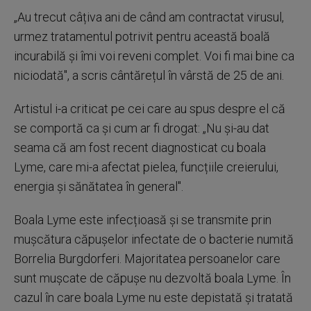
„Au trecut câțiva ani de când am contractat virusul,
urmez tratamentul potrivit pentru această boală
incurabilă și îmi voi reveni complet. Voi fi mai bine ca
niciodată", a scris cântărețul în vârstă de 25 de ani.
Artistul i-a criticat pe cei care au spus despre el că
se comportă ca și cum ar fi drogat: „Nu și-au dat
seama că am fost recent diagnosticat cu boala
Lyme, care mi-a afectat pielea, funcțiile creierului,
energia și sănătatea în general".
Boala Lyme este infecțioasă și se transmite prin
mușcătura căpușelor infectate de o bacterie numită
Borrelia Burgdorferi. Majoritatea persoanelor care
sunt mușcate de căpușe nu dezvoltă boala Lyme. În
cazul în care boala Lyme nu este depistată și tratată