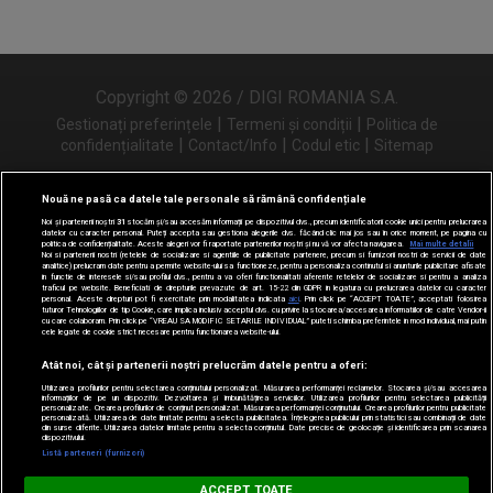
Copyright © 2026 / DIGI ROMANIA S.A.
|
|
Gestionați preferințele
Termeni și condiții
Politica de
|
|
|
confidențialitate
Contact/Info
Codul etic
Sitemap
Nouă ne pasă ca datele tale personale să rămână confidențiale
Noi și partenerii noștri
31
stocăm și/sau accesăm informații pe dispozitivul dvs., precum identificatorii cookie unici pentru prelucrarea
Urmărește-ne și pe
datelor cu caracter personal. Puteți accepta sau gestiona alegerile dvs. făcând clic mai jos sau în orice moment, pe pagina cu
politica de confidențialitate. Aceste alegeri vor fi raportate partenerilor noștri și nu vă vor afecta navigarea.
Mai multe detalii
Noi si partenerii nostri (retelele de socializare si agentiile de publicitate partenere, precum si furnizorii nostri de servicii de date
analitice) prelucram date pentru a permite website-ului sa functioneze, pentru a personaliza continutul si anunturile publicitare afisate
in functie de interesele si/sau profilul dvs., pentru a va oferi functionalitati aferente retelelor de socializare si pentru a analiza
traficul pe website. Beneficiati de drepturile prevazute de art. 15-22 din GDPR in legatura cu prelucrarea datelor cu caracter
personal. Aceste drepturi pot fi exercitate prin modalitatea indicata
aici
. Prin click pe “ACCEPT TOATE”, acceptati folosirea
tuturor Tehnologiilor de tip Cookie, care implica inclusiv acceptul dvs. cu privire la stocarea/accesarea informatiilor de catre Vendor-ii
cu care colaboram. Prin click pe “VREAU SA MODIFIC SETARILE INDIVIDUAL” puteti schimba preferintele in mod individual, mai putin
cele legate de cookie strict necesare pentru functionarea website-ului.
Atât noi, cât și partenerii noștri prelucrăm datele pentru a oferi:
Utilizarea profilurilor pentru selectarea conținutului personalizat. Măsurarea performanței reclamelor. Stocarea și/sau accesarea
informațiilor de pe un dispozitiv. Dezvoltarea și îmbunătățirea serviciilor. Utilizarea profilurilor pentru selectarea publicității
personalizate. Crearea profilurilor de conținut personalizat. Măsurarea performanței conținutului. Crearea profilurilor pentru publicitate
personalizată. Utilizarea de date limitate pentru a selecta publicitatea. Înțelegerea publicului prin statistici sau combinații de date
din surse diferite. Utilizarea datelor limitate pentru a selecta conținutul. Date precise de geolocație și identificarea prin scanarea
dispozitivului.
Listă parteneri (furnizori)
Digi FM
ACCEPT TOATE