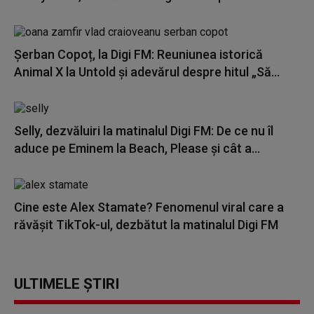
Șerban Copoț, la Digi FM: Reuniunea istorică
Animal X la Untold și adevărul despre hitul „Să...
Selly, dezvăluiri la matinalul Digi FM: De ce nu îl
aduce pe Eminem la Beach, Please și cât a...
Cine este Alex Stamate? Fenomenul viral care a
răvășit TikTok-ul, dezbătut la matinalul Digi FM
ULTIMELE ȘTIRI