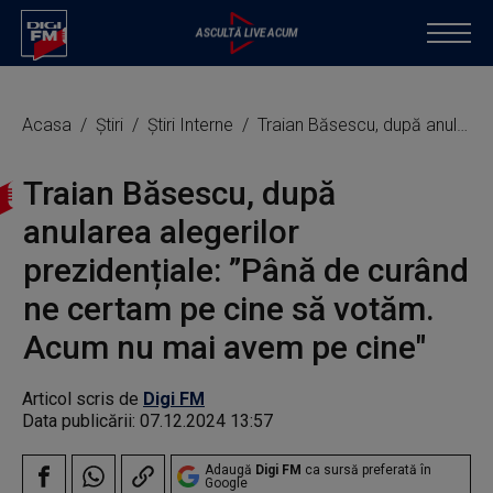
Acasa
Știri
Știri Interne
Traian Băsescu, după anularea alegerilor prezidențiale: ”Până de curând ne certam pe cine să votăm. Acum nu mai avem pe cine"
Traian Băsescu, după
anularea alegerilor
prezidențiale: ”Până de curând
ne certam pe cine să votăm.
Acum nu mai avem pe cine"
Articol scris de
Digi FM
Data publicării:
07.12.2024 13:57
Adaugă
Digi FM
ca sursă preferată în
Google