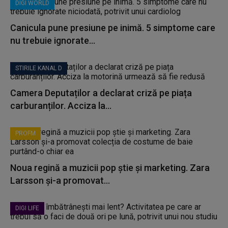
DIGI WORLD
Canicula pune presiune pe inimă. 5 simptome care
nu trebuie ignorate...
STIRILE KANAL D
Camera Deputaților a declarat criză pe piața
carburanților. Acciza la...
PROFM
Noua regină a muzicii pop știe și marketing. Zara
Larsson și-a promovat...
DIGI LIFE