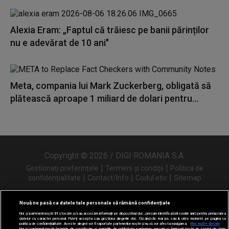
Alexia Eram: „Faptul că trăiesc pe banii părinților
nu e adevărat de 10 ani"
Meta, compania lui Mark Zuckerberg, obligată să
plătească aproape 1 miliard de dolari pentru...
Copyright © 2026 / DIGI ROMANIA S.A.
|
|
Gestionați preferințele
Termeni și condiții
Politica de
|
|
|
confidențialitate
Contact/Info
Codul etic
Sitemap
Nouă ne pasă ca datele tale personale să rămână confidențiale
Noi și partenerii noștri
31
stocăm și/sau accesăm informații pe dispozitivul dvs., precum identificatorii cookie unici pentru prelucrarea
Urmărește-ne și pe
datelor cu caracter personal. Puteți accepta sau gestiona alegerile dvs. făcând clic mai jos sau în orice moment, pe pagina cu
politica de confidențialitate. Aceste alegeri vor fi raportate partenerilor noștri și nu vă vor afecta navigarea.
Mai multe detalii
Noi si partenerii nostri (retelele de socializare si agentiile de publicitate partenere, precum si furnizorii nostri de servicii de date