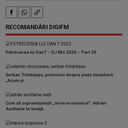
RECOMANDĂRI DIGIFM
Petrecerea lui DanT – DJ Mix 2026 – Part 20
Șerban Trîmbițașu, previziuni despre piața imobiliară:
„Acum și...
Cum să supraviețuiești „iernii economice”: Adrian
Asoltanie te învață...