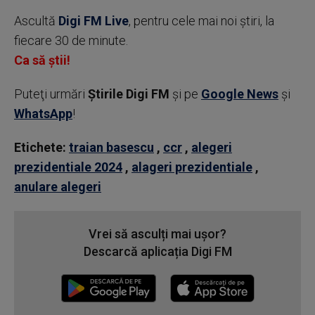
Ascultă
Digi FM Live
, pentru cele mai noi știri, la
fiecare 30 de minute.
Ca să știi!
Puteţi urmări
Știrile Digi FM
şi pe
Google News
şi
WhatsApp
!
Etichete:
traian basescu
,
ccr
,
alegeri
prezidentiale 2024
,
alageri prezidentiale
,
anulare alegeri
Vrei să asculți mai ușor?
Descarcă aplicația Digi FM