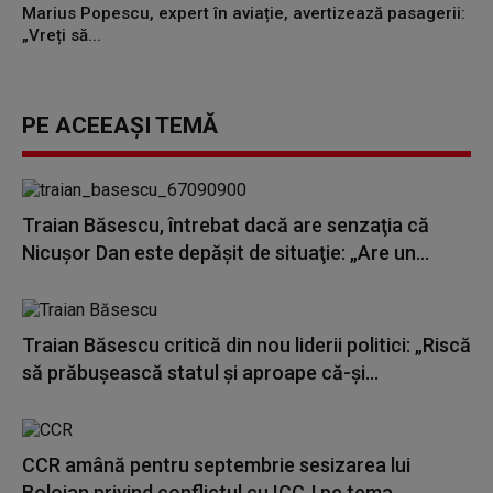
Marius Popescu, expert în aviație, avertizează pasagerii:
„Vreți să...
PE ACEEAȘI TEMĂ
Traian Băsescu, întrebat dacă are senzaţia că
Nicuşor Dan este depăşit de situaţie: „Are un...
Traian Băsescu critică din nou liderii politici: „Riscă
să prăbușească statul și aproape că-și...
CCR amână pentru septembrie sesizarea lui
Bolojan privind conflictul cu ICCJ pe tema...