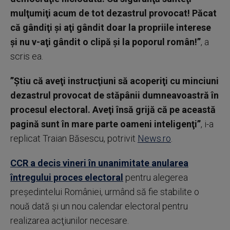
mulţumiţi acum de tot dezastrul provocat! Păcat
că gândiţi şi aţi gândit doar la propriile interese
şi nu v-aţi gândit o clipă şi la poporul român!”
, a
scris ea.
”Ştiu că aveţi instrucţiuni să acoperiţi cu minciuni
dezastrul provocat de stăpânii dumneavoastră în
procesul electoral. Aveţi însă grijă că pe această
pagină sunt în mare parte oameni inteligenţi”
, i-a
replicat Traian Băsescu, potrivit
News.ro
.
CCR a decis vineri în unanimitate anularea
întregului proces electoral
pentru alegerea
preşedintelui României, urmând să fie stabilite o
nouă dată şi un nou calendar electoral pentru
realizarea acţiunilor necesare.