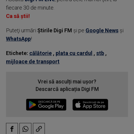
fiecare 30 de minute.
Ca să știi!
Puteţi urmări
Știrile Digi FM
şi pe
Google News
şi
WhatsApp
!
Etichete:
călătorie
,
plata cu cardul
,
stb
,
mijloace de transport
Vrei să asculți mai ușor?
Descarcă aplicația Digi FM