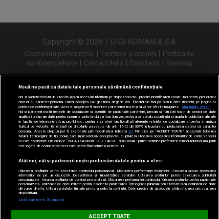
Copyright © 2026 / DIGI ROMANIA S.A.
|
|
Gestionați preferințele
Termeni și condiții
Politica de
|
|
|
confidențialitate
Contact/Info
Codul etic
Sitemap
Nouă ne pasă ca datele tale personale să rămână confidențiale
Noi și partenerii noștri
31
stocăm și/sau accesăm informații pe dispozitivul dvs., precum identificatorii cookie unici pentru prelucrarea
Urmărește-ne și pe
datelor cu caracter personal. Puteți accepta sau gestiona alegerile dvs. făcând clic mai jos sau în orice moment, pe pagina cu
politica de confidențialitate. Aceste alegeri vor fi raportate partenerilor noștri și nu vă vor afecta navigarea.
Mai multe detalii
Noi si partenerii nostri (retelele de socializare si agentiile de publicitate partenere, precum si furnizorii nostri de servicii de date
analitice) prelucram date pentru a permite website-ului sa functioneze, pentru a personaliza continutul si anunturile publicitare afisate
in functie de interesele si/sau profilul dvs., pentru a va oferi functionalitati aferente retelelor de socializare si pentru a analiza
traficul pe website. Beneficiati de drepturile prevazute de art. 15-22 din GDPR in legatura cu prelucrarea datelor cu caracter
personal. Aceste drepturi pot fi exercitate prin modalitatea indicata
aici
. Prin click pe “ACCEPT TOATE”, acceptati folosirea
tuturor Tehnologiilor de tip Cookie, care implica inclusiv acceptul dvs. cu privire la stocarea/accesarea informatiilor de catre Vendor-ii
cu care colaboram. Prin click pe “VREAU SA MODIFIC SETARILE INDIVIDUAL” puteti schimba preferintele in mod individual, mai putin
cele legate de cookie strict necesare pentru functionarea website-ului.
Atât noi, cât și partenerii noștri prelucrăm datele pentru a oferi:
Utilizarea profilurilor pentru selectarea conținutului personalizat. Măsurarea performanței reclamelor. Stocarea și/sau accesarea
informațiilor de pe un dispozitiv. Dezvoltarea și îmbunătățirea serviciilor. Utilizarea profilurilor pentru selectarea publicității
personalizate. Crearea profilurilor de conținut personalizat. Măsurarea performanței conținutului. Crearea profilurilor pentru publicitate
personalizată. Utilizarea de date limitate pentru a selecta publicitatea. Înțelegerea publicului prin statistici sau combinații de date
din surse diferite. Utilizarea datelor limitate pentru a selecta conținutul. Date precise de geolocație și identificarea prin scanarea
dispozitivului.
Listă parteneri (furnizori)
Digi FM
ACCEPT TOATE