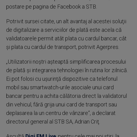
postare pe pagina de Facebook a STB.
Potrivit sursei citate, un alt avantaj al acestei soluţii
de digitalizare a serviciilor de plată este acela că
validatoarele permit atât plata cu cardul bancar, cât
şi plata cu cardul de transport, potrivit Agerpres.
„Utilizatorii noştri aşteaptă simplificarea procesului
de plată şi integrarea tehnologiei în rutina lor zilnică.
Ei pot folosi cu uşurinţă dispozitive ca telefonul
mobil sau smartwatch-urile asociale unui card
bancar pentru a achita călătoria direct la validatorul
din vehicul, fără grija unui card de transport sau
deplasarea la un centru de vânzare”, a declarat
directorul general al STB SA, Adrian Criţ.
Ascultă
Digi FM Live
, pentru cele mai noi știri, la