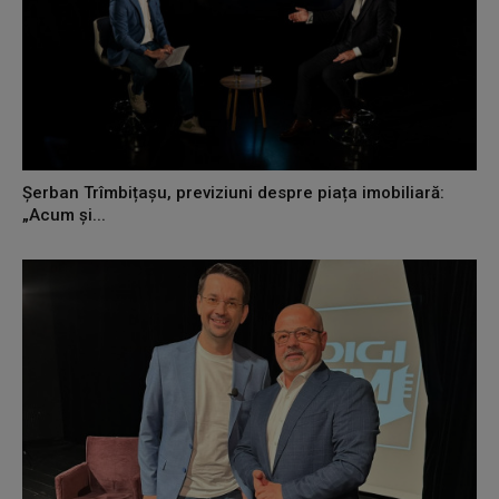
Șerban Trîmbițașu, previziuni despre piața imobiliară:
„Acum și...