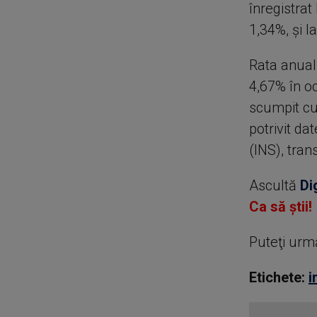
înregistrat
1,34%, şi l
Rata anuală
4,67% în oc
scumpit cu 
potrivit da
(INS), tra
Ascultă
Di
Ca să știi!
Puteţi urm
Etichete:
i