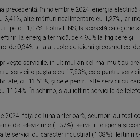
na precedentă, în noiembrie 2024, energia electrică 
 3,41%, alte mărfuri nealimentare cu 1,27%, iar tri
cumpe cu 1,07%. Potrivit INS, la această categorie 
ieftiniri la energia termică, de 4,95% la frigidere şi
e, de 0,34% şi la articole de igienă şi cosmetice, d
priveşte serviciile, în ultimul an cel mai mult au cr
ntru serviciile poştale cu 17,83%, cele pentru servici
britate, cu 11,61%, şi cele pentru alte servicii cu ca
 cu 11,24%. În schimb, s-au ieftinit serviciile de telef
ie 2024, faţă de luna anterioară, scumpiri au fost
te de televiziune (1,37%), servicii de igienă şi co
alte servicii cu caracter industrial (1,08%). Ieftiniri 