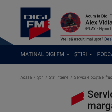
Acum la Digi 
Alex Vidi
COLDPLAY - Hymn for the 
Vrei să asculți mai ușor?
Desc
MATINAL DIGI FM
ȘTIRI
PODC
Acasa
Știri
Știri Interne
Serviciile poştale, fr
Servi
marga