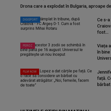
Drona care a explodat în Bulgaria, aproape de
Ce s-a 
DIGISPORT
Craiov
fost...
Viața 
PEROZ
în bine
Universu
Jennife
FILM NOW
față. 
bărbat 