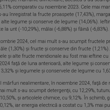
5,11% comparativ cu noiembrie 2023. Cele mai mari
s-au înregistrat la fructe proaspete (17,43%), marg
 alte legume şi conserve de legume (14,06%). Ieftini
la unt (-10,29%), mălai (-6,88%) şi făină (-6,83%).
tombrie 2024, cel mai mult s-au scumpit fructele 
ăle (1,30%) şi fructe şi conserve din fructe (1,21%).
icele şi alte fructe meridionale au fost mai ieftine cu
2024 faţă de luna anterioară, alte legume şi conse
3,32% şi legumele şi conservele de legume cu 1,6
ul mărfuri nealimentare, în noiembrie 2024, faţă de
ai mult s-au scumpit detergenţii, cu 12,29%, tutunu
u 10,50%, şi articolele chimice, cu 9,12%. În schimb, 
 10,12%, iar energia electrică a costat cu 1,3% mai pu