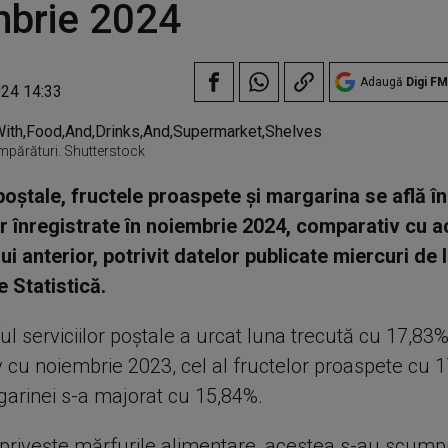
mbrie 2024
Adaugă
Digi FM
024 14:33
mpărături. Shutterstock
 poştale, fructele proaspete şi margarina se află în
r înregistrate în noiembrie 2024, comparativ cu a
ui anterior, potrivit datelor publicate miercuri de I
e Statistică.
iful serviciilor poştale a urcat luna trecută cu 17,83%
 cu noiembrie 2023, cel al fructelor proaspete cu 1
garinei s-a majorat cu 15,84%.
 priveşte mărfurile alimentare, acestea s-au scumpit