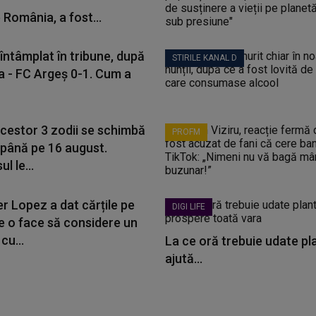
 România, a fost...
întâmplat în tribune, după
STIRILE KANAL D
a - FC Argeș 0-1. Cum a
acestor 3 zodii se schimbă
PROFM
 până pe 16 august.
l le...
r Lopez a dat cărțile pe
DIGI LIFE
Ce o face să considere un
cu...
La ce oră trebuie udate pla
ajută...