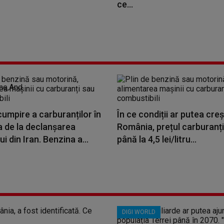
ce...
umpire a carburanților în
În ce condiții ar putea creș
 de la declanșarea
România, prețul carburanți
ui din Iran. Benzina a...
până la 4,5 lei/litru...
DIGI WORLD