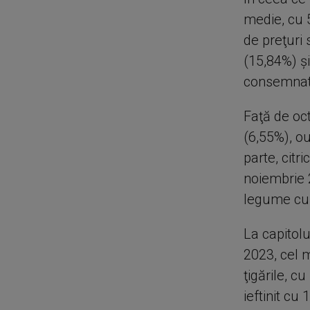
medie, cu 
de preţuri 
(15,84%) şi
consemnate 
Faţă de oc
(6,55%), ou
parte, citr
noiembrie 
legume cu 
La capitol
2023, cel m
ţigările, c
ieftinit cu