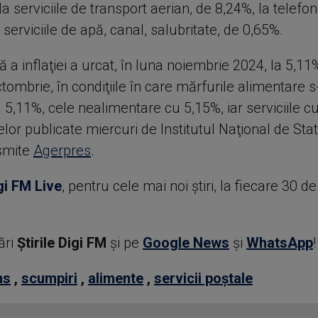
 la serviciile de transport aerian, de 8,24%, la telefon
a serviciile de apă, canal, salubritate, de 0,65%.
 a inflaţiei a urcat, în luna noiembrie 2024, la 5,11%
tombrie, în condiţiile în care mărfurile alimentare 
5,11%, cele nealimentare cu 5,15%, iar serviciile c
telor publicate miercuri de Institutul Naţional de Stat
nsmite
Agerpres
.
gi FM Live
, pentru cele mai noi știri, la fiecare 30 d
ări
Știrile Digi FM
şi pe
Google News
şi
WhatsApp
!
ns
,
scumpiri
,
alimente
,
servicii poștale