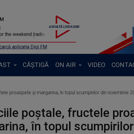
FM
a
weekend (radio edit)
arcă aplicația Digi FM
AST
CÂȘTIGĂ
ON AIR
VIDEO
CONTA
uctele proaspete şi margarina, în topul scumpirilor din noiembrie 
ciile poştale, fructele pro
rina, în topul scumpirilor