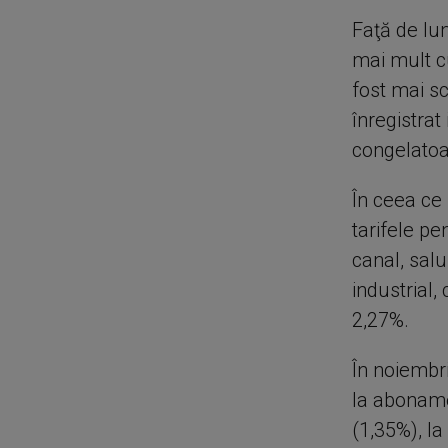
Faţă de lu
mai mult cu
fost mai s
înregistrat 
congelatoar
În ceea ce 
tarifele pe
canal, salu
industrial,
2,27%.
În noiembr
la abonamen
(1,35%), la 