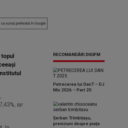
ca sursă preferată în Google
RECOMANDĂRI DIGIFM
 topul
ceeaşi
nstitutul
Petrecerea lui DanT – DJ
Mix 2026 – Part 20
,
7,43%, iar
Șerban Trîmbițașu,
previziuni despre piața
, în