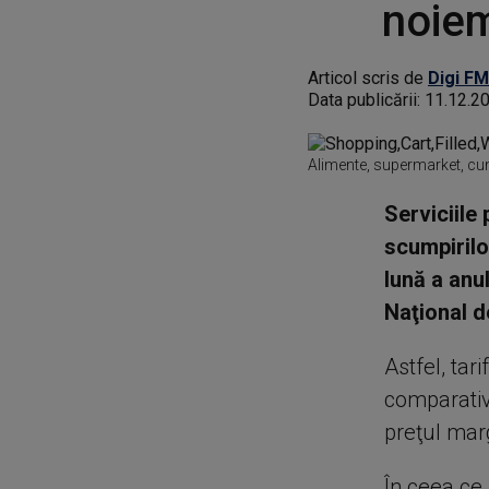
noie
Articol scris de
Digi FM
Data publicării:
11.12.2
Alimente, supermarket, cu
Serviciile
scumpirilo
lună a anul
Naţional d
Astfel, tar
comparativ
preţul mar
În ceea ce