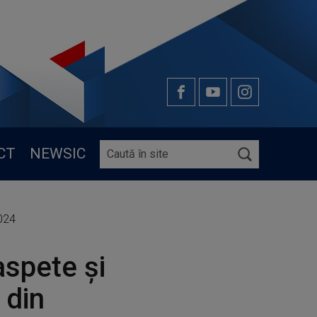
CT
NEWSIC
2024
aspete şi
 din