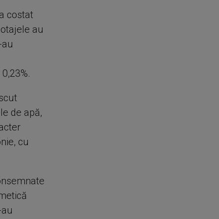
a costat
cotajele au
s-au
e 0,23%.
escut
ile de apă,
racter
onie, cu
 consemnate
smetică
s-au