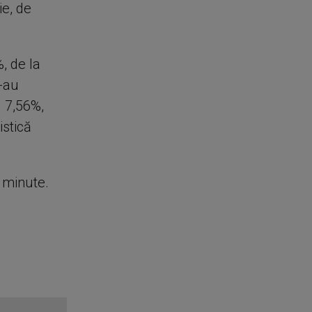
ie, de
, de la
s-au
u 7,56%,
istică
e minute.