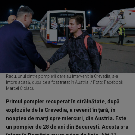
Radu, unul dintre pompierii care au intervenit la Crevedia, s-a
întors acasă, după ce a fost tratat în Austria. / Foto: Facebook
Marcel Ciolacu
Primul pompier recuperat în străinătate, după
exploziile de la Crevedia, a revenit în ţară, în
noaptea de marţi spre miercuri, din Austria. Este
un pompier de 28 de ani din Bucureşti. Acesta s-a