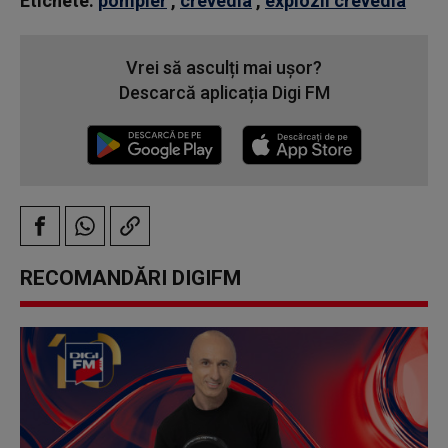
Etichete:
pompier
,
crevedia
,
explozii crevedia
Vrei să asculți mai ușor?
Descarcă aplicația Digi FM
RECOMANDĂRI DIGIFM