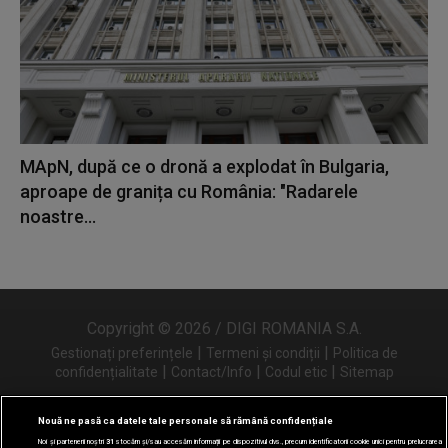
MApN, după ce o dronă a explodat în Bulgaria,
aproape de granița cu România: "Radarele
noastre...
Copyright © 2026 / DIGI ROMANIA S.A.
|
|
Gestionați preferințele
Termeni și condiții
Politica de
|
|
|
confidențialitate
Contact/Info
Codul etic
Sitemap
Nouă ne pasă ca datele tale personale să rămână confidențiale
Noi și partenerii noștri
31
stocăm și/sau accesăm informații pe dispozitivul dvs., precum identificatorii cookie unici pentru prelucrarea