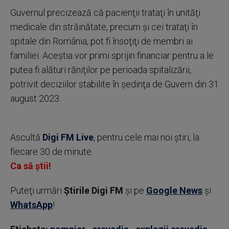
Guvernul precizează că pacienţii trataţi în unităţi
medicale din străinătate, precum şi cei trataţi în
spitale din România, pot fi însoţiţi de membri ai
familiei. Aceştia vor primi sprijin financiar pentru a le
putea fi alături răniţilor pe perioada spitalizării,
potrivit deciziilor stabilite în şedinţa de Guvern din 31
august 2023.
Ascultă
Digi FM Live
, pentru cele mai noi știri, la
fiecare 30 de minute.
Ca să știi!
Puteţi urmări
Știrile Digi FM
şi pe
Google News
şi
WhatsApp
!