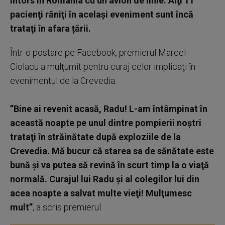
întors în România cu un avion de linie. Alţi 11
pacienţi răniţi în acelaşi eveniment sunt încă
trataţi în afara țării.
Într-o postare pe Facebook, premierul Marcel
Ciolacu a mulţumit pentru curaj celor implicaţi în
evenimentul de la Crevedia.
”Bine ai revenit acasă, Radu! L-am întâmpinat în
această noapte pe unul dintre pompierii noştri
trataţi în străinătate după exploziile de la
Crevedia. Mă bucur că starea sa de sănătate este
bună şi va putea să revină în scurt timp la o viaţă
normală. Curajul lui Radu şi al colegilor lui din
acea noapte a salvat multe vieţi! Mulţumesc
mult”
, a scris premierul.