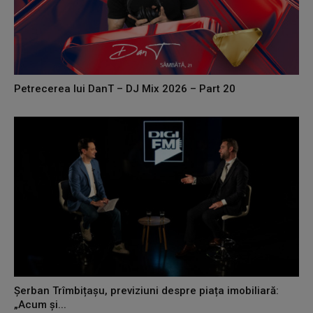
Petrecerea lui DanT – DJ Mix 2026 – Part 20
Șerban Trîmbițașu, previziuni despre piața imobiliară:
„Acum și...