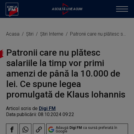
Acasa
Știri
Știri Interne
Patronii care nu plătesc salariile la timp vor primi amenzi de până la 10.000 de lei. Ce spune legea promulgată de Klaus Iohannis
Patronii care nu plătesc
salariile la timp vor primi
amenzi de până la 10.000 de
lei. Ce spune legea
promulgată de Klaus Iohannis
Articol scris de
Digi FM
Data publicării:
08.10.2024 09:22
Adaugă
Digi FM
ca sursă preferată în
Google