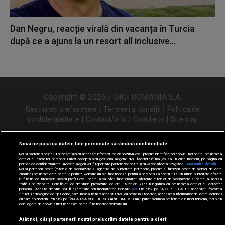
Dan Negru, reacție virală din vacanța în Turcia
după ce a ajuns la un resort all inclusive...
Copyright © 2026 / DIGI ROMANIA S.A.
|
|
Gestionați preferințele
Termeni și condiții
Politica de
|
|
|
confidențialitate
Contact/Info
Codul etic
Sitemap
Nouă ne pasă ca datele tale personale să rămână confidențiale
Noi și partenerii noștri
31
stocăm și/sau accesăm informații pe dispozitivul dvs., precum identificatorii cookie unici pentru prelucrarea
Urmărește-ne și pe
datelor cu caracter personal. Puteți accepta sau gestiona alegerile dvs. făcând clic mai jos sau în orice moment, pe pagina cu
politica de confidențialitate. Aceste alegeri vor fi raportate partenerilor noștri și nu vă vor afecta navigarea.
Mai multe detalii
Noi si partenerii nostri (retelele de socializare si agentiile de publicitate partenere, precum si furnizorii nostri de servicii de date
analitice) prelucram date pentru a permite website-ului sa functioneze, pentru a personaliza continutul si anunturile publicitare afisate
in functie de interesele si/sau profilul dvs., pentru a va oferi functionalitati aferente retelelor de socializare si pentru a analiza
traficul pe website. Beneficiati de drepturile prevazute de art. 15-22 din GDPR in legatura cu prelucrarea datelor cu caracter
personal. Aceste drepturi pot fi exercitate prin modalitatea indicata
aici
. Prin click pe “ACCEPT TOATE”, acceptati folosirea
tuturor Tehnologiilor de tip Cookie, care implica inclusiv acceptul dvs. cu privire la stocarea/accesarea informatiilor de catre Vendor-ii
cu care colaboram. Prin click pe “VREAU SA MODIFIC SETARILE INDIVIDUAL” puteti schimba preferintele in mod individual, mai putin
cele legate de cookie strict necesare pentru functionarea website-ului.
Atât noi, cât și partenerii noștri prelucrăm datele pentru a oferi: