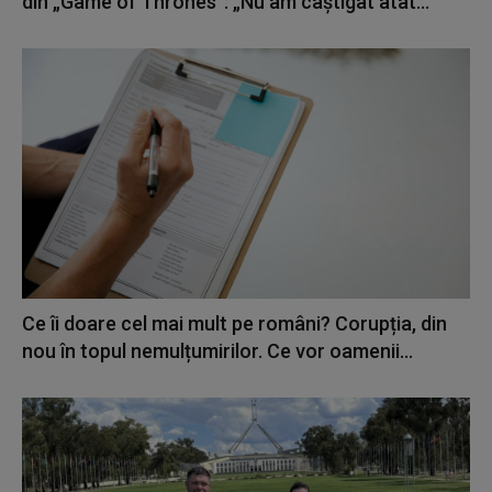
din „Game of Thrones”: „Nu am câștigat atât...
Ce îi doare cel mai mult pe români? Corupția, din
nou în topul nemulțumirilor. Ce vor oamenii...