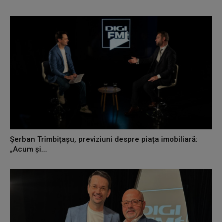
Șerban Trîmbițașu, previziuni despre piața imobiliară:
„Acum și...