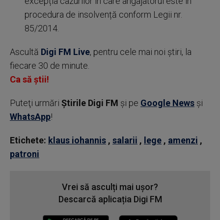
excepția cazurilor în care angajatorul este în
procedura de insolvență conform Legii nr.
85/2014.
Ascultă
Digi FM Live
, pentru cele mai noi știri, la
fiecare 30 de minute.
Ca să știi!
Puteţi urmări
Știrile Digi FM
şi pe
Google News
şi
WhatsApp
!
Etichete:
klaus iohannis
,
salarii
,
lege
,
amenzi
,
patroni
Vrei să asculți mai ușor?
Descarcă aplicația Digi FM