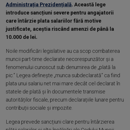
Administrația Prezidențială
. Această lege
introduce sancțiuni severe pentru angajatorii
care întârzie plata salariilor fără motive
justificate, aceștia riscând amenzi de până la
10.000 de lei.
Noile modificări legislative au ca scop combaterea
muncii part-time declarate necorespunzător și a
fenomenului cunoscut sub denumirea de „plată la
pic.” Legea definește „munca subdeclarată” ca fiind
plata unui salariu net mai mare decât cel declarat în
statele de plată și în documentele transmise
autorităților fiscale, precum declarațiile lunare pentru
contribuții sociale și impozite.
Legea prevede sancțiuni clare pentru întârzierea
plății salariilor și alte încălcări ale Codului Muncii: