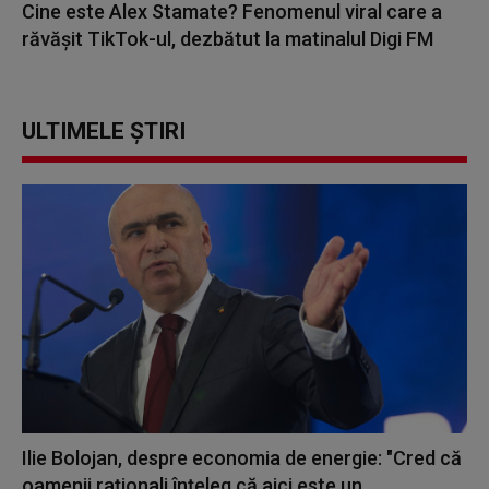
Cine este Alex Stamate? Fenomenul viral care a
răvășit TikTok-ul, dezbătut la matinalul Digi FM
ULTIMELE ȘTIRI
Ilie Bolojan, despre economia de energie: "Cred că
oamenii raţionali înţeleg că aici este un...