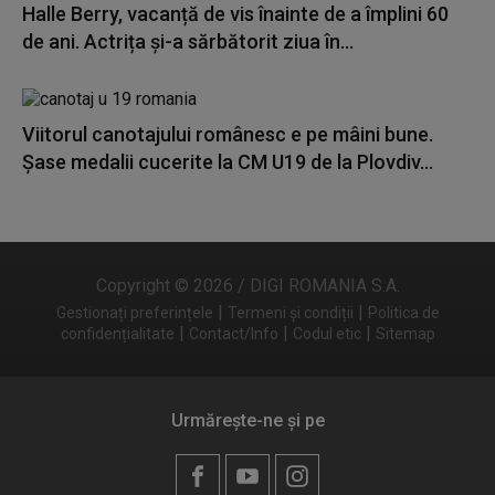
Halle Berry, vacanță de vis înainte de a împlini 60
de ani. Actrița și-a sărbătorit ziua în...
Viitorul canotajului românesc e pe mâini bune.
Șase medalii cucerite la CM U19 de la Plovdiv...
Copyright © 2026 / DIGI ROMANIA S.A.
|
|
Gestionați preferințele
Termeni și condiții
Politica de
|
|
|
confidențialitate
Contact/Info
Codul etic
Sitemap
Urmărește-ne și pe