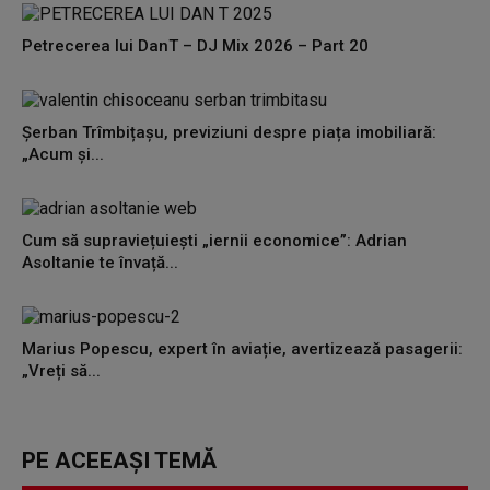
Petrecerea lui DanT – DJ Mix 2026 – Part 20
Șerban Trîmbițașu, previziuni despre piața imobiliară:
„Acum și...
Cum să supraviețuiești „iernii economice”: Adrian
Asoltanie te învață...
Marius Popescu, expert în aviație, avertizează pasagerii:
„Vreți să...
PE ACEEAȘI TEMĂ