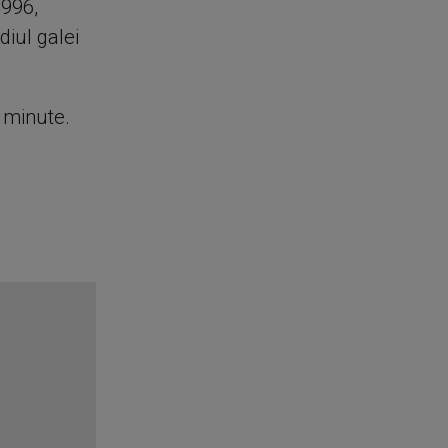
1996,
diul galei
e minute.