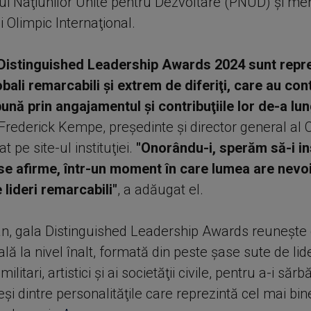
i Naţiunilor Unite pentru Dezvoltare (PNUD) şi m
 Olimpic Internaţional.
 Distinguished Leadership Awards 2024 sunt repr
lobali remarcabili şi extrem de diferiţi, care au cont
nă prin angajamentul şi contribuţiile lor de-a lung
Frederick Kempe, preşedinte şi director general al C
at pe site-ul instituţiei.
"Onorându-i, sperăm să-i in
ă se afirme, într-un moment în care lumea are nevo
 lideri remarcabili"
, a adăugat el.
 an, gala Distinguished Leadership Awards reuneşte
lă la nivel înalt, formată din peste şase sute de lideri
militari, artistici şi ai societăţii civile, pentru a-i sărb
leşi dintre personalităţile care reprezintă cel mai bine