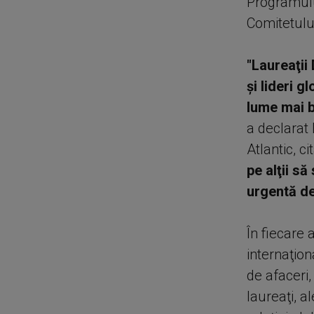
Programulu
Comitetului
"Laureaţii
şi lideri g
lume mai bu
a declarat 
Atlantic, cit
pe alţii s
urgentă de
În fiecare
internaţiona
de afaceri, 
laureaţi, a