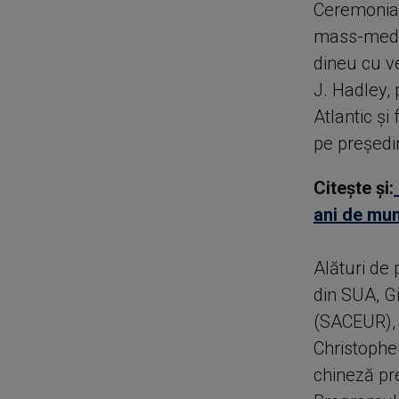
Ceremonia 
mass-media
dineu cu v
J. Hadley, 
Atlantic şi
pe preşedin
Citește și:
ani de mun
Alături de 
din SUA, G
(SACEUR),
Christopher
chineză pr