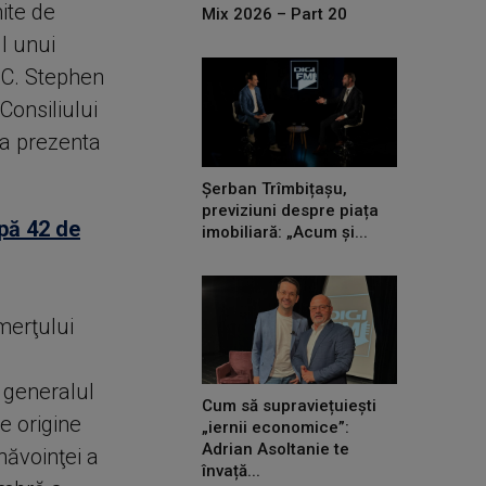
ite de
Mix 2026 – Part 20
l unui
DC. Stephen
Consiliului
 va prezenta
Șerban Trîmbițașu,
previziuni despre piața
pă 42 de
imobiliară: „Acum și...
merţului
generalul
Cum să supraviețuiești
e origine
„iernii economice”:
Adrian Asoltanie te
ăvoinţei a
învață...