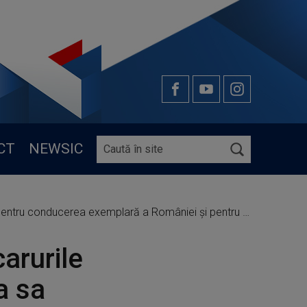
CT
NEWSIC
ă a României şi pentru rolul său de lider transatlantic şi european"
arurile
a sa