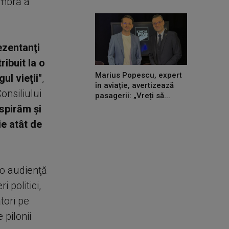
embră a
ezentanţi
ribuit la o
Marius Popescu, expert
ul vieţii"
,
în aviație, avertizează
onsiliului
pasagerii: „Vreți să...
spirăm şi
ie atât de
 o audienţă
 politici,
ători pe
 pilonii