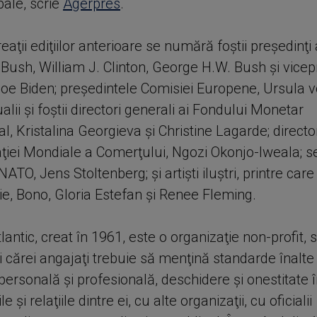
obale, scrie
Agerpres
.
reaţii ediţiilor anterioare se numără foştii preşedinţ
Bush, William J. Clinton, George H.W. Bush şi vicep
Joe Biden; preşedintele Comisiei Europene, Ursula 
alii şi foştii directori generali ai Fondului Monetar
al, Kristalina Georgieva şi Christine Lagarde; direct
aţiei Mondiale a Comerţului, Ngozi Okonjo-Iweala; s
NATO, Jens Stoltenberg; şi artişti iluştri, printre car
ie, Bono, Gloria Estefan şi Renee Fleming.
tlantic, creat în 1961, este o organizaţie non-profit, 
i cărei angajaţi trebuie să menţină standarde înalte
 personală şi profesională, deschidere şi onestitate 
 şi relaţiile dintre ei, cu alte organizaţii, cu oficialii