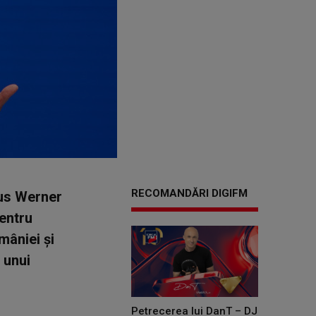
RECOMANDĂRI DIGIFM
aus Werner
entru
mâniei şi
 unui
Petrecerea lui DanT – DJ