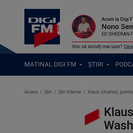
Acum la Digi 
Nono Se
ED SHEERAN FT P
Vrei să asculți mai ușor?
Desc
MATINAL DIGI FM
ȘTIRI
PODC
Acasa
Știri
Știri Interne
Klaus Iohannis, premiat la "
Klaus
Washi