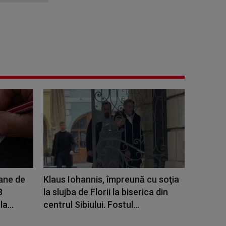
oane de
Klaus Iohannis, împreună cu soţia
8
la slujba de Florii la biserica din
a...
centrul Sibiului. Fostul...