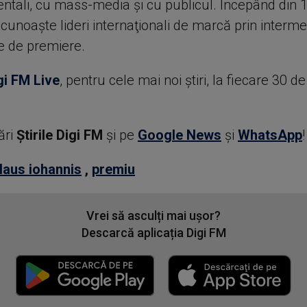
tali, cu mass-media şi cu publicul. Începând din 
ecunoaşte lideri internaţionali de marcă prin interme
e de premiere.
gi FM Live
, pentru cele mai noi știri, la fiecare 30 d
ări
Știrile Digi FM
şi pe
Google News
şi
WhatsApp
!
laus iohannis
,
premiu
Vrei să asculți mai ușor?
Descarcă aplicația Digi FM