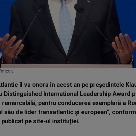
ofimedia
Atlantic îl va onora în acest an pe preşedintele Kl
u Distinguished International Leadership Award p
a remarcabilă, pentru conducerea exemplară a Ro
ul său de lider transatlantic şi european", conform
ublicat pe site-ul instituţiei.