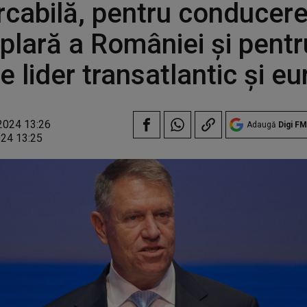
cabilă, pentru conducer
lară a României şi pentru
e lider transatlantic şi e
2024 13:26
Adaugă
Digi FM
024 13:25