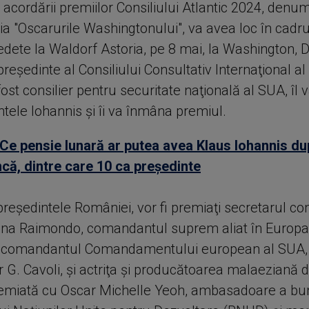
acordării premiilor Consiliului Atlantic 2024, denum
 "Oscarurile Washingtonului", va avea loc în cadru
edete la Waldorf Astoria, pe 8 mai, la Washington, 
preşedinte al Consiliului Consultativ Internaţional al 
 fost consilier pentru securitate naţională al SUA, îl
tele Iohannis şi îi va înmâna premiul.
Ce pensie lunară ar putea avea Klaus Iohannis du
că, dintre care 10 ca președinte
preşedintele României, vor fi premiaţi secretarul co
ina Raimondo, comandantul suprem aliat în Europa
 comandantul Comandamentului european al SUA, 
 G. Cavoli, şi actriţa şi producătoarea malaeziană d
emiată cu Oscar Michelle Yeoh, ambasadoare a bun