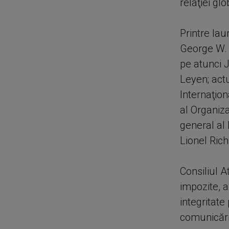
relaţiei gl
Printre lau
George W. 
pe atunci 
Leyen; actu
Internaţion
al Organiz
general al 
Lionel Rich
Consiliul A
impozite, a
integritate
comunicările