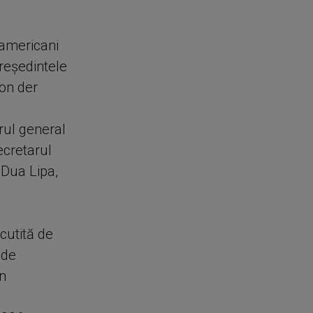
i americani
reşedintele
von der
orul general
ecretarul
e Dua Lipa,
scutită de
 de
în