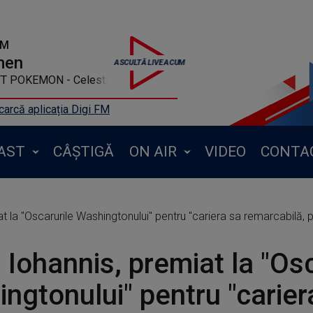
FM
men
OKEMON - Celestial
arcă aplicația Digi FM
AST
CÂȘTIGĂ
ON AIR
VIDEO
CONTA
Oscarurile Washingtonului" pentru "cariera sa remarcabilă, pentru conducerea exemplar
 Iohannis, premiat la "Osc
ngtonului" pentru "carier