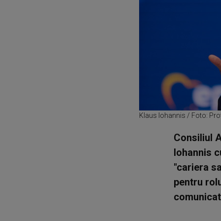
Klaus Iohannis / Foto: Pr
Consiliul 
Iohannis c
"cariera s
pentru rol
comunicat p