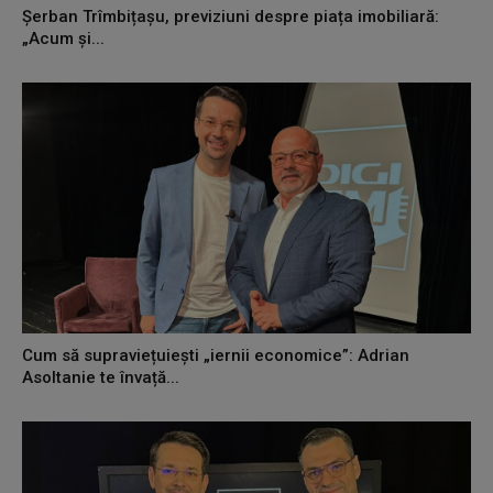
Șerban Trîmbițașu, previziuni despre piața imobiliară:
„Acum și...
Cum să supraviețuiești „iernii economice”: Adrian
Asoltanie te învață...