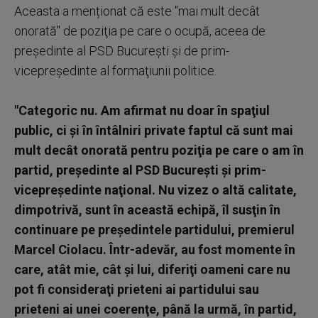
Aceasta a menționat că este "mai mult decât
onorată" de poziţia pe care o ocupă, aceea de
preşedinte al PSD Bucureşti şi de prim-
vicepreşedinte al formaţiunii politice.
"Categoric nu. Am afirmat nu doar în spaţiul
public, ci şi în întâlniri private faptul că sunt mai
mult decât onorată pentru poziţia pe care o am în
partid, preşedinte al PSD Bucureşti şi prim-
vicepreşedinte naţional. Nu vizez o altă calitate,
dimpotrivă, sunt în această echipă, îl susţin în
continuare pe preşedintele partidului, premierul
Marcel Ciolacu. Într-adevăr, au fost momente în
care, atât mie, cât şi lui, diferiţi oameni care nu
pot fi consideraţi prieteni ai partidului sau
prieteni ai unei coerenţe, până la urmă, în partid,