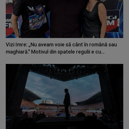
Vizi Imre: „Nu aveam voie să cânt în română sau
maghiară." Motivul din spatele regulii e cu...