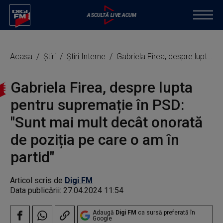
Acasa
Știri
Știri Interne
Gabriela Firea, despre lupta pentru supremație în PSD: "Sunt mai mult decât onorată de poziția pe care o am în partid"
Gabriela Firea, despre lupta
pentru supremație în PSD:
"Sunt mai mult decât onorată
de poziția pe care o am în
partid"
Articol scris de
Digi FM
Data publicării:
27.04.2024 11:54
Adaugă
Digi FM
ca sursă preferată în
Google