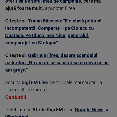
oferit să fie şeful meu de campanie
, care mă
ajută foarte mult
", a punctat Firea.
Citește și:
Traian Băsescu: “E o clasă politică
incompetentă. Comparaţi-l pe Ciolacu cu
Năstase. Pe Ciucă, nea Nicu, generalul,
comparaţi-l cu Stolojan”
Citește și:
Gabriela Firea, despre scandalul
azilurilor: „Nu am de ce să plătesc eu ceva ce nu
am greşit”
Ascultă
Digi FM Live
, pentru cele mai noi știri, la
fiecare 30 de minute.
Ca să știi!
Puteţi urmări
Știrile Digi FM
şi pe
Google News
şi
WhatsApp
!