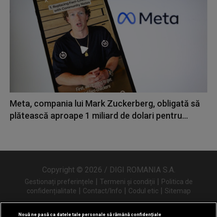
Meta, compania lui Mark Zuckerberg, obligată să
plătească aproape 1 miliard de dolari pentru...
Copyright © 2026 / DIGI ROMANIA S.A.
|
|
Gestionați preferințele
Termeni și condiții
Politica de
|
|
|
confidențialitate
Contact/Info
Codul etic
Sitemap
Nouă ne pasă ca datele tale personale să rămână confidențiale