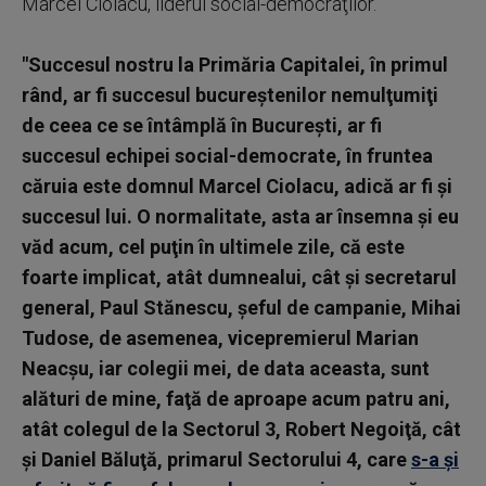
Marcel Ciolacu, liderul social-democraţilor.
"Succesul nostru la Primăria Capitalei, în primul
rând, ar fi succesul bucureştenilor nemulţumiţi
de ceea ce se întâmplă în Bucureşti, ar fi
succesul echipei social-democrate, în fruntea
căruia este domnul Marcel Ciolacu, adică ar fi şi
succesul lui. O normalitate, asta ar însemna şi eu
văd acum, cel puţin în ultimele zile, că este
foarte implicat, atât dumnealui, cât şi secretarul
general, Paul Stănescu, şeful de campanie, Mihai
Tudose, de asemenea, vicepremierul Marian
Neacşu, iar colegii mei, de data aceasta, sunt
alături de mine, faţă de aproape acum patru ani,
atât colegul de la Sectorul 3, Robert Negoiţă, cât
şi Daniel Băluţă, primarul Sectorului 4, care
s-a şi