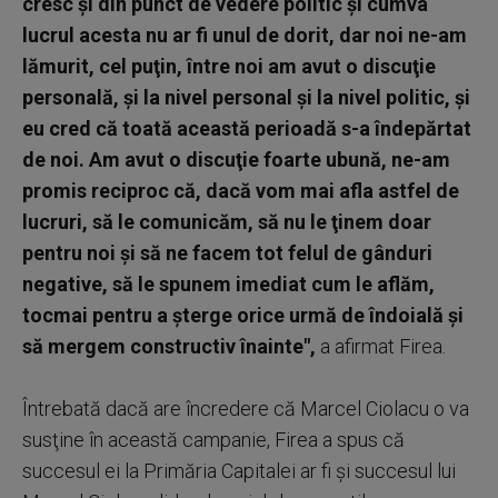
cresc şi din punct de vedere politic şi cumva
lucrul acesta nu ar fi unul de dorit, dar noi ne-am
lămurit, cel puţin, între noi am avut o discuţie
personală, şi la nivel personal şi la nivel politic, şi
eu cred că toată această perioadă s-a îndepărtat
de noi. Am avut o discuţie foarte ubună, ne-am
promis reciproc că, dacă vom mai afla astfel de
lucruri, să le comunicăm, să nu le ţinem doar
pentru noi şi să ne facem tot felul de gânduri
negative, să le spunem imediat cum le aflăm,
tocmai pentru a şterge orice urmă de îndoială şi
să mergem constructiv înainte",
a afirmat Firea.
Întrebată dacă are încredere că Marcel Ciolacu o va
susţine în această campanie, Firea a spus că
succesul ei la Primăria Capitalei ar fi şi succesul lui