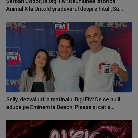
Șerban Copoț, la Digi FM: Reuniunea istorică
Animal X la Untold și adevărul despre hitul „Să...
Selly, dezvăluiri la matinalul Digi FM: De ce nu îl
aduce pe Eminem la Beach, Please și cât a...