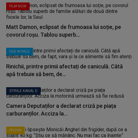
FILM NOW
Matt Damon, eclipsat de frumoasa lui soție, pe
covorul roșu. Tablou superb...
DIGI WORLD
Rinichii, printre primii afectați de caniculă. Câtă
apă trebuie să bem, de...
STIRILE KANAL D
Camera Deputaților a declarat criză pe piața
carburanților. Acciza la...
PROFM