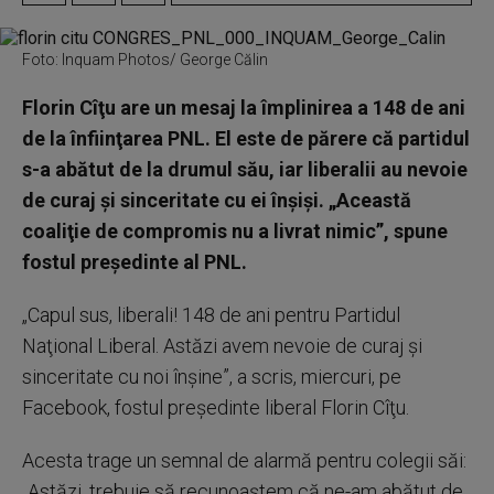
Foto: Inquam Photos/ George Călin
Florin Cîţu are un mesaj la împlinirea a 148 de ani
de la înfiinţarea PNL. El este de părere că partidul
s-a abătut de la drumul său, iar liberalii au nevoie
de curaj şi sinceritate cu ei înşişi. „Această
coaliţie de compromis nu a livrat nimic”, spune
fostul președinte al PNL.
„Capul sus, liberali! 148 de ani pentru Partidul
Naţional Liberal. Astăzi avem nevoie de curaj şi
sinceritate cu noi înşine”, a scris, miercuri, pe
Facebook, fostul preşedinte liberal Florin Cîţu.
Acesta trage un semnal de alarmă pentru colegii săi:
„Astăzi, trebuie să recunoaştem că ne-am abătut de