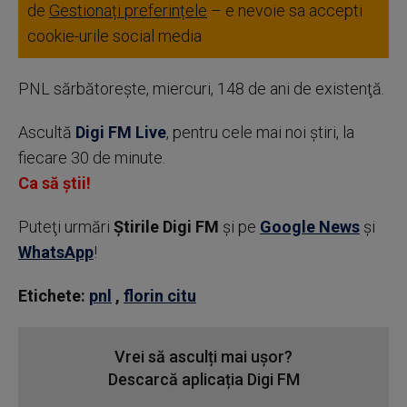
de
Gestionați preferințele
– e nevoie sa accepti
cookie-urile social media
PNL sărbătoreşte, miercuri, 148 de ani de existenţă.
Ascultă
Digi FM Live
, pentru cele mai noi știri, la
fiecare 30 de minute.
Ca să știi!
Puteţi urmări
Știrile Digi FM
şi pe
Google News
şi
WhatsApp
!
Etichete:
pnl
,
florin citu
Vrei să asculți mai ușor?
Descarcă aplicația Digi FM