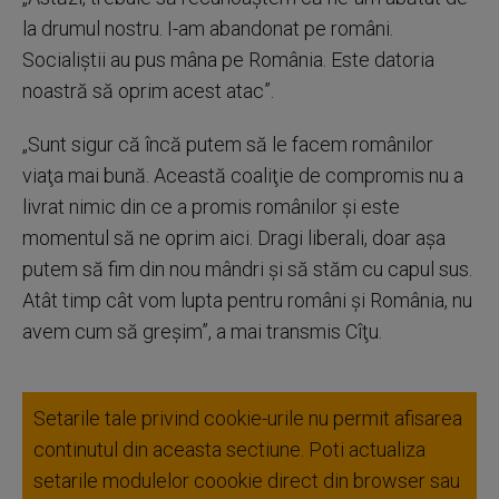
la drumul nostru. I-am abandonat pe români.
Socialiştii au pus mâna pe România. Este datoria
noastră să oprim acest atac”.
„Sunt sigur că încă putem să le facem românilor
viaţa mai bună. Această coaliţie de compromis nu a
livrat nimic din ce a promis românilor şi este
momentul să ne oprim aici. Dragi liberali, doar aşa
putem să fim din nou mândri şi să stăm cu capul sus.
Atât timp cât vom lupta pentru români şi România, nu
avem cum să greşim”, a mai transmis Cîţu.
Setarile tale privind cookie-urile nu permit afisarea
continutul din aceasta sectiune. Poti actualiza
setarile modulelor coookie direct din browser sau