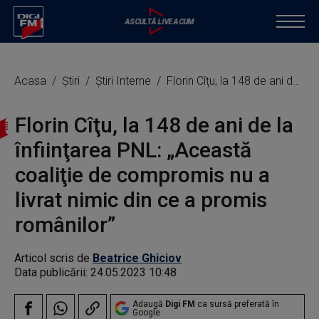
Acasa
Știri
Știri Interne
Florin Cîţu, la 148 de ani de la înfiinţarea PNL: „Această coaliţie de compromis nu a livrat nimic din ce a promis românilor”
Florin Cîţu, la 148 de ani de la
înfiinţarea PNL: „Această
coaliţie de compromis nu a
livrat nimic din ce a promis
românilor”
Articol scris de
Beatrice Ghiciov
Data publicării:
24.05.2023 10:48
Adaugă
Digi FM
ca sursă preferată în
Google