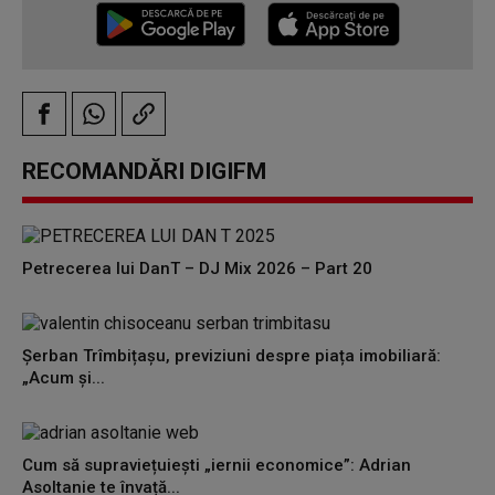
RECOMANDĂRI DIGIFM
Petrecerea lui DanT – DJ Mix 2026 – Part 20
Șerban Trîmbițașu, previziuni despre piața imobiliară:
„Acum și...
Cum să supraviețuiești „iernii economice”: Adrian
Asoltanie te învață...