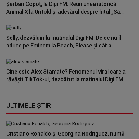
Șerban Copoț, la Digi FM: Reuniunea istorică
Animal X la Untold și adevărul despre hitul „Să...
Selly, dezvăluiri la matinalul Digi FM: De ce nu îl
aduce pe Eminem la Beach, Please și cât a...
Cine este Alex Stamate? Fenomenul viral care a
răvășit TikTok-ul, dezbătut la matinalul Digi FM
ULTIMELE ȘTIRI
Cristiano Ronaldo și Georgina Rodriguez, nuntă