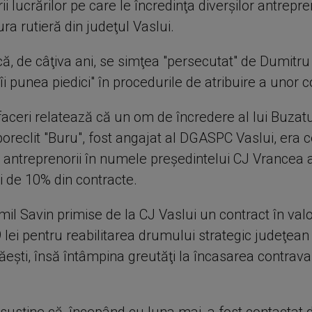
ii lucrărilor pe care le încredinţa diverşilor antrepre
ura rutieră din judeţul Vaslui.
că, de câţiva ani, se simţea "persecutat" de Dumitru
îi punea piedici" în procedurile de atribuire a unor c
aceri relatează că un om de încredere al lui Buzatu
oreclit "Buru", fost angajat al DGASPC Vaslui, era c
 antreprenorii în numele preşedintelui CJ Vrancea a
i de 10% din contracte.
mil Savin primise de la CJ Vaslui un contract în val
lei pentru reabilitarea drumului strategic judeţean
eşti, însă întâmpina greutăţi la încasarea contraval