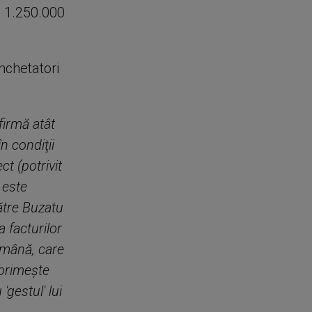
i 1.250.000
nchetatori
nfirmă atât
n condiţii
ct (potrivit
 este
ătre Buzatu
 facturilor
ămână, care
 primeşte
'gestul' lui