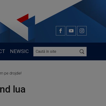
CT
NEWSIC
am pe drojdie!
nd lua