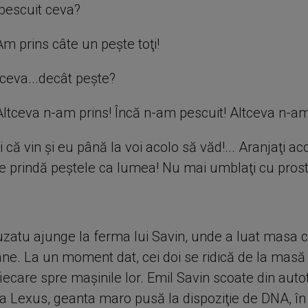
 pescuit ceva?
m prins câte un peşte toţi!
tceva...decât peşte?
Altceva n-am prins! Încă n-am pescuit! Altceva n-am
 că vin şi eu până la voi acolo să văd!... Aranjaţi ac
e prindă peştele ca lumea! Nu mai umblaţi cu prosti
zatu ajunge la ferma lui Savin, unde a luat masa c
ane. La un moment dat, cei doi se ridică de la masă 
iecare spre maşinile lor. Emil Savin scoate din aut
ta Lexus, geanta maro pusă la dispoziţie de DNA, în