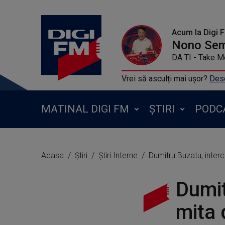
Acum la Digi 
Nono Se
DA TI - Take 
Vrei să asculți mai ușor?
Desc
MATINAL DIGI FM
ȘTIRI
PODC
Acasa
Știri
Știri Interne
Dumitru Buzatu, interc
Dumit
mita 