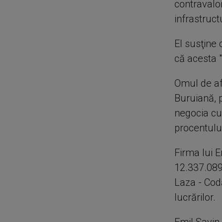
contravalor
infrastruct
El susţine 
că acesta "
Omul de af
Buruiană, p
negocia cu
procentulu
Firma lui E
12.337.089 
Laza - Codă
lucrărilor.