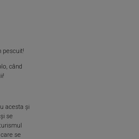
 pescuit!
olo, când
i!
u acesta şi
şi se
oturismul
 care se