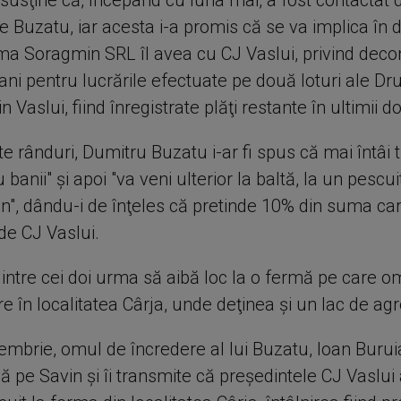
 susţine că, începând cu luna mai, a fost contactat 
e Buzatu, iar acesta i-a promis că se va implica în 
rma Soragmin SRL îl avea cu CJ Vaslui, privind deco
ni pentru lucrările efectuate pe două loturi ale Dr
n Vaslui, fiind înregistrate plăţi restante în ultimii do
e rânduri, Dumitru Buzatu i-ar fi spus că mai întâi t
 banii" şi apoi "va veni ulterior la baltă, la un pescui
in", dându-i de înţeles că pretinde 10% din suma ca
de CJ Vaslui.
dintre cei doi urma să aibă loc la o fermă pe care o
re în localitatea Cârja, unde deţinea şi un lac de a
mbrie, omul de încredere al lui Buzatu, Ioan Buruia
 pe Savin şi îi transmite că preşedintele CJ Vaslui 