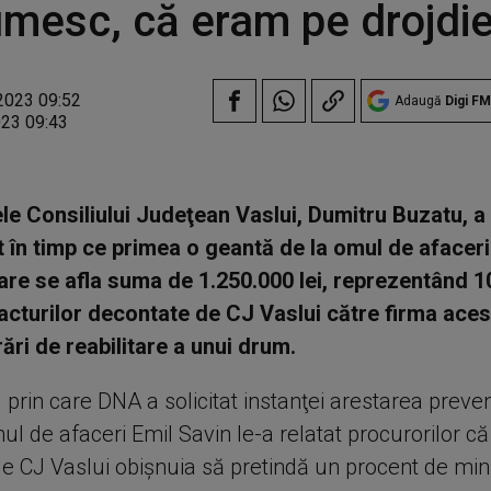
mesc, că eram pe drojdie
2023 09:52
Adaugă
Digi FM
023 09:43
le Consiliului Judeţean Vaslui, Dumitru Buzatu, a
t în timp ce primea o geantă de la omul de afaceri
care se afla suma de 1.250.000 lei, reprezentând 1
acturilor decontate de CJ Vaslui către firma aces
ări de reabilitare a unui drum.
l prin care DNA a solicitat instanţei arestarea preven
l de afaceri Emil Savin le-a relatat procurorilor că
le CJ Vaslui obişnuia să pretindă un procent de mi