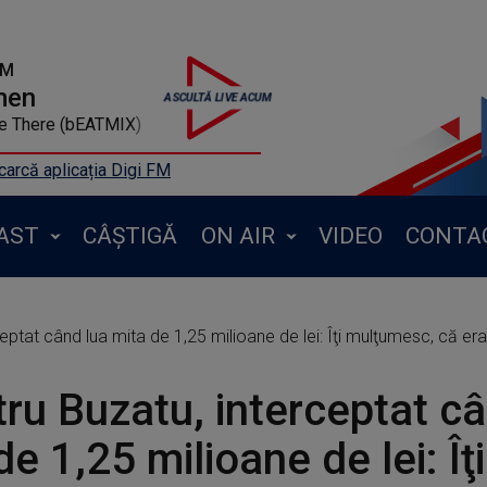
FM
men
Me There (bEATMIX)
arcă aplicația Digi FM
AST
CÂȘTIGĂ
ON AIR
VIDEO
CONTA
eptat când lua mita de 1,25 milioane de lei: Îţi mulţumesc, că er
ru Buzatu, interceptat câ
de 1,25 milioane de lei: Îţi