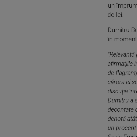
un împrumut
de lei.
Dumitru Bu
în momentu
"Relevantă p
afirmaţiile
de flagranţă
cărora el s
discuţia în
Dumitru a s
decontate 
denotă atât
un procent d