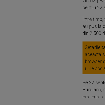
vină la pes
pentru 22 
Între timp,
au pus la 
din 2.500 
Setarile t
aceasta se
browser 
urile soc
Pe 22 sept
Buruiană, d
era legat d