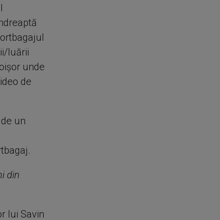
l
îndreaptă
portbagajul
i/luării
foişor unde
video de
 de un
tbagaj.
i din
or lui Savin