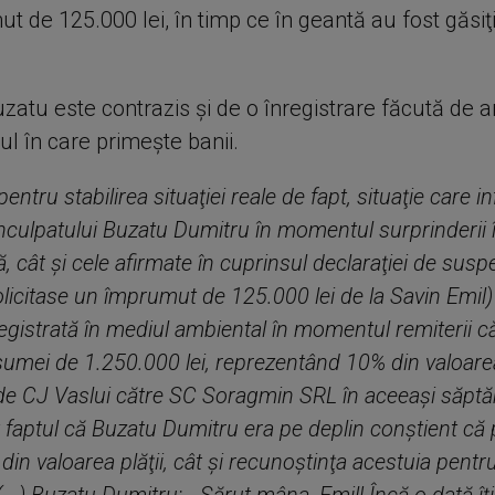
 de 125.000 lei, în timp ce în geantă au fost găsiţ
zatu este contrazis şi de o înregistrare făcută de a
l în care primeşte banii.
entru stabilirea situaţiei reale de fapt, situaţie care i
 inculpatului Buzatu Dumitru în momentul surprinderii î
, cât şi cele afirmate în cuprinsul declaraţiei de suspe
olicitase un împrumut de 125.000 lei de la Savin Emil)
registrată în mediul ambiental în momentul remiterii c
umei de 1.250.000 lei, reprezentând 10% din valoarea
de CJ Vaslui către SC Soragmin SRL în aceeaşi săpt
 faptul că Buzatu Dumitru era pe deplin conştient că
in valoarea plăţii, cât şi recunoştinţa acestuia pentru 