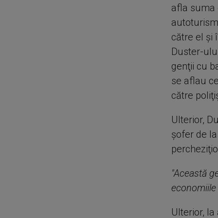
afla suma 
autoturism
către el şi
Duster-ului
genţii cu 
se aflau ce
către poliţ
Ulterior, 
şofer de la
percheziţi
"Această ge
economiile 
Ulterior, l