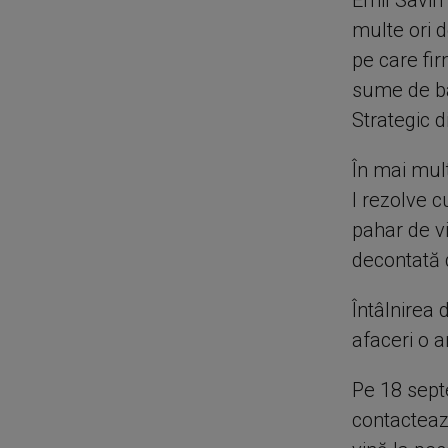
Emil Savin
multe ori d
pe care fi
sume de ba
Strategic di
În mai mult
l rezolve cu
pahar de v
decontată 
Întâlnirea 
afaceri o a
Pe 18 septe
contactează