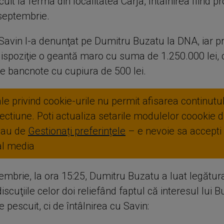
cuit la ferma din localitatea Cârja, întâlnirea fiind 
septembrie.
 Savin l-a denunţat pe Dumitru Buzatu la DNA, iar pro
dispoziţie o geantă maro cu suma de 1.250.000 lei
de bancnote cu cupiura de 500 lei.
ale privind cookie-urile nu permit afisarea continutul
ctiune. Poti actualiza setarile modulelor coookie di
sau de
Gestionați preferințele
– e nevoie sa accepti
ial media
embrie, la ora 15:25, Dumitru Buzatu a luat legătur
iscuţiile celor doi reliefând faptul că interesul lui 
e pescuit, ci de întâlnirea cu Savin: