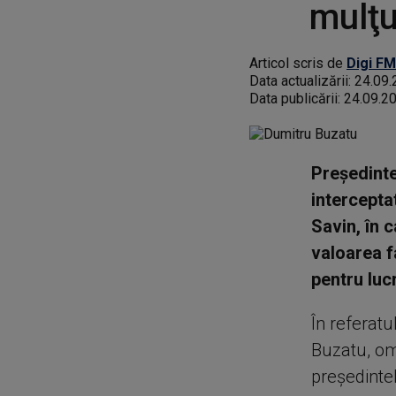
mulţu
Articol scris de
Digi FM
Data actualizării:
24.09.
Data publicării:
24.09.2
Preşedinte
intercepta
Savin, în 
valoarea f
pentru lucr
În referatu
Buzatu, omu
preşedinte