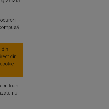
programată
curorii i-
, compusă
 din
rect din
 cookie-
a cu Ioan
Buzatu nu