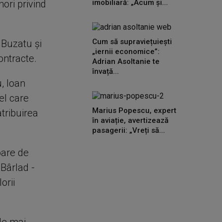
nori privind
imobiliară: „Acum și...
Cum să supraviețuiești
 Buzatu şi
„iernii economice”:
ontracte.
Adrian Asoltanie te
învață...
, Ioan
el care
Marius Popescu, expert
tribuirea
în aviație, avertizează
pasagerii: „Vreți să...
oare de
 Bârlad -
orii