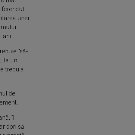
de mai
diferendul
ntarea unei
umului
i ani.
rebuie "să-
t, la un
re trebuia
mul de
grement.
nă, îl
ar dori să