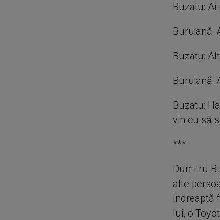
Buzatu: Ai
Buruiană: A
Buzatu: Al
Buruiană: 
Buzatu: Hai
vin eu să s
***
Dumitru Bu
alte perso
îndreaptă f
lui, o Toyo