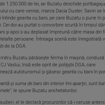
de 1.250.000 de lei, iar Buzatu deschide portbagaju
ului cu care venise, marca Dacia Duster. Savin se 
 îi întinde geanta cu bani, pe care Buzatu o pune în 
. Cei doi au purtat o convorbire scurtă în timpul dări
bani şi apoi s-au deplasat împreună către masa din 
lelalte persoane. Întreaga scenă este înregistrată 
işti de la DGA.
Dumitru Buzatu părăseşte ferma în mașină, condusă
 CJ Vaslui, însă este oprit de poliţiştii DGA, care
onează autoturismul şi găsesc geanta cu bani în por
antă şi suma de bani din interior îmi aparţin, sunt ban
mele",
le spune Buzatu anchetatorilor.
a audieri, el le declară procurorilor că-i ceruse anteri