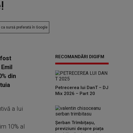
!
ca sursă preferată în Google
RECOMANDĂRI DIGIFM
 fost
 Emil
0% din
tuia
Petrecerea lui DanT – DJ
Mix 2026 – Part 20
tivă a lui
Șerban Trîmbițașu,
nim 10% al
previziuni despre piața