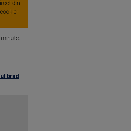
rect din
 cookie-
e minute.
ul brad