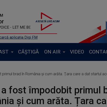
FM
or
OICE - LET ME BE
arcă aplicația Digi FM
AST
CÂȘTIGĂ
ON AIR
VIDEO
CONTA
primul brad în România și cum arăta. Țara care a dat startul aces
a fost împodobit primul b
ia și cum arăta. Țara ca