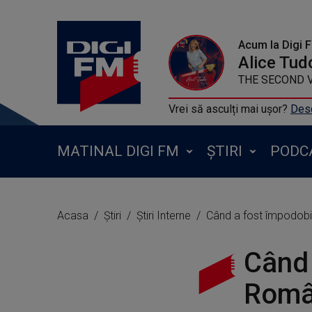
Acum la Digi 
Alice Tud
THE SECOND V
Vrei să asculți mai ușor?
Desc
MATINAL DIGI FM
ȘTIRI
PODC
Acasa
Știri
Știri Interne
Când a fost împodobit 
Când 
Român