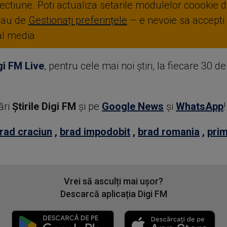
ctiune. Poti actualiza setarile modulelor coookie di
sau de
Gestionați preferințele
– e nevoie sa accepti
ial media
gi FM Live
, pentru cele mai noi știri, la fiecare 30 d
ări
Știrile Digi FM
şi pe
Google News
şi
WhatsApp
!
rad craciun
,
brad impodobit
,
brad romania
,
prim
Vrei să asculți mai ușor?
Descarcă aplicația Digi FM