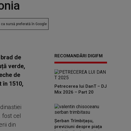
tonia
ca sursă preferată în Google
RECOMANDĂRI DIGIFM
 brad de
uță verde,
veche de
 în 1510,
Petrecerea lui DanT – DJ
Mix 2026 – Part 20
dinastiei
 fost cel
Șerban Trîmbițașu,
rii din
previziuni despre piața