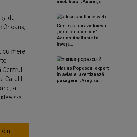
imobiliară: „Acum și...
 și de
Cum să supraviețuiești
 Orleans,
„iernii economice”:
Adrian Asoltanie te
învață...
it cu mere
rte
Marius Popescu, expert
ă Centrul
în aviație, avertizează
i Carol I.
pasagerii: „Vreți să...
land, a
 idee s-a
 din