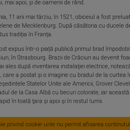
i, mai apoi, și de oamenii de rând.
a, 11 ani mai târziu, în 1521, obiceiul a fost preluat
elene de Mecklenburg. După căsătoria cu ducele de
us tradiția în Franța.
fost expus într-o piață publică primul brad împodob
lciuri, în Strasbourg. Brazii de Crăciun au devenit foa
i ales după inventarea instalaţiei electrice, noteaz
 care a postat și o imagine cu bradul de la curtea lu
eşedintele Statelor Unite ale Americii, Grover Cleve
dul de la Casa Albă cu becuri colorate, iar această
pid în toată ţara și apoi și în restul lumii.
ale privind cookie-urile nu permit afisarea continutul