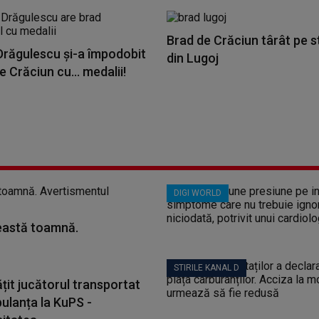
Brad de Crăciun târât pe s
Drăgulescu și-a împodobit
din Lugoj
e Crăciun cu… medalii!
DIGI WORLD
ceastă toamnă.
STIRILE KANAL D
țit jucătorul transportat
ulanța la KuPS -