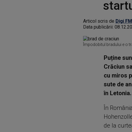
start
Articol scris de
Digi FM
Data publicării:
08.12.2
Împodobitul bradului e o tr
Puține su
Crăciun sa
cu miros p
sute de an
în Letonia.
În România,
Hohenzolle
de la curte