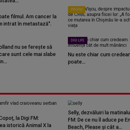
itatea...
PROFM
bate filmul. Am cancer la
m intrat în metastază".
DIGI LIFE
lland nu se ferește să
care sunt cele mai slabe
Nu este chiar cum credeam
n...
poate...
Selly, dezvăluiri la matinalu
opoț, la Digi FM:
FM: De ce nu îl aduce pe E
a istorică Animal X la
Beach, Please și cât a...