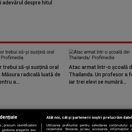
i adevărul despre hitul
or trebui să-și susțină oral
Atac armat într-o școală d
. Măsura radicală luată de
Thailanda. Un profesor a f
ntru a...
iar trei elevi se numără...
dențiale
Atât noi, cât și partenerii noștri prelucrăm date
Copyright © 2026 / DIGI ROMANIA S.A.
, precum identificatorii
Utilizarea profilurilor pentru selectarea conținutului
|
|
|
|
țele
Termeni și condiții
Politica de confidențialitate
Contact/Info
C
reclamelor. Stocarea și/sau accesarea informațiilor 
 gestiona alegerile dvs.