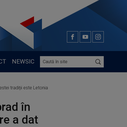
CT
NEWSIC
tei tradiții este Letonia
rad în
re a dat