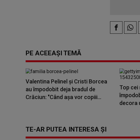
PE ACEEAȘI TEMĂ
Valentina Pelinel și Cristi Borcea
Top cei 
au împodobit deja bradul de
împodobi
Crăciun: "Când așa vor copiii...
decora 
TE-AR PUTEA INTERESA ȘI