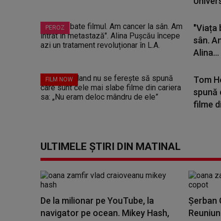
Univers
"Viața 
PEROZ
sân. A
Alina...
Tom Ho
FILM NOW
spună 
filme di
ULTIMELE ȘTIRI DIN MATINAL
De la milionar pe YouTube, la
Șerban C
navigator pe ocean. Mikey Hash,
Reuniune