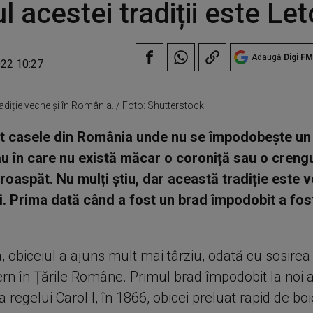
ul acestei tradiții este Le
Adaugă
Digi FM
022 10:27
adiție veche și în România. / Foto: Shutterstock
nt casele din România unde nu se împodobește un
u în care nu există măcar o coroniță sau o creng
roaspăt. Nu mulți știu, dar această tradiție este 
i. Prima dată când a fost un brad împodobit a fost
 obiceiul a ajuns mult mai târziu, odată cu sosirea 
rn în Țările Române. Primul brad împodobit la noi a
a regelui Carol I, în 1866, obicei preluat rapid de boie