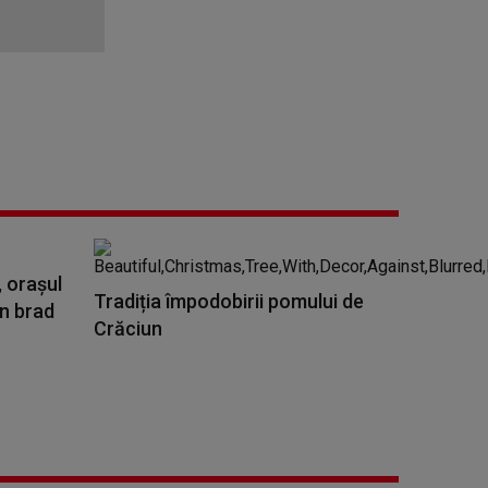
, orașul
Tradiția împodobirii pomului de
Un brad
Crăciun