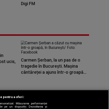
Digi FM
in
Carmen Șerban, la un pas de o
ost ucis,
tragedie în București. Mașina
cântăreței a ajuns într-o groapă...
le pentru a oferi:
 personalizat. Măsurarea performanței
|
odul etic
Sitemap
de pe un dispozitiv. Dezvoltarea și