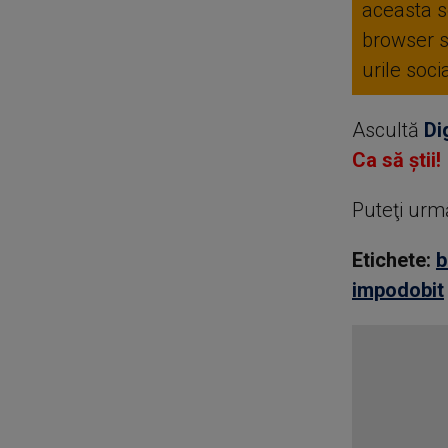
aceasta se
browser 
urile soc
Ascultă
Di
Ca să știi!
Puteţi urm
Etichete:
b
impodobit