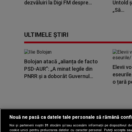
dezvăluiri la Digi FM despre...
Untold ș
„Să...
ULTIMELE ȘTIRI
Bolojan atacă „alianța de facto
Elevii v
PSD-AUR”: „A minat legile din
eseurile
PNRR și a doborât Guvernul...
o țară pe
Nouă ne pasă ca datele tale personale să rămână confi
Noi și partenerii noștri
31
stocăm și/sau accesăm informații pe dispozitivul dvs.
Gestionați preferin
cookie unici pentru prelucrarea datelor cu caracter personal. Puteți accepta sau