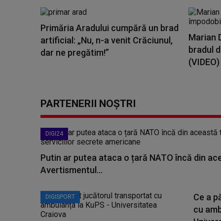
Primăria Aradului cumpără un brad
Marian 
artificial: „Nu, n-a venit Crăciunul,
bradul d
dar ne pregătim!”
(VIDEO)
PARTENERII NOȘTRI
DIGI24
Putin ar putea ataca o țară NATO încă din a
Avertismentul...
Ce a pă
DIGISPORT
cu amb