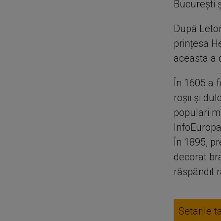
București ș
După Letoni
prințesa H
aceasta a d
În 1605 a 
roșii și du
populari ma
InfoEuropa,
În 1895, pr
decorat bra
răspândit ra
Setarile t