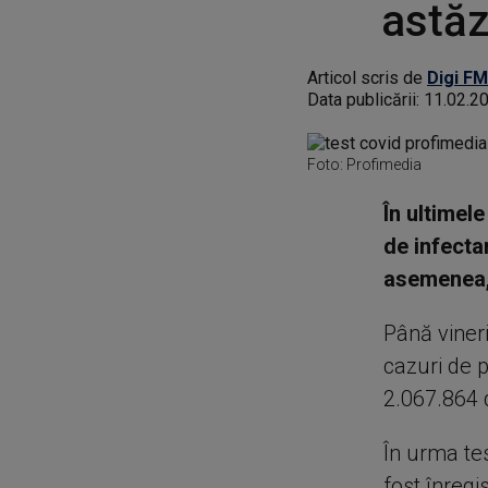
astăz
Articol scris de
Digi FM
Data publicării:
11.02.2
Foto: Profimedia
În ultimel
de infecta
asemenea, 
Până vineri
cazuri de 
2.067.864 d
În urma tes
fost înreg