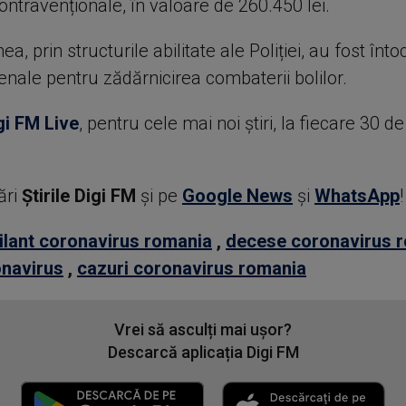
ontravenționale, în valoare de 260.450 lei.
, prin structurile abilitate ale Poliției, au fost întoc
nale pentru zădărnicirea combaterii bolilor.
gi FM Live
, pentru cele mai noi știri, la fiecare 30 d
ări
Știrile Digi FM
şi pe
Google News
şi
WhatsApp
!
ilant coronavirus romania
,
decese coronavirus 
onavirus
,
cazuri coronavirus romania
Vrei să asculți mai ușor?
Descarcă aplicația Digi FM