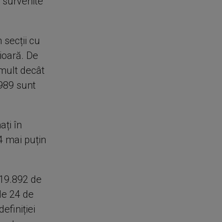
, survenite
 secții cu
ioară. De
mult decât
 989 sunt
ați în
 4 mai puțin
119.892 de
le 24 de
efiniției