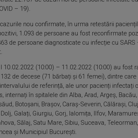
OVID – 19).
 cazurile nou confirmate, în urma retestării pacienți
ozitivi, 1.093 de persoane au fost reconfirmate poz
.363 de persoane diagnosticate cu infecție cu SARS
.
ul 10.02.2022 (10:00) – 11.02.2022 (10:00) au fost 
132 de decese (71 bărbați și 61 femei), dintre care
intervalului de referință, ale unor pacienți infectați 
, internați în spitalele din Alba, Arad, Argeș, Bacău,
săud, Botoșani, Brașov, Caraș-Severin, Călărași, Cluj
Dolj, Galați, Giurgiu, Gorj, Ialomița, Ilfov, Maramur
hova, Sălaj, Satu Mare, Sibiu, Suceava, Teleorman,
ncea și Municipiul București.