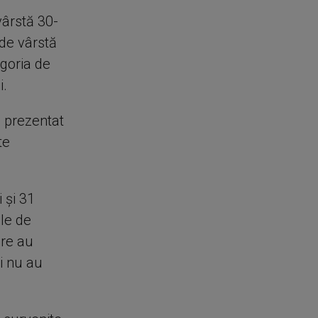
vârstă 30-
 de vârstă
egoria de
i.
u prezentat
te
 și 31
ele de
are au
i nu au