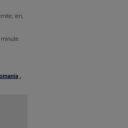
mite, ieri,
e minute.
romania
,