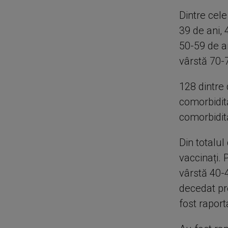
Dintre cele
39 de ani, 
50-59 de an
vârstă 70-7
128 dintre 
comorbidită
comorbidită
Din totalul
vaccinați. 
vârstă 40-4
decedat pr
fost raport