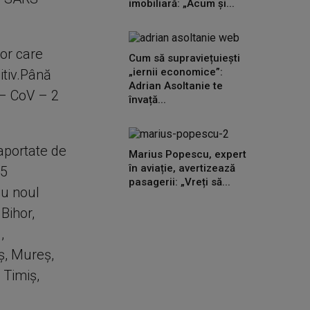
imobiliară: „Acum și...
lor care
Cum să supraviețuiești
„iernii economice”:
itiv.Până
Adrian Asoltanie te
 – CoV – 2
învață...
raportate de
Marius Popescu, expert
în aviație, avertizează
 5
pasagerii: „Vreți să...
cu noul
 Bihor,
,
eș, Mureș,
 Timiș,