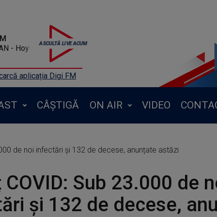
FM
AN - Hoy
arcă aplicația Digi FM
AST
CÂȘTIGĂ
ON AIR
VIDEO
CONTA
000 de noi infectări și 132 de decese, anunțate astăzi
ț COVID: Sub 23.000 de n
tări și 132 de decese, an