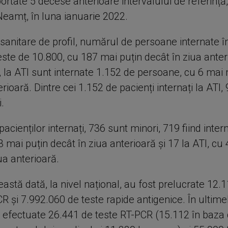
ortate 5 decese anterioare intervalului de referință
Neamț, în luna ianuarie 2022.
e sanitare de profil, numărul de persoane internate în
ste de 10.800, cu 187 mai puțin decât în ziua anter
la ATI sunt internate 1.152 de persoane, cu 6 mai 
erioară. Dintre cei 1.152 de pacienți internați la ATI,
.
pacienților internați, 736 sunt minori, 719 fiind intern
23 mai puțin decât în ziua anterioară și 17 la ATI, cu
ua anterioară.
astă dată, la nivel național, au fost prelucrate 12.
R și 7.992.060 de teste rapide antigenice. În ultime
 efectuate 26.441 de teste RT-PCR (15.112 în baza d