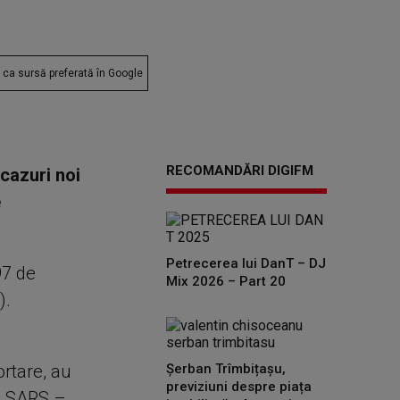
ca sursă preferată în Google
RECOMANDĂRI DIGIFM
 cazuri noi
e
Petrecerea lui DanT – DJ
97 de
Mix 2026 – Part 20
).
ortare, au
Șerban Trîmbițașu,
previziuni despre piața
cu SARS –