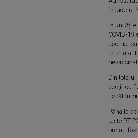
Au fost rap
în județul 
În unitățil
COVID-19 e
asemenea, 
în ziua ant
nevaccinați
Din totalul 
secții, cu 
decât în zi
Până la ace
teste RT-PC
ore au fost