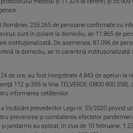
 protocolului medical și 11.329 la cerere) și 55.909 
genice.
iul României, 235.265 de persoane confirmate cu inf
virus sunt în izolare la domiciliu, iar 11.865 de pe
lare instituționalizată. De asemenea, 87.096 de per
ntină la domiciliu, iar în carantină instituționalizată 
 24 de ore, au fost înregistrate 4.843 de apeluri la
gență 112 și 395 la linia TELVERDE (0800 800 358),
tru informarea cetățenilor.
 încălcării prevederilor Legii nr. 55/2020 privind u
tru prevenirea și combaterea efectelor pandemiei
tii și jandarmii au aplicat, în ziua de 10 februarie, 1.