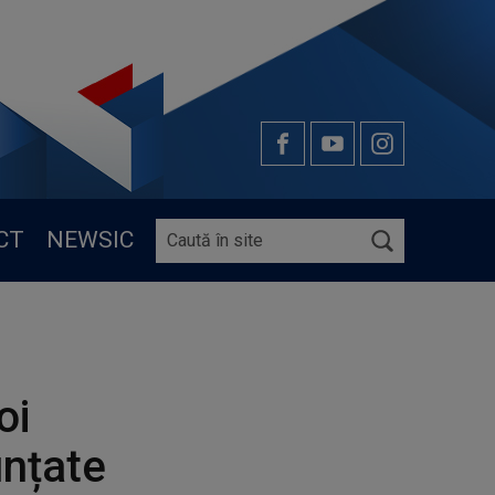
CT
NEWSIC
oi
unțate