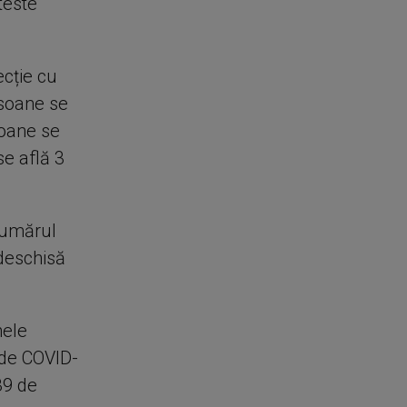
teste
ecție cu
rsoane se
soane se
se află 3
 numărul
 deschisă
nele
 de COVID-
239 de