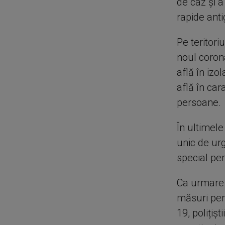
de caz și a
rapide anti
Pe teritor
noul corona
află în izo
află în cara
persoane.
În ultimele
unic de ur
special pen
Ca urmare a
măsuri pen
19, polițiș