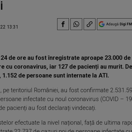
i
Adaugă
Digi FM
022 13:31
e 24 de ore au fost înregistrate aproape 23.000 de
re cu coronavirus, iar 127 de pacienți au murit. D
1.152 de persoane sunt internate la ATI.
, pe teritoriul României, au fost confirmate 2.531.5
persoane infectate cu noul coronavirus (COVID – 19
e pacienți au fost declarați vindecați.
telor efectuate la nivel național, față de ultima rap
istrate 22.737 de cazuri noi de persoane infectate 