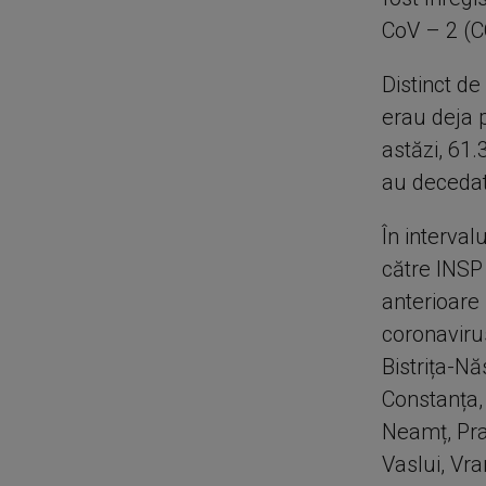
CoV – 2 (C
Distinct de
erau deja p
astăzi, 61
au decedat
În interval
către INSP 
anterioare 
coronavirus
Bistrița-Nă
Constanța, 
Neamț, Pra
Vaslui, Vra