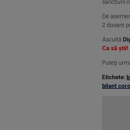
sancțiuni c
De asemenea
2 dosare pe
Ascultă
Di
Ca să știi!
Puteţi urm
Etichete:
b
bilant cor