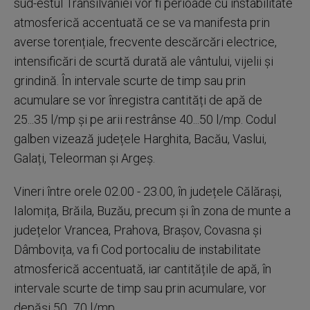
sud-estul Transilvaniei vor fi perioade cu instabilitate
atmosferică accentuată ce se va manifesta prin
averse torențiale, frecvente descărcări electrice,
intensificări de scurtă durată ale vântului, vijelii și
grindină. În intervale scurte de timp sau prin
acumulare se vor înregistra cantități de apă de
25...35 l/mp și pe arii restrânse 40...50 l/mp. Codul
galben vizează județele Harghita, Bacău, Vaslui,
Galați, Teleorman și Argeș.
Vineri între orele 02.00 - 23.00, în județele Călărași,
Ialomița, Brăila, Buzău, precum și în zona de munte a
județelor Vrancea, Prahova, Brașov, Covasna și
Dâmbovița, va fi Cod portocaliu de instabilitate
atmosferică accentuată, iar cantitățile de apă, în
intervale scurte de timp sau prin acumulare, vor
depăși 50...70 l/mp.