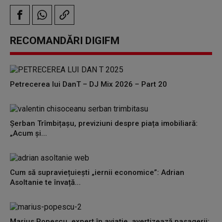
RECOMANDĂRI DIGIFM
Petrecerea lui DanT – DJ Mix 2026 – Part 20
Șerban Trîmbițașu, previziuni despre piața imobiliară:
„Acum și...
Cum să supraviețuiești „iernii economice”: Adrian
Asoltanie te învață...
Marius Popescu, expert în aviație, avertizează pasagerii: