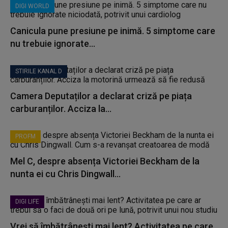
DIGI WORLD
Canicula pune presiune pe inimă. 5 simptome care
nu trebuie ignorate...
STIRILE KANAL D
Camera Deputaților a declarat criză pe piața
carburanților. Acciza la...
PROFM
Mel C, despre absența Victoriei Beckham de la
nunta ei cu Chris Dingwall...
DIGI LIFE
Vrei să îmbătrânești mai lent? Activitatea pe care