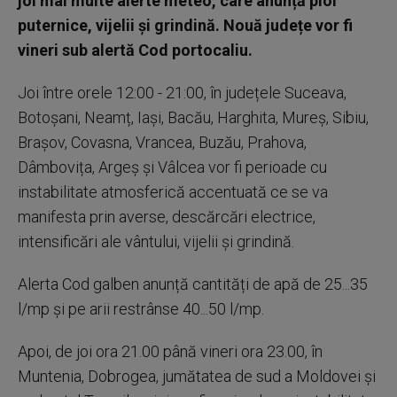
joi mai multe alerte meteo, care anunță ploi
puternice, vijelii și grindină. Nouă județe vor fi
vineri sub alertă Cod portocaliu.
Joi între orele 12:00 - 21:00, în județele Suceava,
Botoșani, Neamț, Iași, Bacău, Harghita, Mureș, Sibiu,
Brașov, Covasna, Vrancea, Buzău, Prahova,
Dâmbovița, Argeș și Vâlcea vor fi perioade cu
instabilitate atmosferică accentuată ce se va
manifesta prin averse, descărcări electrice,
intensificări ale vântului, vijelii și grindină.
Alerta Cod galben anunță cantități de apă de 25...35
l/mp și pe arii restrânse 40...50 l/mp.
Apoi, de joi ora 21.00 până vineri ora 23.00, în
Muntenia, Dobrogea, jumătatea de sud a Moldovei și