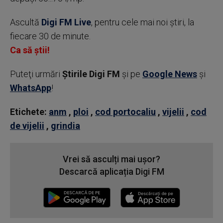
Ascultă
Digi FM Live
, pentru cele mai noi știri, la
fiecare 30 de minute.
Ca să știi!
Puteţi urmări
Știrile Digi FM
şi pe
Google News
şi
WhatsApp
!
Etichete:
anm
,
ploi
,
cod portocaliu
,
vijelii
,
cod
de vijelii
,
grindia
Vrei să asculți mai ușor?
Descarcă aplicația Digi FM