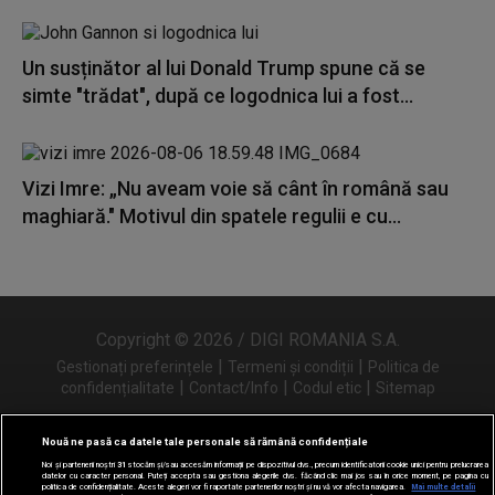
Un susținător al lui Donald Trump spune că se
simte "trădat", după ce logodnica lui a fost...
Vizi Imre: „Nu aveam voie să cânt în română sau
maghiară." Motivul din spatele regulii e cu...
Copyright © 2026 / DIGI ROMANIA S.A.
|
|
Gestionați preferințele
Termeni și condiții
Politica de
|
|
|
confidențialitate
Contact/Info
Codul etic
Sitemap
Nouă ne pasă ca datele tale personale să rămână confidențiale
Noi și partenerii noștri
31
stocăm și/sau accesăm informații pe dispozitivul dvs., precum identificatorii cookie unici pentru prelucrarea
Urmărește-ne și pe
datelor cu caracter personal. Puteți accepta sau gestiona alegerile dvs. făcând clic mai jos sau în orice moment, pe pagina cu
politica de confidențialitate. Aceste alegeri vor fi raportate partenerilor noștri și nu vă vor afecta navigarea.
Mai multe detalii