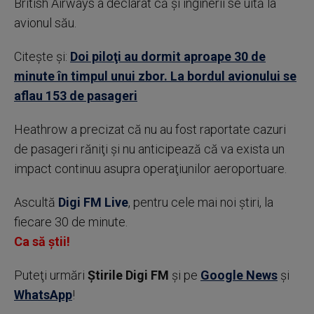
British Airways a declarat că şi inginerii se uită la
avionul său.
Citește și:
Doi piloţi au dormit aproape 30 de
minute în timpul unui zbor. La bordul avionului se
aflau 153 de pasageri
Heathrow a precizat că nu au fost raportate cazuri
de pasageri răniţi şi nu anticipează că va exista un
impact continuu asupra operaţiunilor aeroportuare.
Ascultă
Digi FM Live
, pentru cele mai noi știri, la
fiecare 30 de minute.
Ca să știi!
Puteţi urmări
Știrile Digi FM
şi pe
Google News
şi
WhatsApp
!