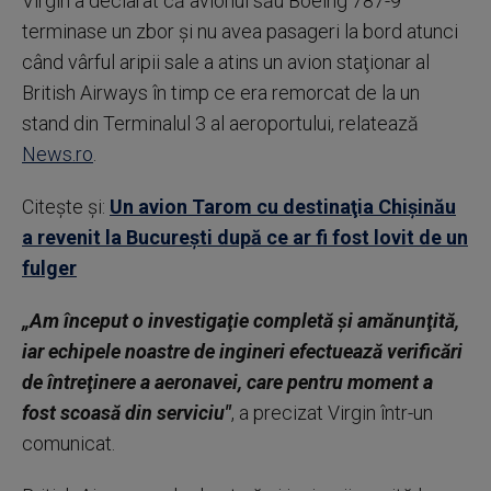
Virgin a declarat că avionul său Boeing 787-9
terminase un zbor şi nu avea pasageri la bord atunci
când vârful aripii sale a atins un avion staţionar al
British Airways în timp ce era remorcat de la un
stand din Terminalul 3 al aeroportului, relatează
News.ro
.
Citește și:
Un avion Tarom cu destinaţia Chişinău
a revenit la Bucureşti după ce ar fi fost lovit de un
fulger
„Am început o investigaţie completă şi amănunţită,
iar echipele noastre de ingineri efectuează verificări
de întreţinere a aeronavei, care pentru moment a
fost scoasă din serviciu"
, a precizat Virgin într-un
comunicat.