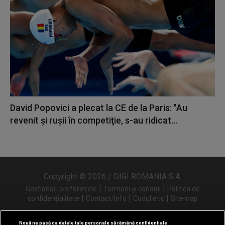
David Popovici a plecat la CE de la Paris: "Au
revenit şi ruşii în competiţie, s-au ridicat...
Copyright © 2026 / DIGI ROMANIA S.A.
|
|
Gestionați preferințele
Termeni și condiții
Politica de
|
|
|
confidențialitate
Contact/Info
Codul etic
Sitemap
Nouă ne pasă ca datele tale personale să rămână confidențiale