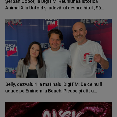
Șerban Copoț, la Digi FM: Reuniunea istorică
Animal X la Untold și adevărul despre hitul „Să...
Selly, dezvăluiri la matinalul Digi FM: De ce nu îl
aduce pe Eminem la Beach, Please și cât a...