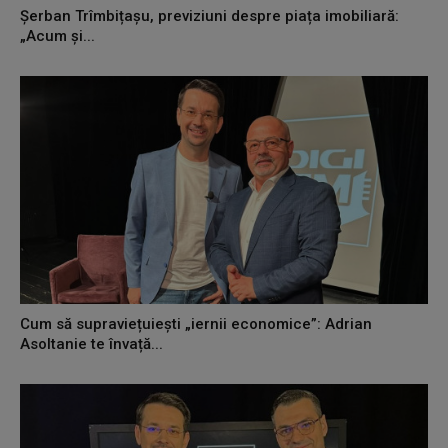
Șerban Trîmbițașu, previziuni despre piața imobiliară:
„Acum și...
Cum să supraviețuiești „iernii economice”: Adrian
Asoltanie te învață...