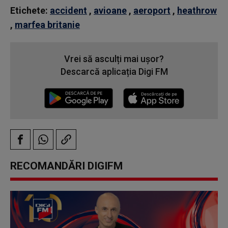
Etichete:
accident
,
avioane
,
aeroport
,
heathrow
,
marfea britanie
Vrei să asculți mai ușor?
Descarcă aplicația Digi FM
RECOMANDĂRI DIGIFM