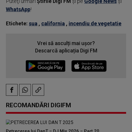
Puteţi urmări
Știrile Digi FM
şi pe
Google News
şi
WhatsApp
!
Etichete:
sua
,
california
,
incendiu de vegetatie
Vrei să asculți mai ușor?
Descarcă aplicația Digi FM
RECOMANDĂRI DIGIFM
Petrecerea lui DanT – DJ Mix 2026 – Part 20