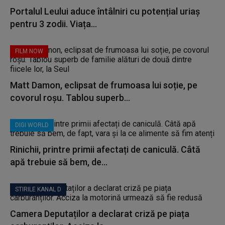
Portalul Leului aduce întâlniri cu potențial uriaș
pentru 3 zodii. Viața...
FILM NOW
Matt Damon, eclipsat de frumoasa lui soție, pe
covorul roșu. Tablou superb...
DIGI WORLD
Rinichii, printre primii afectați de caniculă. Câtă
apă trebuie să bem, de...
STIRILE KANAL D
Camera Deputaților a declarat criză pe piața