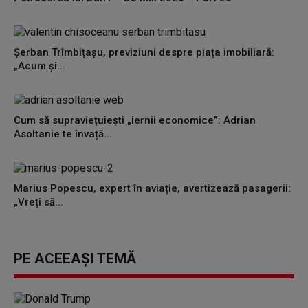
Șerban Trîmbițașu, previziuni despre piața imobiliară:
„Acum și...
Cum să supraviețuiești „iernii economice”: Adrian
Asoltanie te învață...
Marius Popescu, expert în aviație, avertizează pasagerii:
„Vreți să...
PE ACEEAȘI TEMĂ