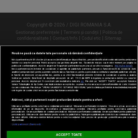
Copyright © 2026 / DIGI ROMANIA S.A.
|
|
Gestionați preferințele
Termeni și condiții
Politica de
|
|
|
confidențialitate
Contact/Info
Codul etic
Sitemap
Nouă ne pasă ca datele tale personale să rămână confidențiale
Noi și partenerii noștri
31
stocăm și/sau accesăm informații pe dispozitivul dvs., precum identificatorii cookie unici pentru prelucrarea
Urmărește-ne și pe
datelor cu caracter personal. Puteți accepta sau gestiona alegerile dvs. făcând clic mai jos sau în orice moment, pe pagina cu
politica de confidențialitate. Aceste alegeri vor fi raportate partenerilor noștri și nu vă vor afecta navigarea.
Mai multe detalii
Noi si partenerii nostri (retelele de socializare si agentiile de publicitate partenere, precum si furnizorii nostri de servicii de date
analitice) prelucram date pentru a permite website-ului sa functioneze, pentru a personaliza continutul si anunturile publicitare afisate
in functie de interesele si/sau profilul dvs., pentru a va oferi functionalitati aferente retelelor de socializare si pentru a analiza
traficul pe website. Beneficiati de drepturile prevazute de art. 15-22 din GDPR in legatura cu prelucrarea datelor cu caracter
personal. Aceste drepturi pot fi exercitate prin modalitatea indicata
aici
. Prin click pe “ACCEPT TOATE”, acceptati folosirea
tuturor Tehnologiilor de tip Cookie, care implica inclusiv acceptul dvs. cu privire la stocarea/accesarea informatiilor de catre Vendor-ii
cu care colaboram. Prin click pe “VREAU SA MODIFIC SETARILE INDIVIDUAL” puteti schimba preferintele in mod individual, mai putin
cele legate de cookie strict necesare pentru functionarea website-ului.
Atât noi, cât și partenerii noștri prelucrăm datele pentru a oferi:
Utilizarea profilurilor pentru selectarea conținutului personalizat. Măsurarea performanței reclamelor. Stocarea și/sau accesarea
informațiilor de pe un dispozitiv. Dezvoltarea și îmbunătățirea serviciilor. Utilizarea profilurilor pentru selectarea publicității
personalizate. Crearea profilurilor de conținut personalizat. Măsurarea performanței conținutului. Crearea profilurilor pentru publicitate
personalizată. Utilizarea de date limitate pentru a selecta publicitatea. Înțelegerea publicului prin statistici sau combinații de date
din surse diferite. Utilizarea datelor limitate pentru a selecta conținutul. Date precise de geolocație și identificarea prin scanarea
dispozitivului.
Listă parteneri (furnizori)
Digi FM
ACCEPT TOATE
DESCARCĂ