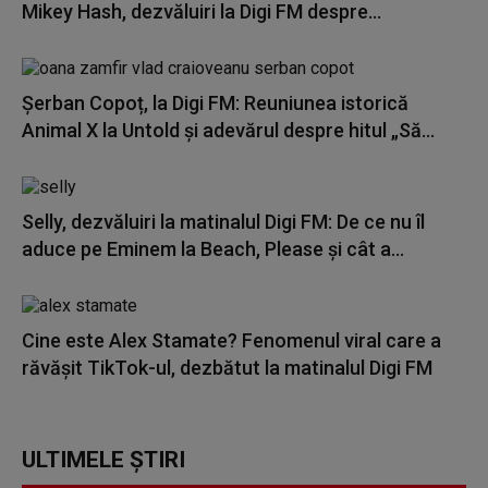
Mikey Hash, dezvăluiri la Digi FM despre...
Șerban Copoț, la Digi FM: Reuniunea istorică
Animal X la Untold și adevărul despre hitul „Să...
Selly, dezvăluiri la matinalul Digi FM: De ce nu îl
aduce pe Eminem la Beach, Please și cât a...
Cine este Alex Stamate? Fenomenul viral care a
răvășit TikTok-ul, dezbătut la matinalul Digi FM
ULTIMELE ȘTIRI