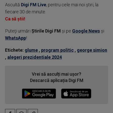
Ascultă
Digi FM Live
, pentru cele mai noi știri, la
fiecare 30 de minute.
Ca să știi!
Puteţi urmări
Știrile Digi FM
şi pe
Google News
şi
WhatsApp
!
Etichete:
glume
,
program politic
,
george simion
,
alegeri prezidentiale 2024
Vrei să asculți mai ușor?
Descarcă aplicația Digi FM