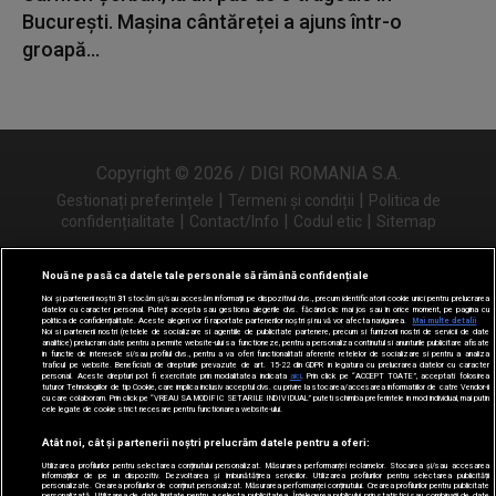
București. Mașina cântăreței a ajuns într-o
groapă...
Copyright © 2026 / DIGI ROMANIA S.A.
|
|
Gestionați preferințele
Termeni și condiții
Politica de
|
|
|
confidențialitate
Contact/Info
Codul etic
Sitemap
Nouă ne pasă ca datele tale personale să rămână confidențiale
Noi și partenerii noștri
31
stocăm și/sau accesăm informații pe dispozitivul dvs., precum identificatorii cookie unici pentru prelucrarea
Urmărește-ne și pe
datelor cu caracter personal. Puteți accepta sau gestiona alegerile dvs. făcând clic mai jos sau în orice moment, pe pagina cu
politica de confidențialitate. Aceste alegeri vor fi raportate partenerilor noștri și nu vă vor afecta navigarea.
Mai multe detalii
Noi si partenerii nostri (retelele de socializare si agentiile de publicitate partenere, precum si furnizorii nostri de servicii de date
analitice) prelucram date pentru a permite website-ului sa functioneze, pentru a personaliza continutul si anunturile publicitare afisate
in functie de interesele si/sau profilul dvs., pentru a va oferi functionalitati aferente retelelor de socializare si pentru a analiza
traficul pe website. Beneficiati de drepturile prevazute de art. 15-22 din GDPR in legatura cu prelucrarea datelor cu caracter
personal. Aceste drepturi pot fi exercitate prin modalitatea indicata
aici
. Prin click pe “ACCEPT TOATE”, acceptati folosirea
tuturor Tehnologiilor de tip Cookie, care implica inclusiv acceptul dvs. cu privire la stocarea/accesarea informatiilor de catre Vendor-ii
cu care colaboram. Prin click pe “VREAU SA MODIFIC SETARILE INDIVIDUAL” puteti schimba preferintele in mod individual, mai putin
cele legate de cookie strict necesare pentru functionarea website-ului.
Atât noi, cât și partenerii noștri prelucrăm datele pentru a oferi:
Utilizarea profilurilor pentru selectarea conținutului personalizat. Măsurarea performanței reclamelor. Stocarea și/sau accesarea
informațiilor de pe un dispozitiv. Dezvoltarea și îmbunătățirea serviciilor. Utilizarea profilurilor pentru selectarea publicității
personalizate. Crearea profilurilor de conținut personalizat. Măsurarea performanței conținutului. Crearea profilurilor pentru publicitate
personalizată. Utilizarea de date limitate pentru a selecta publicitatea. Înțelegerea publicului prin statistici sau combinații de date