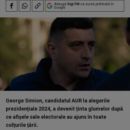
Adaugă
Digi FM
ca sursă preferată în
Google
George Simion, candidatul AUR la alegerile
prezidențiale 2024, a devenit ținta glumelor după
ce afișele sale electorale au ajuns în toate
colțurile țării.