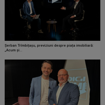
Șerban Trîmbițașu, previziuni despre piața imobiliară:
„Acum și...