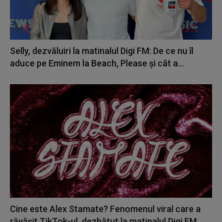
Selly, dezvăluiri la matinalul Digi FM: De ce nu îl
aduce pe Eminem la Beach, Please și cât a...
Cine este Alex Stamate? Fenomenul viral care a
răvășit TikTok-ul, dezbătut la matinalul Digi FM