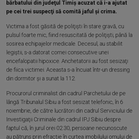
bărbatului din judeţul Timiş acuzat că i-a ajutat
pe cei trei suspecţi să comită jaful şi crima.
Victima a fost găsită de poliţişti în stare gravă, cu
pulsul foarte mic, fiind resuscitată de poliţişti, până la
sosirea echipajelor medicale. Decesul, au stabilit
legiştii, s-a datorat comei consecutive unei
encefalopatii hipoxice. Anchetatorii au fost sesizaţi
de fiica victimei. Aceasta s-a încuiat într-un dressing
din dormitor şi a sunat la 112.
Procurorul criminalist din cadrul Parchetului de pe
lângă Tribunalul Sibiu a fost sesizat telefonic, în 6
noiembrie, de către lucrători din cadrul Serviciului de
Investigaţii Criminale din cadrul IPJ Sibiu despre
faptul că, în jurul orei 02.30, persoane necunoscute
au pătruns prin efracţie în curtea imobilului omului de