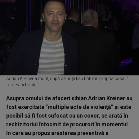
Adrian Kreiner a murit, după ce hoții l-au bătut în propria casă. /
foto Facebook
Asupra omului de afaceri sibian Adrian Kreiner au
fost exercitate ”multiple acte de violenţă” şi este
posibil să fi fost sufocat cu un covor, se arată în
rechizitoriul întocmit de procurori în momentul
în care au propus arestarea preventivă a