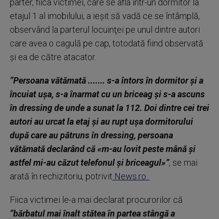
parter, fiica victimei, care se afla într-un dormitor la
etajul 1 al imobilului, a ieşit să vadă ce se întâmplă,
observând la parterul locuinţei pe unul dintre autori
care avea o cagulă pe cap, totodată fiind observată
şi ea de către atacator.
”Persoana vătămată ....... s-a întors în dormitor şi a
încuiat uşa, s-a înarmat cu un briceag şi s-a ascuns
în dressing de unde a sunat la 112. Doi dintre cei trei
autori au urcat la etaj şi au rupt uşa dormitorului
după care au pătruns în dressing, persoana
vătămată declarând că «m-au lovit peste mână şi
astfel mi-au căzut telefonul şi briceagul»”
, se mai
arată în rechizitoriu, potrivit
News.ro.
Fiica victimei le-a mai declarat procurorilor că
”bărbatul mai înalt stătea în partea stângă a