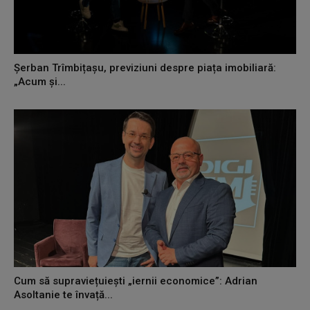
Șerban Trîmbițașu, previziuni despre piața imobiliară:
„Acum și...
Cum să supraviețuiești „iernii economice”: Adrian
Asoltanie te învață...