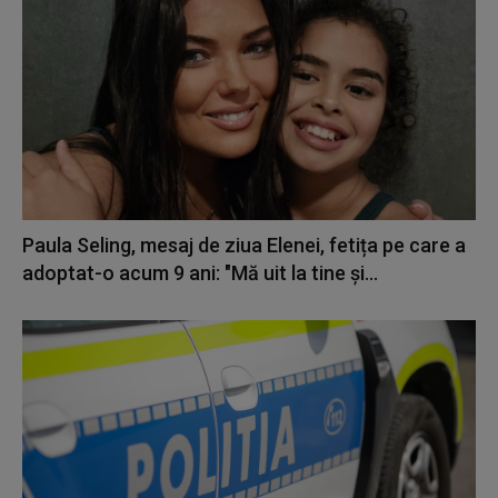
Paula Seling, mesaj de ziua Elenei, fetița pe care a
adoptat-o acum 9 ani: "Mă uit la tine și...