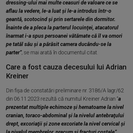
dressing-ului mai multe ceasuri de valoare ce se
aflau la vedere, le-a luat şi le-a introdus într-o
geantă, scotocind şi prin sertarele din dormitor.
Înainte de a pleca la parterul locuinţei, atacatorul
înarmat i-a spus persoanei vătămate că îl va omori
pe tatăl său şi a părăsit camera ducându-se la
parter”
, se mai arată în documentul citat.
Care a fost cauza decesului lui Adrian
Kreiner
Din fişa de constatări preliminare nr. 3186/A lagr/62
din 06.11.2023 rezultă că numitul Kreiner Adrian “
a
prezentat multiple echimoze şi hematoame la nivel
cranian, toraco-abdominal şi la nivelul antebraţului
drept, excoriaţii şi zone excoriate la nivel cervical şi
la nivelul membrelor, precum şi fracturi costale”.