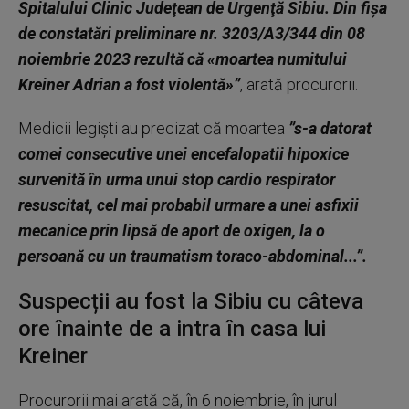
Spitalului Clinic Judeţean de Urgenţă Sibiu. Din fişa
de constatări preliminare nr. 3203/A3/344 din 08
noiembrie 2023 rezultă că «moartea numitului
Kreiner Adrian a fost violentă»”
, arată procurorii.
Medicii legişti au precizat că moartea
”s-a datorat
comei consecutive unei encefalopatii hipoxice
survenită în urma unui stop cardio respirator
resuscitat, cel mai probabil urmare a unei asfixii
mecanice prin lipsă de aport de oxigen, la o
persoană cu un traumatism toraco-abdominal...”.
Suspecții au fost la Sibiu cu câteva
ore înainte de a intra în casa lui
Kreiner
Procurorii mai arată că, în 6 noiembrie, în jurul