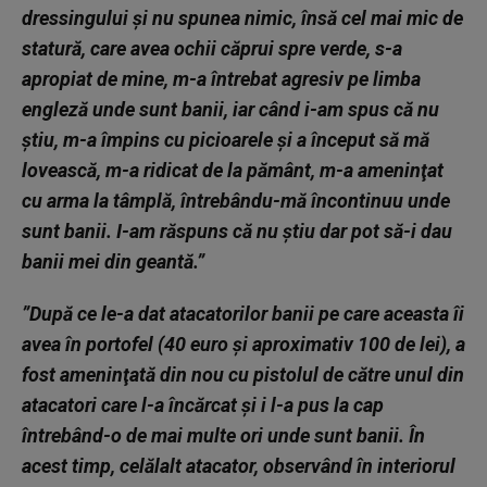
dressingului şi nu spunea nimic, însă cel mai mic de
statură, care avea ochii căprui spre verde, s-a
apropiat de mine, m-a întrebat agresiv pe limba
engleză unde sunt banii, iar când i-am spus că nu
ştiu, m-a împins cu picioarele şi a început să mă
lovească, m-a ridicat de la pământ, m-a ameninţat
cu arma la tâmplă, întrebându-mă încontinuu unde
sunt banii. I-am răspuns că nu ştiu dar pot să-i dau
banii mei din geantă.”
”După ce le-a dat atacatorilor banii pe care aceasta îi
avea în portofel (40 euro şi aproximativ 100 de lei), a
fost ameninţată din nou cu pistolul de către unul din
atacatori care l-a încărcat şi i l-a pus la cap
întrebând-o de mai multe ori unde sunt banii. În
acest timp, celălalt atacator, observând în interiorul