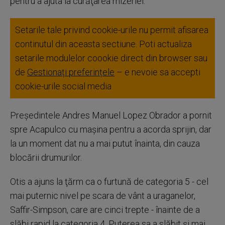
pentru a ajuta la curăţarea mizeriei.
Setarile tale privind cookie-urile nu permit afisarea
continutul din aceasta sectiune. Poti actualiza
setarile modulelor coookie direct din browser sau
de
Gestionați preferințele
– e nevoie sa accepti
cookie-urile social media
Preşedintele Andres Manuel Lopez Obrador a pornit
spre Acapulco cu maşina pentru a acorda sprijin, dar
la un moment dat nu a mai putut înainta, din cauza
blocării drumurilor.
Otis a ajuns la ţărm ca o furtună de categoria 5 - cel
mai puternic nivel pe scara de vânt a uraganelor,
Saffir-Simpson, care are cinci trepte - înainte de a
slăbi rapid la categoria 4. Puterea sa a slăbit şi mai