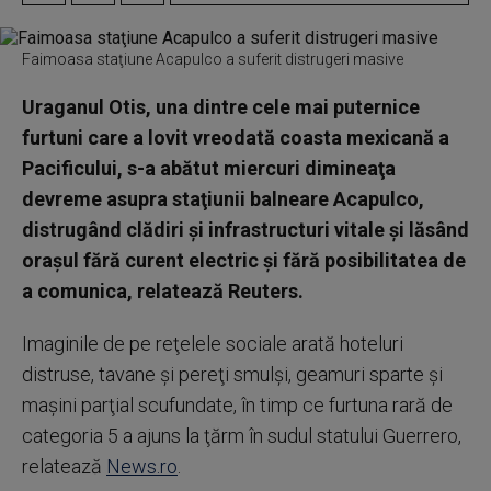
Faimoasa staţiune Acapulco a suferit distrugeri masive
Uraganul Otis, una dintre cele mai puternice
furtuni care a lovit vreodată coasta mexicană a
Pacificului, s-a abătut miercuri dimineaţa
devreme asupra staţiunii balneare Acapulco,
distrugând clădiri şi infrastructuri vitale şi lăsând
oraşul fără curent electric şi fără posibilitatea de
a comunica, relatează Reuters.
Imaginile de pe reţelele sociale arată hoteluri
distruse, tavane şi pereţi smulşi, geamuri sparte şi
maşini parţial scufundate, în timp ce furtuna rară de
categoria 5 a ajuns la ţărm în sudul statului Guerrero,
relatează
News.ro
.