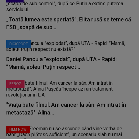
„Toată lumea este speriată”. Elita rusă se teme că
FSB „scapă de sub...
DIGISPORT
Daniel Pancu a ”explodat”, după UTA - Rapid:
”Mamă, aoleu! Puțin respect...
PEROZ
"Viața bate filmul. Am cancer la sân. Am intrat în
metastază". Alina...
FILM NOW