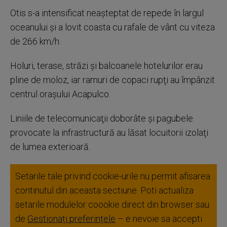
Otis s-a intensificat neaşteptat de repede în largul
oceanului şi a lovit coasta cu rafale de vânt cu viteza
de 266 km/h.
Holuri, terase, străzi şi balcoanele hotelurilor erau
pline de moloz, iar ramuri de copaci rupţi au împânzit
centrul oraşului Acapulco.
Liniile de telecomunicaţii doborâte şi pagubele
provocate la infrastructură au lăsat locuitorii izolaţi
de lumea exterioară.
Setarile tale privind cookie-urile nu permit afisarea
continutul din aceasta sectiune. Poti actualiza
setarile modulelor coookie direct din browser sau
de
Gestionați preferințele
– e nevoie sa accepti