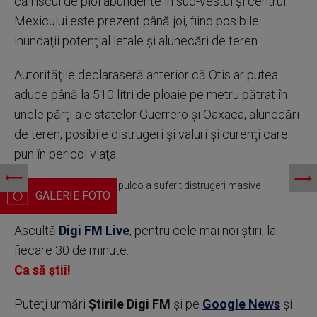
că riscul de ploi abundente în sud-vestul şi centrul
Mexicului este prezent până joi, fiind posibile
inundaţii potenţial letale şi alunecări de teren.
Autorităţile declaraseră anterior că Otis ar putea
aduce până la 510 litri de ploaie pe metru pătrat în
unele părţi ale statelor Guerrero şi Oaxaca, alunecări
de teren, posibile distrugeri şi valuri şi curenţi care
pun în pericol viaţa.
Faimoasa staţiune Acapulco a suferit distrugeri masive
Ascultă
Digi FM Live
, pentru cele mai noi știri, la
fiecare 30 de minute.
Ca să știi!
Puteţi urmări
Știrile Digi FM
şi pe
Google News
şi