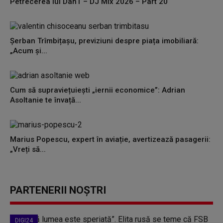
Petrecerea lui DanT – DJ Mix 2026 – Part 20
Șerban Trîmbițașu, previziuni despre piața imobiliară:
„Acum și...
Cum să supraviețuiești „iernii economice”: Adrian
Asoltanie te învață...
Marius Popescu, expert în aviație, avertizează pasagerii:
„Vreți să...
PARTENERII NOȘTRI
DIGI24