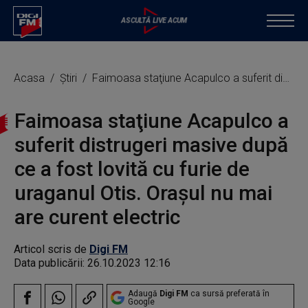
Acasa
Știri
Faimoasa staţiune Acapulco a suferit distrugeri masive după ce a fost lovită cu furie de uraganul Otis. Oraşul nu mai are curent electric
Faimoasa staţiune Acapulco a
suferit distrugeri masive după
ce a fost lovită cu furie de
uraganul Otis. Oraşul nu mai
are curent electric
Articol scris de
Digi FM
Data publicării:
26.10.2023 12:16
Adaugă
Digi FM
ca sursă preferată în
Google