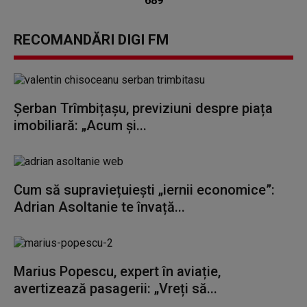
689
RECOMANDĂRI DIGI FM
Șerban Trîmbițașu, previziuni despre piața
imobiliară: „Acum și...
Cum să supraviețuiești „iernii economice”:
Adrian Asoltanie te învață...
Marius Popescu, expert în aviație,
avertizează pasagerii: „Vreți să...