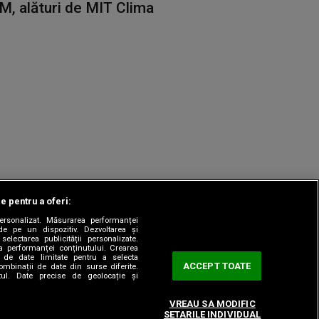
M, alături de MIT Clima
le pentru a oferi:
 personalizat. Măsurarea performanței
|
odul etic
Sitemap
de pe un dispozitiv. Dezvoltarea și
 selectarea publicității personalizate.
ea performanței conținutului. Crearea
rea de date limitate pentru a selecta
ACCEPT TOATE
combinații de date din surse diferite.
utul. Date precise de geolocație și
VREAU SA MODIFIC
SETARILE INDIVIDUAL