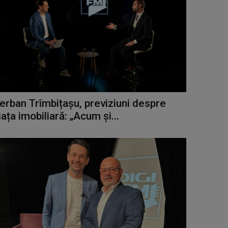
erban Trîmbițașu, previziuni despre
iața imobiliară: „Acum și...