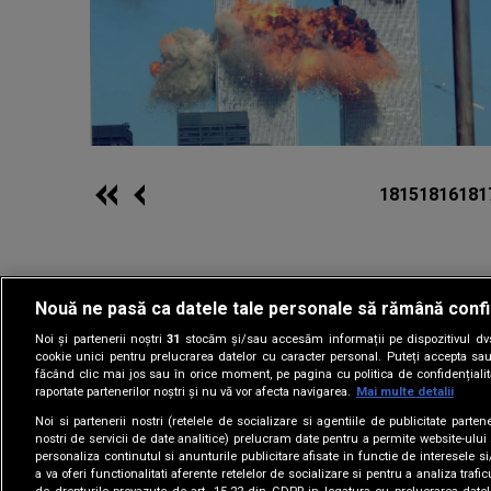
1815
1816
181
Nouă ne pasă ca datele tale personale să rămână confi
Noi și partenerii noștri
31
stocăm și/sau accesăm informații pe dispozitivul dvs.
Gestionați preferin
cookie unici pentru prelucrarea datelor cu caracter personal. Puteți accepta sau
făcând clic mai jos sau în orice moment, pe pagina cu politica de confidențialita
raportate partenerilor noștri și nu vă vor afecta navigarea.
Mai multe detalii
Noi si partenerii nostri (retelele de socializare si agentiile de publicitate parten
nostri de servicii de date analitice) prelucram date pentru a permite website-ului
personaliza continutul si anunturile publicitare afisate in functie de interesele si
a va oferi functionalitati aferente retelelor de socializare si pentru a analiza trafic