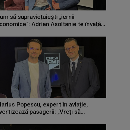
um să supraviețuiești „iernii
conomice”: Adrian Asoltanie te învață...
arius Popescu, expert în aviație,
vertizează pasagerii: „Vreți să...