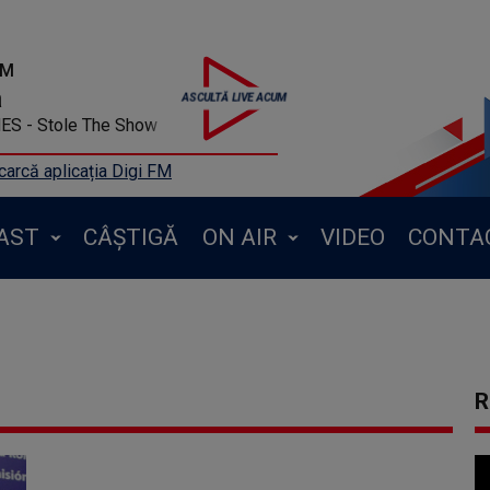
FM
a
MES - Stole The Show
arcă aplicația Digi FM
AST
CÂȘTIGĂ
ON AIR
VIDEO
CONTA
R