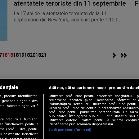
F
atentatele teroriste din 11 septembrie
La 17 ani de la atentatele teroriste de la 11
septembrie din New York, încă sunt peste 1.100...
7
1818
1819
1820
1821
dențiale
Atât noi, cât și partenerii noștri prelucrăm date
Copyright © 2026 / DIGI ROMANIA S.A.
, precum identificatorii
Utilizarea profilurilor pentru selectarea conținutului
|
|
|
|
țele
Termeni și condiții
Politica de confidențialitate
Contact/Info
C
reclamelor. Stocarea și/sau accesarea informațiilor 
 gestiona alegerile dvs.
îmbunătățirea serviciilor. Utilizarea profilurilor pentru
te. Aceste alegeri vor fi
Crearea profilurilor de conținut personalizat. Măsurar
profilurilor pentru publicitate personalizată. Utiliza
publicitatea. Înțelegerea publicului prin statistici sau 
ere, precum si furnizorii
Utilizarea datelor limitate pentru a selecta conțin
Urmărește-ne și pe
identificarea prin scanarea dispozitivului.
 sa functioneze, pentru a
/sau profilul dvs., pentru
Listă parteneri (furnizori)
ul pe website. Beneficiati