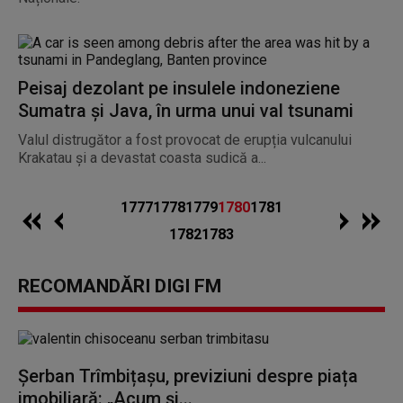
Peisaj dezolant pe insulele indoneziene
Sumatra și Java, în urma unui val tsunami
Valul distrugător a fost provocat de erupția vulcanului
Krakatau și a devastat coasta sudică a...
1777
1778
1779
1780
1781
1782
1783
RECOMANDĂRI DIGI FM
Șerban Trîmbițașu, previziuni despre piața
imobiliară: „Acum și...