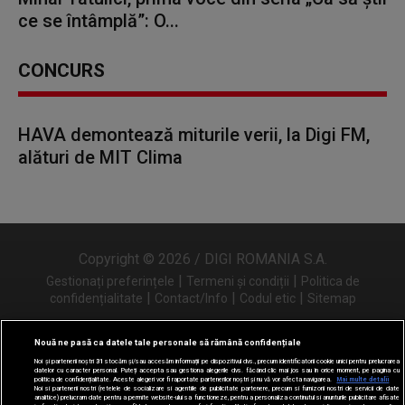
ce se întâmplă”: O...
CONCURS
HAVA demontează miturile verii, la Digi FM,
alături de MIT Clima
Copyright © 2026 / DIGI ROMANIA S.A.
|
|
Gestionați preferințele
Termeni și condiții
Politica de
|
|
|
confidențialitate
Contact/Info
Codul etic
Sitemap
Nouă ne pasă ca datele tale personale să rămână confidențiale
Noi și partenerii noștri
31
stocăm și/sau accesăm informații pe dispozitivul dvs., precum identificatorii cookie unici pentru prelucrarea
Urmărește-ne și pe
datelor cu caracter personal. Puteți accepta sau gestiona alegerile dvs. făcând clic mai jos sau în orice moment, pe pagina cu
politica de confidențialitate. Aceste alegeri vor fi raportate partenerilor noștri și nu vă vor afecta navigarea.
Mai multe detalii
Noi si partenerii nostri (retelele de socializare si agentiile de publicitate partenere, precum si furnizorii nostri de servicii de date
analitice) prelucram date pentru a permite website-ului sa functioneze, pentru a personaliza continutul si anunturile publicitare afisate