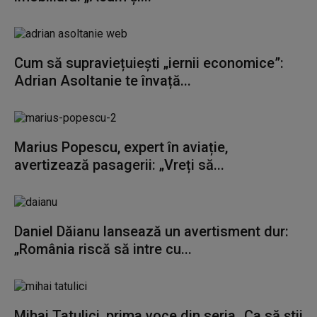
Cum să supraviețuiești „iernii economice”:
Adrian Asoltanie te învață...
Marius Popescu, expert în aviație,
avertizează pasagerii: „Vreți să...
Daniel Dăianu lansează un avertisment dur:
„România riscă să intre cu...
Mihai Tatulici, prima voce din seria „Ca să știi