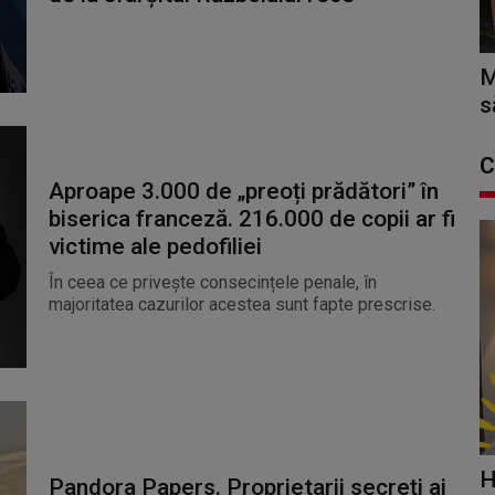
M
s
C
Aproape 3.000 de „preoți prădători” în
biserica franceză. 216.000 de copii ar fi
victime ale pedofiliei
În ceea ce privește consecințele penale, în
majoritatea cazurilor acestea sunt fapte prescrise.
H
Pandora Papers. Proprietarii secreți ai