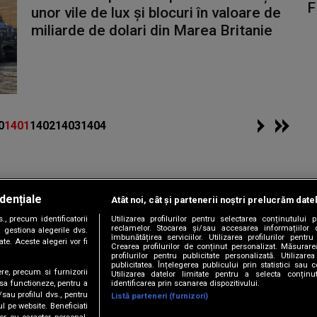
F
unor vile de lux și blocuri în valoare de
miliarde de dolari din Marea Britanie
0
1401
1402
1403
1404
dențiale
Atât noi, cât și partenerii noștri prelucrăm date
Copyright © 2026 / DIGI ROMANIA S.A.
, precum identificatorii
Utilizarea profilurilor pentru selectarea conținutului
|
|
|
|
țele
Termeni și condiții
Politica de confidențialitate
Contact/Info
C
reclamelor. Stocarea și/sau accesarea informațiilor 
 gestiona alegerile dvs.
îmbunătățirea serviciilor. Utilizarea profilurilor pentru
te. Aceste alegeri vor fi
Crearea profilurilor de conținut personalizat. Măsurar
profilurilor pentru publicitate personalizată. Utiliza
publicitatea. Înțelegerea publicului prin statistici sau 
ere, precum si furnizorii
Utilizarea datelor limitate pentru a selecta conțin
Urmărește-ne și pe
identificarea prin scanarea dispozitivului.
 sa functioneze, pentru a
/sau profilul dvs., pentru
Listă parteneri (furnizori)
ul pe website. Beneficiati