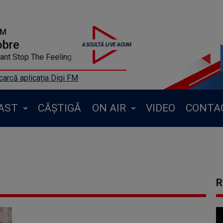
FM
obre
LAKE - Cant Stop The Feeling
arcă aplicația Digi FM
AST
CÂȘTIGĂ
ON AIR
VIDEO
CONTA
R