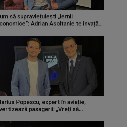
um să supraviețuiești „iernii
conomice”: Adrian Asoltanie te învață...
arius Popescu, expert în aviație,
vertizează pasagerii: „Vreți să...