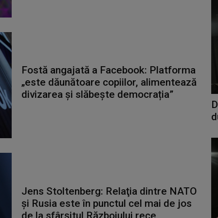
Fostă angajată a Facebook: Platforma
„este dăunătoare copiilor, alimentează
divizarea și slăbește democrația”
D
d
Jens Stoltenberg: Relaţia dintre NATO
şi Rusia este în punctul cel mai de jos
de la sfârşitul Războiului rece