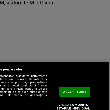
M, alături de MIT Clima
le pentru a oferi:
 personalizat. Măsurarea performanței
|
odul etic
Sitemap
de pe un dispozitiv. Dezvoltarea și
 selectarea publicității personalizate.
ea performanței conținutului. Crearea
rea de date limitate pentru a selecta
ACCEPT TOATE
combinații de date din surse diferite.
utul. Date precise de geolocație și
VREAU SA MODIFIC
SETARILE INDIVIDUAL