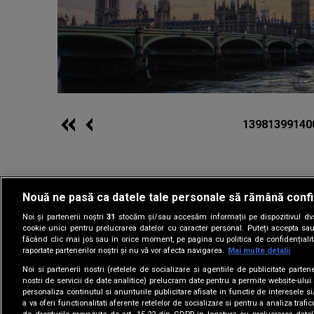
1398
1399
140
Nouă ne pasă ca datele tale personale să rămână confi
Noi și partenerii noștri
31
stocăm și/sau accesăm informații pe dispozitivul dvs.
Gestionați preferin
cookie unici pentru prelucrarea datelor cu caracter personal. Puteți accepta sau
făcând clic mai jos sau în orice moment, pe pagina cu politica de confidențialita
raportate partenerilor noștri și nu vă vor afecta navigarea.
Mai multe detalii
Noi si partenerii nostri (retelele de socializare si agentiile de publicitate parten
nostri de servicii de date analitice) prelucram date pentru a permite website-ului
personaliza continutul si anunturile publicitare afisate in functie de interesele si
a va oferi functionalitati aferente retelelor de socializare si pentru a analiza trafic