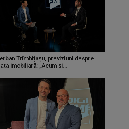
erban Trîmbițașu, previziuni despre
iața imobiliară: „Acum și...