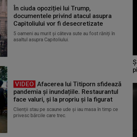
În ciuda opoziției lui Trump,
documentele privind atacul asupra
Capitoliului vor fi desecretizate
5 oameni au murit și câteva sute au fost răniți în
asaltul asupra Capitoliului.
Ș
p
VIDEO
Afacerea lui Titiporn sfidează
pandemia și inundațiile. Restaurantul
face valuri, și la propriu și la figurat
Clienții stau pe scaune ude și iau masa în timp ce
privesc bărcile care trec.