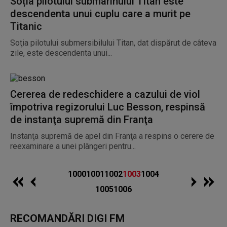
Soția pilotului submarinului Titan este
descendenta unui cuplu care a murit pe
Titanic
Soţia pilotului submersibilului Titan, dat dispărut de câteva
zile, este descendenta unui...
Cererea de redeschidere a cazului de viol
împotriva regizorului Luc Besson, respinsă
de instanţa supremă din Franţa
Instanţa supremă de apel din Franţa a respins o cerere de
reexaminare a unei plângeri pentru...
1000
1001
1002
1003
1004
1005
1006
RECOMANDĂRI DIGI FM