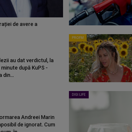
ației de avere a
PROFM
ezii au dat verdictul, la
 minute după KuPS -
 din...
DIGI LIFE
ormarea Andreei Marin
mposibil de ignorat. Cum
cum, în...