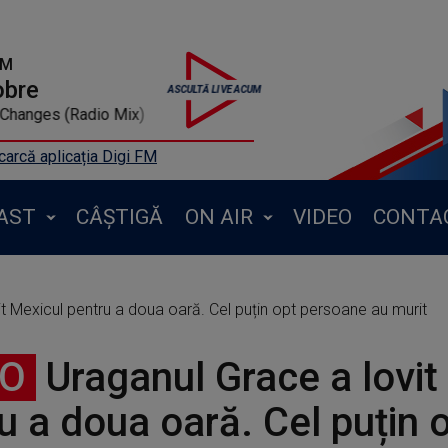
FM
obre
PNAU - Changes (Radio Mix)
arcă aplicația Digi FM
AST
CÂȘTIGĂ
ON AIR
VIDEO
CONTA
t Mexicul pentru a doua oară. Cel puțin opt persoane au murit
EO
Uraganul Grace a lovit
u a doua oară. Cel puțin 