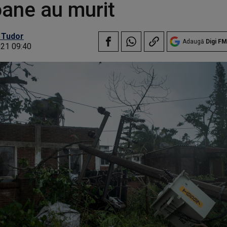
ane au murit
 Tudor
Adaugă
Digi FM
021 09:40