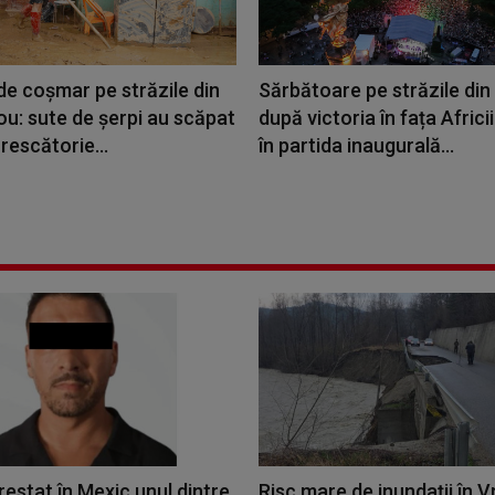
de coșmar pe străzile din
Sărbătoare pe străzile din
u: sute de șerpi au scăpat
după victoria în fața Africi
crescătorie...
în partida inaugurală...
restat în Mexic unul dintre
Risc mare de inundații în 