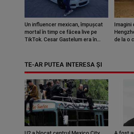
Un influencer mexican, împușcat
Imagini 
mortal în timp ce făcea live pe
Hengzho
TikTok. Cesar Gastelum era în...
de la o 
TE-AR PUTEA INTERESA ȘI
U2 a blocat centrul Mexico City.
A fost a