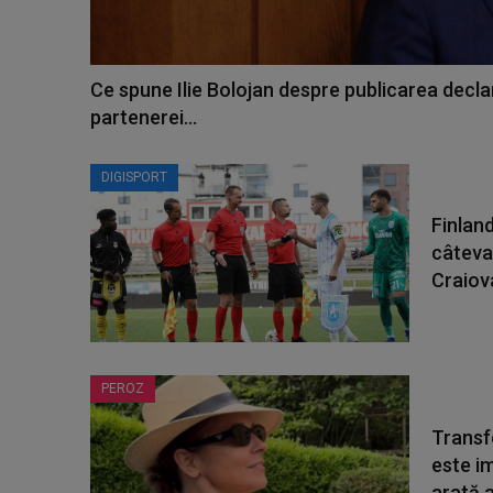
Ce spune Ilie Bolojan despre publicarea declar
partenerei...
DIGISPORT
Finland
câteva
Craiova
PEROZ
Transf
este i
arată a