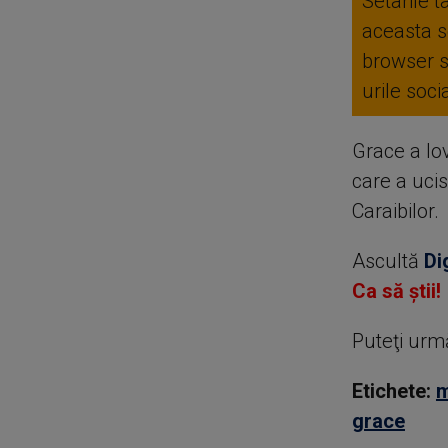
Setarile t
aceasta se
browser 
urile soc
Grace a lov
care a ucis
Caraibilor.
Ascultă
Di
Ca să știi!
Puteţi urm
Etichete:
m
grace