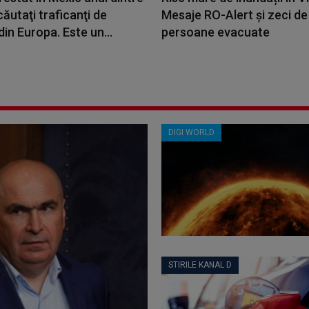
căutaţi traficanţi de
Mesaje RO-Alert și zeci de
din Europa. Este un...
persoane evacuate
DIGI WORLD
STIRILE KANAL D