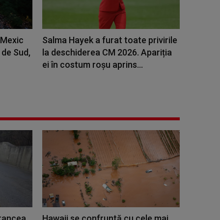
 Mexic
Salma Hayek a furat toate privirile
i de Sud,
la deschiderea CM 2026. Apariția
ei în costum roșu aprins...
Vrancea.
Hawaii se confruntă cu cele mai