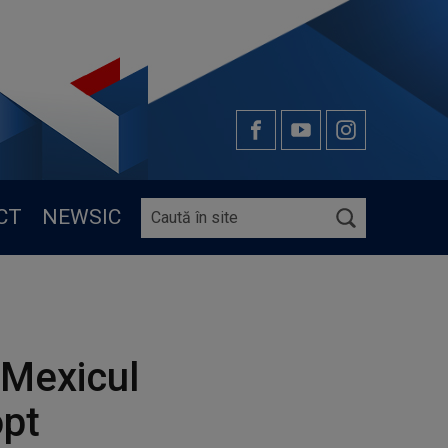
CT
NEWSIC
 Mexicul
opt