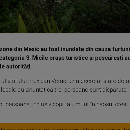
zone din Mexic au fost inundate din cauza furtuni
categoria 3. Micile orașe turistice și pescărești a
e autorități.
ul statului mexican Veracruz a decretat stare de ur
e locale au anunțat că trei persoane sunt dispărute.
pt persoane, inclusiv copii, au murit în haosul creat