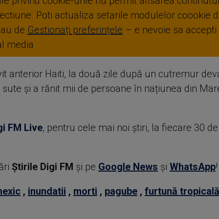
ale privind cookie-urile nu permit afisarea continutul
ctiune. Poti actualiza setarile modulelor coookie di
sau de
Gestionați preferințele
– e nevoie sa accepti
ial media
it anterior Haiti, la două zile după un cutremur dev
 sute și a rănit mii de persoane în națiunea din Ma
gi FM Live
, pentru cele mai noi știri, la fiecare 30 d
ări
Știrile Digi FM
şi pe
Google News
şi
WhatsApp
!
exic
,
inundatii
,
morti
,
pagube
,
furtună tropical