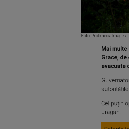
Foto: Profimedia Images
Mai multe 
Grace, de 
evacuate d
Guvernator
autoritățil
Cel puțin o
uragan.