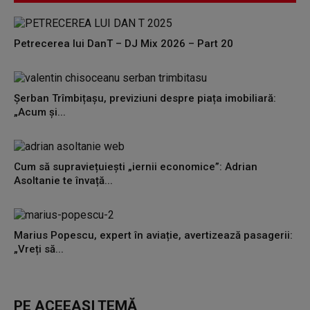
Petrecerea lui DanT – DJ Mix 2026 – Part 20
Șerban Trîmbițașu, previziuni despre piața imobiliară:
„Acum și...
Cum să supraviețuiești „iernii economice”: Adrian
Asoltanie te învață...
Marius Popescu, expert în aviație, avertizează pasagerii:
„Vreți să...
PE ACEEAȘI TEMĂ