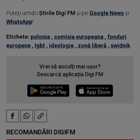
Puteţi urmări
Știrile Digi FM
şi pe
Google News
şi
WhatsApp
!
Etichete:
polonia
,
comisia europeana
,
fonduri
europene
,
lgbt
,
ideologie
,
zonă liberă
,
swidnik
Vrei să asculți mai ușor?
Descarcă aplicația Digi FM
RECOMANDĂRI DIGIFM