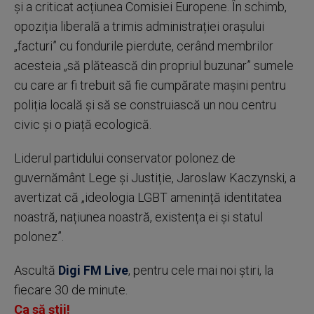
și a criticat acțiunea Comisiei Europene. În schimb,
opoziția liberală a trimis administrației orașului
„facturi” cu fondurile pierdute, cerând membrilor
acesteia „să plătească din propriul buzunar” sumele
cu care ar fi trebuit să fie cumpărate mașini pentru
poliția locală și să se construiască un nou centru
civic și o piață ecologică.
Liderul partidului conservator polonez de
guvernământ Lege și Justiție, Jaroslaw Kaczynski, a
avertizat că „ideologia LGBT amenință identitatea
noastră, națiunea noastră, existența ei și statul
polonez”.
Ascultă
Digi FM Live
, pentru cele mai noi știri, la
fiecare 30 de minute.
Ca să știi!