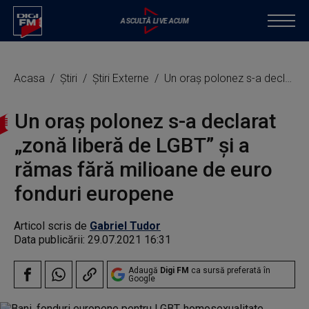
Acasa
Știri
Știri Externe
Un oraș polonez s-a declarat „zonă liberă de LGBT” și a rămas fără milioane de euro fonduri europene
Un oraș polonez s-a declarat
„zonă liberă de LGBT” și a
rămas fără milioane de euro
fonduri europene
Articol scris de
Gabriel Tudor
Data publicării:
29.07.2021 16:31
Adaugă
Digi FM
ca sursă preferată în
Google