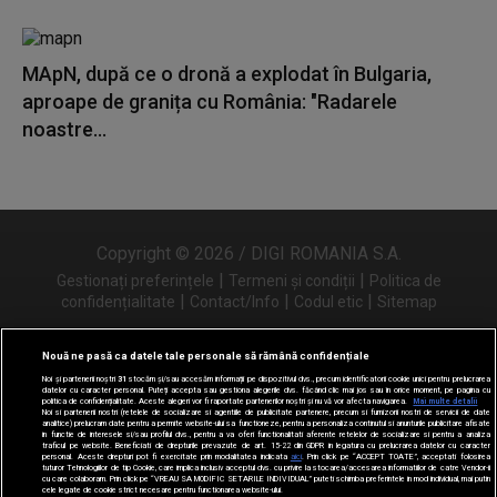
MApN, după ce o dronă a explodat în Bulgaria,
aproape de granița cu România: "Radarele
noastre...
Copyright © 2026 / DIGI ROMANIA S.A.
|
|
Gestionați preferințele
Termeni și condiții
Politica de
|
|
|
confidențialitate
Contact/Info
Codul etic
Sitemap
Nouă ne pasă ca datele tale personale să rămână confidențiale
Noi și partenerii noștri
31
stocăm și/sau accesăm informații pe dispozitivul dvs., precum identificatorii cookie unici pentru prelucrarea
Urmărește-ne și pe
datelor cu caracter personal. Puteți accepta sau gestiona alegerile dvs. făcând clic mai jos sau în orice moment, pe pagina cu
politica de confidențialitate. Aceste alegeri vor fi raportate partenerilor noștri și nu vă vor afecta navigarea.
Mai multe detalii
Noi si partenerii nostri (retelele de socializare si agentiile de publicitate partenere, precum si furnizorii nostri de servicii de date
analitice) prelucram date pentru a permite website-ului sa functioneze, pentru a personaliza continutul si anunturile publicitare afisate
in functie de interesele si/sau profilul dvs., pentru a va oferi functionalitati aferente retelelor de socializare si pentru a analiza
traficul pe website. Beneficiati de drepturile prevazute de art. 15-22 din GDPR in legatura cu prelucrarea datelor cu caracter
personal. Aceste drepturi pot fi exercitate prin modalitatea indicata
aici
. Prin click pe “ACCEPT TOATE”, acceptati folosirea
tuturor Tehnologiilor de tip Cookie, care implica inclusiv acceptul dvs. cu privire la stocarea/accesarea informatiilor de catre Vendor-ii
cu care colaboram. Prin click pe “VREAU SA MODIFIC SETARILE INDIVIDUAL” puteti schimba preferintele in mod individual, mai putin
cele legate de cookie strict necesare pentru functionarea website-ului.