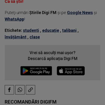
Ca să știi!
Puteţi urmări
Știrile Digi FM
şi pe
Google News
şi
WhatsApp
!
Etichete:
studenti
,
educație
,
talibani
,
învățământ
,
clase
Vrei să asculți mai ușor?
Descarcă aplicația Digi FM
RECOMANDĂRI DIGIFM