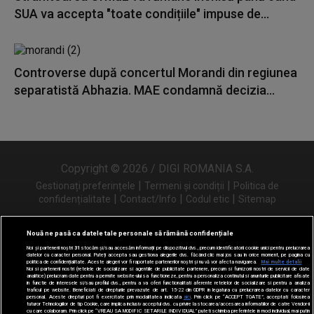
SUA va accepta "toate condițiile" impuse de...
Controverse după concertul Morandi din regiunea
separatistă Abhazia. MAE condamnă decizia...
Copyright © 2026 / DIGI ROMANIA S.A.
|
|
Gestionați preferințele
Termeni și condiții
Politica de
|
|
|
confidențialitate
Contact/Info
Codul etic
Sitemap
Nouă ne pasă ca datele tale personale să rămână confidențiale
Noi și partenerii noștri
31
stocăm și/sau accesăm informații pe dispozitivul dvs., precum identificatorii cookie unici pentru prelucrarea
Urmărește-ne și pe
datelor cu caracter personal. Puteți accepta sau gestiona alegerile dvs. făcând clic mai jos sau în orice moment, pe pagina cu
politica de confidențialitate. Aceste alegeri vor fi raportate partenerilor noștri și nu vă vor afecta navigarea.
Mai multe detalii
Noi si partenerii nostri (retelele de socializare si agentiile de publicitate partenere, precum si furnizorii nostri de servicii de date
analitice) prelucram date pentru a permite website-ului sa functioneze, pentru a personaliza continutul si anunturile publicitare afisate
in functie de interesele si/sau profilul dvs., pentru a va oferi functionalitati aferente retelelor de socializare si pentru a analiza
traficul pe website. Beneficiati de drepturile prevazute de art. 15-22 din GDPR in legatura cu prelucrarea datelor cu caracter
personal. Aceste drepturi pot fi exercitate prin modalitatea indicata
aici
. Prin click pe “ACCEPT TOATE”, acceptati folosirea
tuturor Tehnologiilor de tip Cookie, care implica inclusiv acceptul dvs. cu privire la stocarea/accesarea informatiilor de catre Vendor-ii
cu care colaboram. Prin click pe “VREAU SA MODIFIC SETARILE INDIVIDUAL” puteti schimba preferintele in mod individual, mai putin