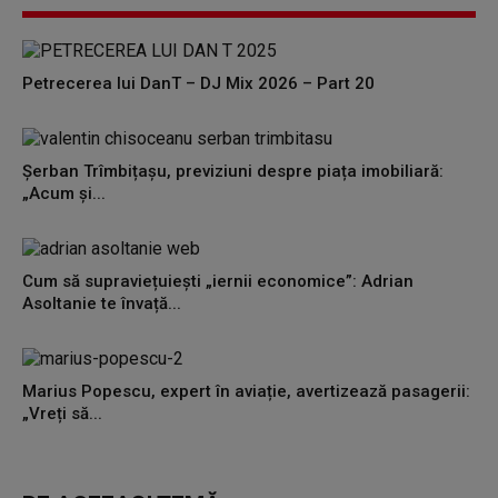
Petrecerea lui DanT – DJ Mix 2026 – Part 20
Șerban Trîmbițașu, previziuni despre piața imobiliară:
„Acum și...
Cum să supraviețuiești „iernii economice”: Adrian
Asoltanie te învață...
Marius Popescu, expert în aviație, avertizează pasagerii:
„Vreți să...