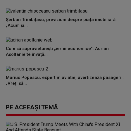
Șerban Trîmbițașu, previziuni despre piața imobiliară:
„Acum și...
Cum să supraviețuiești „iernii economice”: Adrian
Asoltanie te învață...
Marius Popescu, expert în aviație, avertizează pasagerii:
„Vreți să...
PE ACEEAȘI TEMĂ