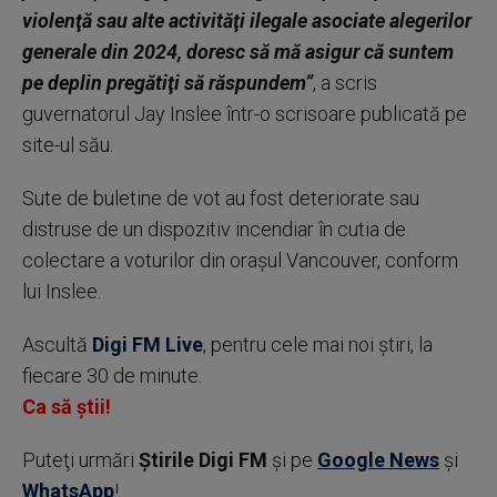
violenţă sau alte activităţi ilegale asociate alegerilor
generale din 2024, doresc să mă asigur că suntem
pe deplin pregătiţi să răspundem”
, a scris
guvernatorul Jay Inslee într-o scrisoare publicată pe
site-ul său.
Sute de buletine de vot au fost deteriorate sau
distruse de un dispozitiv incendiar în cutia de
colectare a voturilor din oraşul Vancouver, conform
lui Inslee.
Ascultă
Digi FM Live
, pentru cele mai noi știri, la
fiecare 30 de minute.
Ca să știi!
Puteţi urmări
Știrile Digi FM
şi pe
Google News
şi
WhatsApp
!