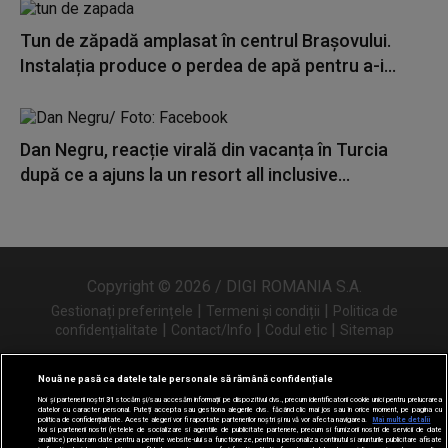
Tun de zăpadă amplasat în centrul Brașovului.
Instalația produce o perdea de apă pentru a-i...
Dan Negru, reacție virală din vacanța în Turcia
după ce a ajuns la un resort all inclusive...
Copyright © 2026 / DIGI ROMANIA S.A.
|
|
Gestionați preferințele
Termeni și condiții
Politica de
|
|
|
confidențialitate
Contact/Info
Codul etic
Sitemap
Nouă ne pasă ca datele tale personale să rămână confidențiale
Noi și partenerii noștri
31
stocăm și/sau accesăm informații pe dispozitivul dvs., precum identificatorii cookie unici pentru prelucrarea
Urmărește-ne și pe
datelor cu caracter personal. Puteți accepta sau gestiona alegerile dvs. făcând clic mai jos sau în orice moment, pe pagina cu
politica de confidențialitate. Aceste alegeri vor fi raportate partenerilor noștri și nu vă vor afecta navigarea.
Mai multe detalii
Noi si partenerii nostri (retelele de socializare si agentiile de publicitate partenere, precum si furnizorii nostri de servicii de date
analitice) prelucram date pentru a permite website-ului sa functioneze, pentru a personaliza continutul si anunturile publicitare afisate