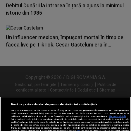
Debitul Dunării la intrarea în țară a ajuns la minimul
istoric din 1985
Un influencer mexican, împușcat mortal în timp ce
făcea live pe TikTok. Cesar Gastelum era în...
Copyright © 2026 / DIGI ROMANIA S.A.
|
|
Gestionați preferințele
Termeni și condiții
Politica de
|
|
|
confidențialitate
Contact/Info
Codul etic
Sitemap
Nouă ne pasă ca datele tale personale să rămână confidențiale
Noi și partenerii noștri
31
stocăm și/sau accesăm informații pe dispozitivul dvs., precum identificatorii cookie unici pentru prelucrarea
Urmărește-ne și pe
datelor cu caracter personal. Puteți accepta sau gestiona alegerile dvs. făcând clic mai jos sau în orice moment, pe pagina cu
politica de confidențialitate. Aceste alegeri vor fi raportate partenerilor noștri și nu vă vor afecta navigarea.
Mai multe detalii
Noi si partenerii nostri (retelele de socializare si agentiile de publicitate partenere, precum si furnizorii nostri de servicii de date
analitice) prelucram date pentru a permite website-ului sa functioneze, pentru a personaliza continutul si anunturile publicitare afisate
in functie de interesele si/sau profilul dvs., pentru a va oferi functionalitati aferente retelelor de socializare si pentru a analiza
traficul pe website. Beneficiati de drepturile prevazute de art. 15-22 din GDPR in legatura cu prelucrarea datelor cu caracter
personal. Aceste drepturi pot fi exercitate prin modalitatea indicata
aici
. Prin click pe “ACCEPT TOATE”, acceptati folosirea