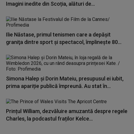
Imagini inedite din Scoția, alături de...
Ilie Năstase, primul tenismen care a depăşit
graniţa dintre sport şi spectacol, împlineşte 80...
Simona Halep și Dorin Mateiu, presupusul ei iubit,
prima apariție publică împreună. Au stat în...
Prințul William, dezvăluire amuzantă despre regele
Charles, la podcastul fraților Kelce...