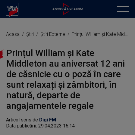
Acasa
Știri
Știri Externe
Prințul William și Kate Middleton au aniversat 12 ani de căsnicie cu o poză în care sunt relaxați și zâmbitori, în natură, departe de angajamentele regale
Prințul William și Kate
Middleton au aniversat 12 ani
de căsnicie cu o poză în care
sunt relaxați și zâmbitori, în
natură, departe de
angajamentele regale
Articol scris de
Digi FM
Data publicării:
29.04.2023 16:14