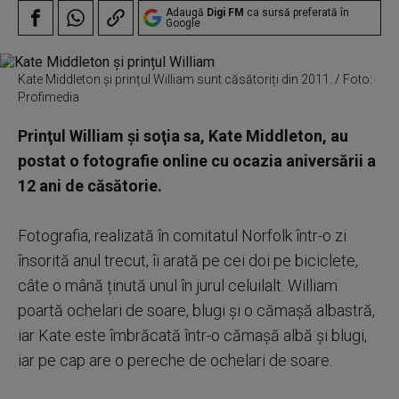
Adaugă
Digi FM
ca sursă preferată în
Google
Kate Middleton și prințul William sunt căsătoriți din 2011. / Foto:
Profimedia
Prinţul William şi soţia sa, Kate Middleton, au
postat o fotografie online cu ocazia aniversării a
12 ani de căsătorie.
Fotografia, realizată în comitatul Norfolk într-o zi
însorită anul trecut, îi arată pe cei doi pe biciclete,
câte o mână ținută unul în jurul celuilalt. William
poartă ochelari de soare, blugi şi o cămaşă albastră,
iar Kate este îmbrăcată într-o cămaşă albă şi blugi,
iar pe cap are o pereche de ochelari de soare.