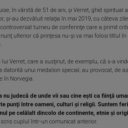
se, în vârstă de 51 de ani, şi Verret, ghid spiritual a
lor, şi-au dezvăluit relaţia în mai 2019, cu câteva zil
controversat turneu de conferinţe care a primit criti
nunţ ulterior că prinţesa nu-şi va mai folosi titlul în
.
e lui Verret, care a susţinut, de exemplu, că s-a vin
s datorită unui medalion special, au provocat, de 
e în Norvegia.
 nu judecă de unde vii sau cine eşti ca fiinţă uma
e punţi între oameni, culturi şi religii. Suntem feri
ul pe celălalt dincolo de continente, etnie şi origi
a scris cuplul într-un comunicat anterior.