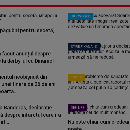
DIGI WORLD
păgubiri pentru secetă,
STIRILE KANAL D
a făcut anunțul despre
e la derby-ul cu Dinamo!
entul neobișnuit din
PROFM
unei tinere de 26 de ani.
oartă...
o Banderas, declarație
DIGI LIFE
ă despre infarctul care i-a
Nu este chiar cum credeam
t...
poate...