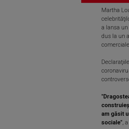
Martha Loui
celebrităţi
a lansa un 
dus la un a
comerciale
Declaraţiil
coronaviru
controvers
"Dragostea
construieşt
am găsit un
sociale"
, 