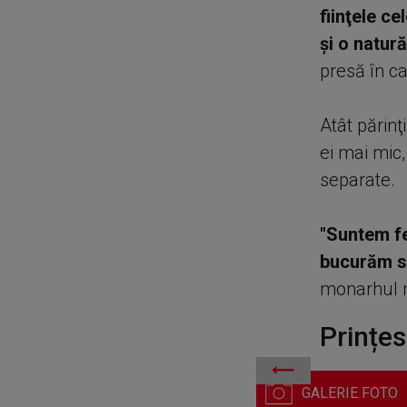
fiinţele c
şi o natur
presă în ca
Atât părinţ
ei mai mic,
separate.
"Suntem fe
bucurăm să
monarhul 
Prințes
Prințesa Martha Louise a N