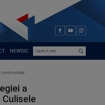
CT
NEWSIC
or controversate
egiei a
 Culisele