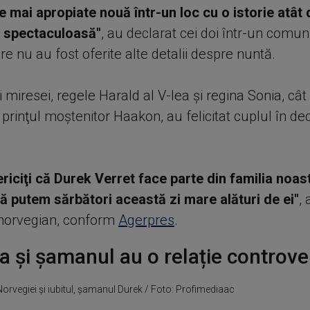
ele mai apropiate nouă într-un loc cu o istorie atât
ă spectaculoasă"
, au declarat cei doi într-un comun
re nu au fost oferite alte detalii despre nuntă.
ii miresei, regele Harald al V-lea şi regina Sonia, cât 
 prinţul moştenitor Haakon, au felicitat cuplul în dec
riciţi că Durek Verret face parte din familia noast
 putem sărbători această zi mare alături de ei"
, 
norvegian, conform
Agerpres
.
a și șamanul au o relație controve
orvegiei și iubitul, șamanul Durek / Foto: Profimediaac