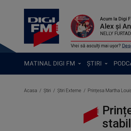
Acum la Digi 
Alex și A
NELLY FURTADO 
Vrei să asculți mai ușor?
Desc
MATINAL DIGI FM
ȘTIRI
PODC
Acasa
Știri
Știri Externe
Prințesa Martha Louise
Prinț
stabi