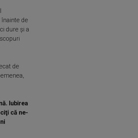
l
e înainte de
ci dure şi a
 scopuri
decat de
asemenea,
nă. Iubirea
ciţi că ne-
ni