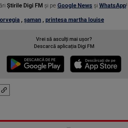
ări
Știrile Digi FM
şi pe
Google News
şi
WhatsApp
!
orvegia
,
șaman
,
printesa martha louise
Vrei să asculți mai ușor?
Descarcă aplicația Digi FM