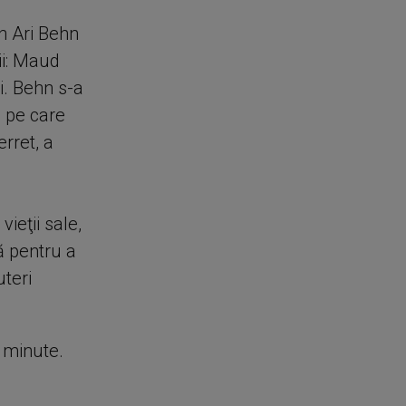
an Ari Behn
ii: Maud
i. Behn s-a
e pe care
rret, a
ieţii sale,
ă pentru a
uteri
e minute.