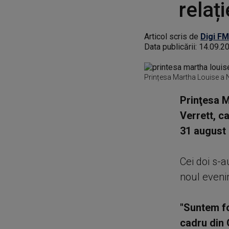
relaț
Articol scris de
Digi FM
Data publicării:
14.09.2
Prințesa Martha Louise a N
Prinţesa M
Verrett, ca
31 august 
Cei doi s-a
noul evenim
"Suntem fo
cadru din