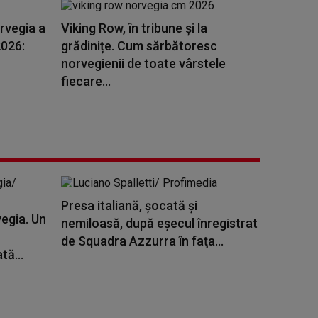
rvegia a
Viking Row, în tribune și la
2026:
grădinițe. Cum sărbătoresc
norvegienii de toate vârstele
fiecare...
Presa italiană, şocată şi
egia. Un
nemiloasă, după eşecul înregistrat
de Squadra Azzurra în faţa...
tă...