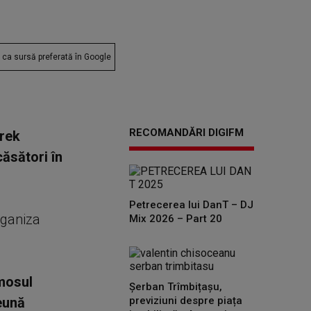
ca sursă preferată în Google
RECOMANDĂRI DIGIFM
urek
căsători în
Petrecerea lui DanT – DJ
organiza
Mix 2026 – Part 20
umosul
Șerban Trîmbițașu,
eună
previziuni despre piața