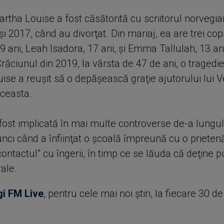
rtha Louise a fost căsătorită cu scriitorul norvegi
şi 2017, când au divorţat. Din mariaj, ea are trei cop
9 ani, Leah Isadora, 17 ani, şi Emma Tallulah, 13 an
Crăciunul din 2019, la vârsta de 47 de ani, o tragedi
se a reuşit să o depăşească graţie ajutorului lui Ve
aceasta.
fost implicată în mai multe controverse de-a lungul v
unci când a înfiinţat o şcoală împreună cu o prieten
ntactul" cu îngerii, în timp ce se lăuda că deţine p
ale.
gi FM Live
, pentru cele mai noi știri, la fiecare 30 d