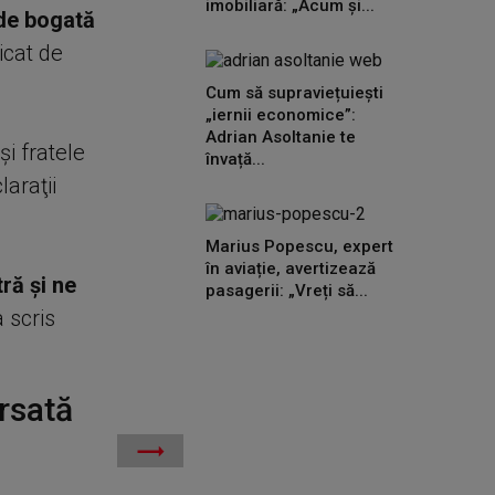
imobiliară: „Acum și...
 de bogată
icat de
Cum să supraviețuiești
„iernii economice”:
Adrian Asoltanie te
şi fratele
învață...
laraţii
Marius Popescu, expert
în aviație, avertizează
ră şi ne
pasagerii: „Vreți să...
a scris
rsată