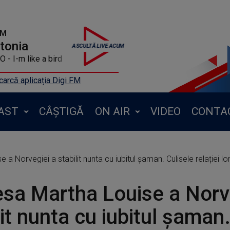
FM
ntonia
- I-m like a bird
arcă aplicația Digi FM
AST
CÂȘTIGĂ
ON AIR
VIDEO
CONTA
 a Norvegiei a stabilit nunta cu iubitul șaman. Culisele relației l
esa Martha Louise a Norv
lit nunta cu iubitul șaman.