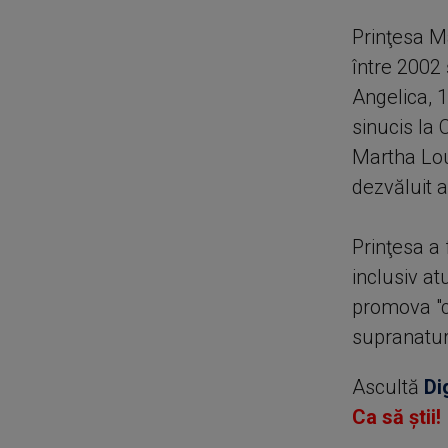
Prinţesa Ma
între 2002 
Angelica, 1
sinucis la 
Martha Loui
dezvăluit 
Prinţesa a 
inclusiv at
promova "co
supranatur
Ascultă
Di
Ca să știi!