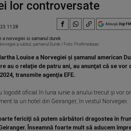
iei lor controversate
Adaugă
Digi FM
023 11:28
orvegiei și iubitul, șamanul Durek / Foto: Profimediaac
artha Louise a Norvegiei şi şamanul american D
re au o relaţie de patru ani, au anunţat că se vor 
2024, transmite agenţia EFE.
u logodit oficial în luna iunie a anului trecut şi vor 
ent la un hotel din Geiranger, în vestul Norvegiei.
arte fericiţi să putem sărbători dragostea în fr
 Geiranger. Înseamnă foarte mult să aducem împr