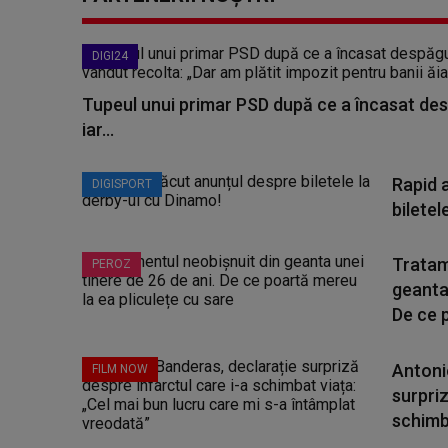
DIGI24
Tupeul unui primar PSD după ce a încasat des
iar...
Rapid 
DIGISPORT
biletel
Tratam
PEROZ
geanta 
De ce p
Antoni
FILM NOW
surpriz
schimba