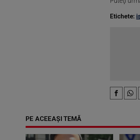
Puteţi urm
Etichete:
i
PE ACEEAȘI TEMĂ