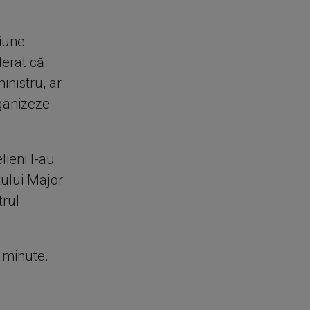
ziune
derat că
nistru, ar
rganizeze
lieni l-au
tului Major
trul
e minute.