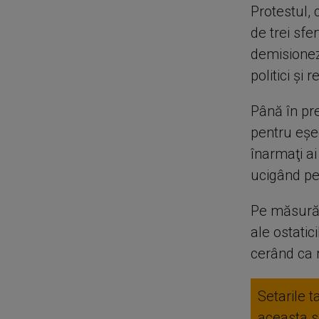
Protestul, 
de trei sfe
demisioneze
politici şi
Până în pr
pentru eşe
înarmaţi ai
ucigând pes
Pe măsură c
ale ostatic
cerând ca 
Setarile t
aceasta se