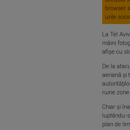
browser 
urile soc
La Tel Aviv
mâini fotogr
afişe cu sl
De la atac
aeriană şi 
autorităţil
ruine zone
Chiar şi în
luptându-s
plan de lim