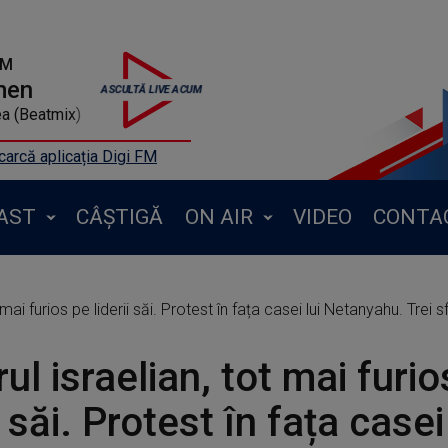
FM
men
a (Beatmix)
arcă aplicația Digi FM
AST
CÂȘTIGĂ
ON AIR
VIDEO
CONTA
mai furios pe liderii săi. Protest în fața casei lui Netanyahu. Trei s
ul israelian, tot mai furio
i săi. Protest în fața casei