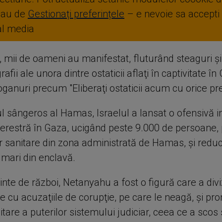
sau de
Gestionați preferințele
– e nevoie sa accepti
ial media
, mii de oameni au manifestat, fluturând steaguri şi
afii ale unora dintre ostaticii aflaţi în captivitate în
oganuri precum "Eliberaţi ostaticii acum cu orice pre
ul sângeros al Hamas, Israelul a lansat o ofensivă 
terestră în Gaza, ucigând peste 9.000 de persoane, p
or sanitare din zona administrată de Hamas, şi redu
 mari din enclavă.
ainte de război, Netanyahu a fost o figură care a divi
e cu acuzaţiile de corupţie, pe care le neagă, şi p
itare a puterilor sistemului judiciar, ceea ce a scos