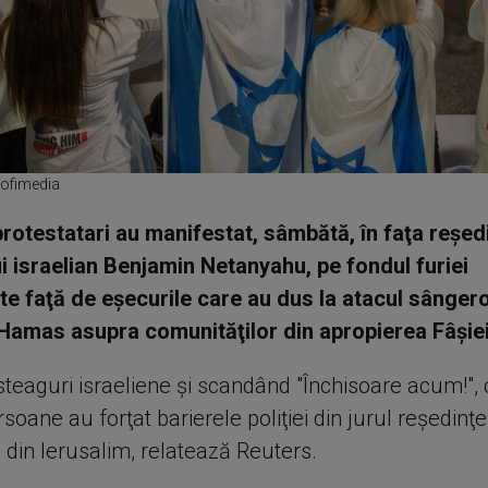
Profimedia
protestatari au manifestat, sâmbătă, în faţa reşed
i israelian Benjamin Netanyahu, pe fondul furiei
te faţă de eşecurile care au dus la atacul sânger
 Hamas asupra comunităţilor din apropierea Fâşie
steaguri israeliene şi scandând "Închisoare acum!",
soane au forţat barierele poliţiei din jurul reşedinţei
din Ierusalim, relatează Reuters.