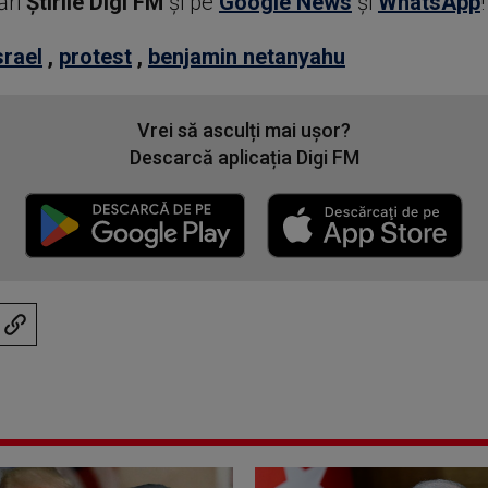
ări
Știrile Digi FM
şi pe
Google News
şi
WhatsApp
!
srael
,
protest
,
benjamin netanyahu
Vrei să asculți mai ușor?
Descarcă aplicația Digi FM