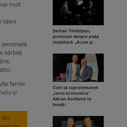
 mai mult
liderii
Șerban Trîmbițașu,
previziuni despre piața
imobiliară: „Acum și...
a personală
e bărbaţi
brie,
tici.
lte familii
Cum să supraviețuiești
nului şi
„iernii economice”:
Adrian Asoltanie te
învață...
 din
rect din