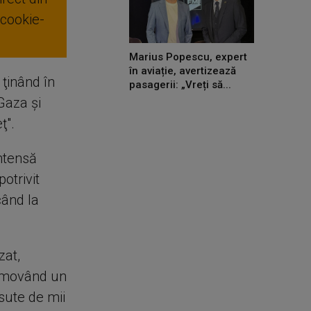
 cookie-
Marius Popescu, expert
în aviație, avertizează
 ţinând în
pasagerii: „Vreți să...
 Gaza şi
ţ".
intensă
otrivit
când la
zat,
romovând un
 sute de mii