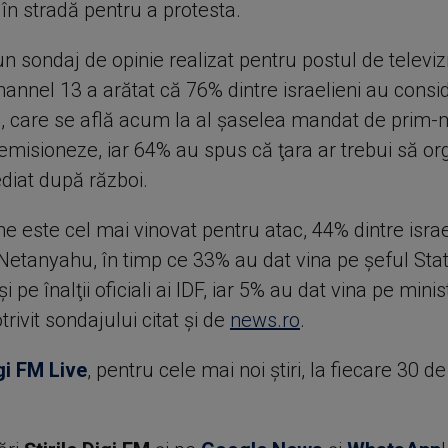
în stradă pentru a protesta.
n sondaj de opinie realizat pentru postul de televi
hannel 13 a arătat că 76% dintre israelieni au consi
 care se află acum la al şaselea mandat de prim-mi
demisioneze, iar 64% au spus că ţara ar trebui să o
diat după război.
ine este cel mai vinovat pentru atac, 44% dintre israe
Netanyahu, în timp ce 33% au dat vina pe şeful Sta
i pe înalţii oficiali ai IDF, iar 5% au dat vina pe minis
trivit sondajului citat și de
news.ro
.
gi FM Live
, pentru cele mai noi știri, la fiecare 30 d