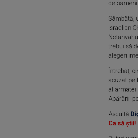
de oameni 
Sâmbătă, u
israelian C
Netanyahu,
trebui să 
alegeri ime
Întrebaţi c
acuzat pe 
al armatei ş
Apărării, po
Ascultă
Di
Ca să știi!