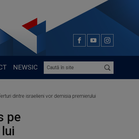
CT
NEWSIC
ferturi dintre israelieni vor demisia premierului
s pe
 lui