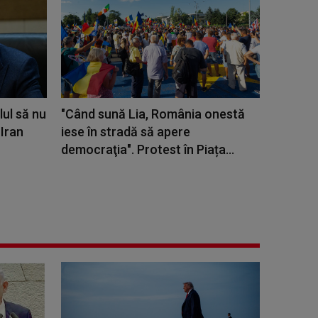
ul să nu
"Când sună Lia, România onestă
Iran
iese în stradă să apere
democraţia". Protest în Piața...