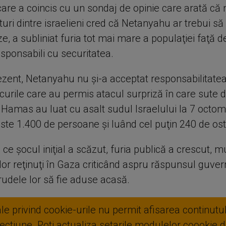
care a coincis cu un sondaj de opinie care arată că
rturi dintre israelieni cred că Netanyahu ar trebui să
, a subliniat furia tot mai mare a populaţiei faţă de 
 responsabili cu securitatea.
ezent, Netanyahu nu şi-a acceptat responsabilitate
curile care au permis atacul surpriză în care sute d
 Hamas au luat cu asalt sudul Israelului la 7 octom
te 1.400 de persoane şi luând cel puţin 240 de osta
e şocul iniţial a scăzut, furia publică a crescut, mu
ilor reţinuţi în Gaza criticând aspru răspunsul guver
rudele lor să fie aduse acasă.
ale privind cookie-urile nu permit afisarea continutul
ctiune. Poti actualiza setarile modulelor coookie di