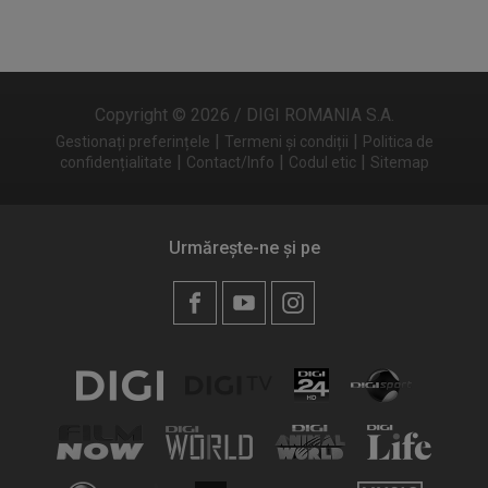
Copyright © 2026 / DIGI ROMANIA S.A.
|
|
Gestionați preferințele
Termeni și condiții
Politica de
|
|
|
confidențialitate
Contact/Info
Codul etic
Sitemap
Urmărește-ne și pe