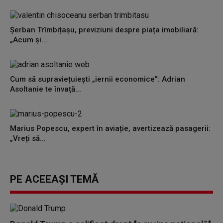
Șerban Trîmbițașu, previziuni despre piața imobiliară:
„Acum și...
Cum să supraviețuiești „iernii economice”: Adrian
Asoltanie te învață...
Marius Popescu, expert în aviație, avertizează pasagerii:
„Vreți să...
PE ACEEAȘI TEMĂ