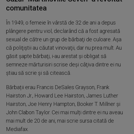
comunitatea
În 1949, o femeie în vârstă de 32 de ani a depus
plângere pentru viol, declarând că a fost agresată
sexual de către un grup de bărbaţi de culoare. Aşa
că poliţiştii au căutat vinovaţii, dar nu prea mult. Au
găsit şapte bărbaţi, i-au arestat şi obligat să
semneze mărturisiri scrise deşi câţiva dintre ei nu
ştiau să scrie şi să citească.
Bărbații erau Francis DeSales Grayson, Frank
Hairston Jr., Howard Lee Hairston, James Luther
Hairston, Joe Henry Hampton, Booker T. Millner și
John Clabon Taylor. Cei mai mulți dintre ei nu aveau
mai mult de 20 de ani, mai scrie sursa citată de
Mediafax.