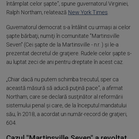
întâmplat celor şapte”, spune guvernatorul Virginiei,
Ralph Northam, relatează
New York Times
.
Guvernatorul democrat s-a întâlnit cu urmaşi ai celor
șapte bărbaţi, numiţi în comunitate "Martinsville
Seven" (Cei şapte de la Martinsville - n.r. ) şi le-a
prezentat decretul de graţiere. Rudele celor şapte s-
au luptat zeci de ani pentru dreptate în acest caz.
„Chiar dacă nu putem schimba trecutul, sper ca
această măsură să aducă puţină pace”, a afirmat
Northam, care se declară susţinător al reformării
sistemului penal şi care, de la începutul mandatului
său, în 2018, a acordat un număr-record de graţieri,
604.
Cazul "Martinsville Seven" a revoltat