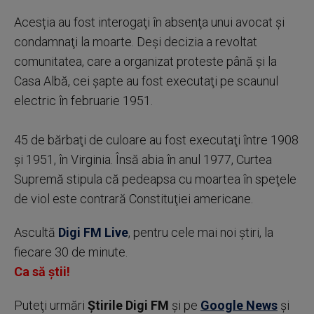
Acesția au fost interogaţi în absenţa unui avocat şi
condamnaţi la moarte. Deşi decizia a revoltat
comunitatea, care a organizat proteste până şi la
Casa Albă, cei şapte au fost executaţi pe scaunul
electric în februarie 1951.
45 de bărbaţi de culoare au fost executaţi între 1908
şi 1951, în Virginia. Însă abia în anul 1977, Curtea
Supremă stipula că pedeapsa cu moartea în speţele
de viol este contrară Constituţiei americane.
Ascultă
Digi FM Live
, pentru cele mai noi știri, la
fiecare 30 de minute.
Ca să știi!
Puteţi urmări
Știrile Digi FM
şi pe
Google News
şi