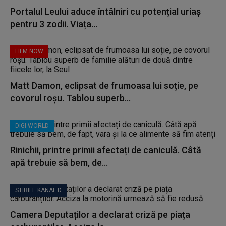
Portalul Leului aduce întâlniri cu potențial uriaș
pentru 3 zodii. Viața...
FILM NOW
Matt Damon, eclipsat de frumoasa lui soție, pe
covorul roșu. Tablou superb...
DIGI WORLD
Rinichii, printre primii afectați de caniculă. Câtă
apă trebuie să bem, de...
STIRILE KANAL D
Camera Deputaților a declarat criză pe piața