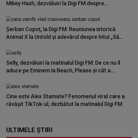
Mikey Hash, dezvăluiri la Digi FM despre...
Șerban Copoț, la Digi FM: Reuniunea istorică
Animal X la Untold și adevărul despre hitul „Să...
Selly, dezvăluiri la matinalul Digi FM: De ce nu îl
aduce pe Eminem la Beach, Please și cât a...
Cine este Alex Stamate? Fenomenul viral care a
răvășit TikTok-ul, dezbătut la matinalul Digi FM
ULTIMELE ȘTIRI