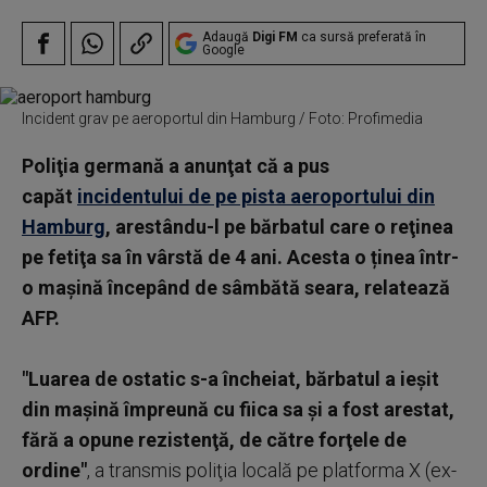
Adaugă
Digi FM
ca sursă preferată în
Google
Incident grav pe aeroportul din Hamburg / Foto: Profimedia
Poliţia germană a anunţat că a pus
capăt
incidentului de pe pista aeroportului din
Hamburg
, arestându-l pe bărbatul care o reţinea
pe fetiţa sa în vârstă de 4 ani. Acesta o ținea într-
o maşină începând de sâmbătă seara, relatează
AFP.
"Luarea de ostatic s-a încheiat, bărbatul a ieşit
din maşină împreună cu fiica sa şi a fost arestat,
fără a opune rezistenţă, de către forţele de
ordine"
, a transmis poliţia locală pe platforma X (ex-