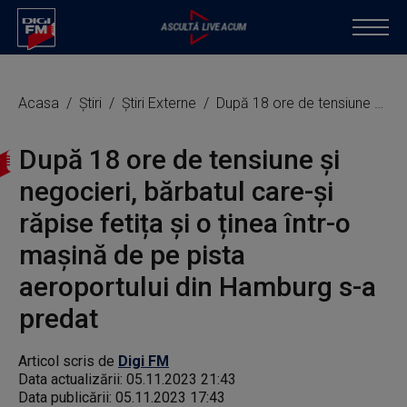
Acasa
Știri
Știri Externe
După 18 ore de tensiune și negocieri, bărbatul care-și răpise fetița și o ținea într-o mașină de pe pista aeroportului din Hamburg s-a predat
După 18 ore de tensiune și
negocieri, bărbatul care-și
răpise fetița și o ținea într-o
mașină de pe pista
aeroportului din Hamburg s-a
predat
Articol scris de
Digi FM
Data actualizării:
05.11.2023 21:43
Data publicării:
05.11.2023 17:43