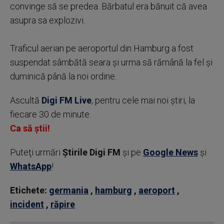
convinge să se predea. Bărbatul era bănuit că avea
asupra sa explozivi.
Traficul aerian pe aeroportul din Hamburg a fost
suspendat sâmbătă seara şi urma să rămână la fel şi
duminică până la noi ordine.
Ascultă
Digi FM Live
, pentru cele mai noi știri, la
fiecare 30 de minute.
Ca să știi!
Puteţi urmări
Știrile Digi FM
şi pe
Google News
şi
WhatsApp
!
Etichete:
germania
,
hamburg
,
aeroport
,
incident
,
răpire