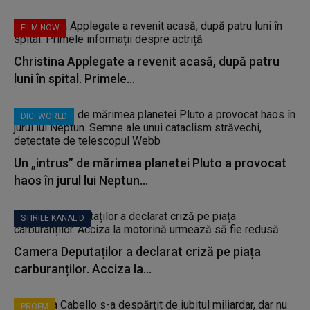
FILM NOW
Christina Applegate a revenit acasă, după patru
luni în spital. Primele...
DIGI WORLD
Un „intrus” de mărimea planetei Pluto a provocat
haos în jurul lui Neptun...
STIRILE KANAL D
Camera Deputaților a declarat criză pe piața
carburanților. Acciza la...
PROFM