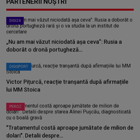
PARTENERII NOȘTRI
DIGI24
„Nu am mai văzut niciodată așa ceva”: Rusia a
doborât o dronă portugheză...
DIGISPORT
Victor Pițurcă, reacție tranșantă după afirmațiile
lui MM Stoica
PEROZ
"Tratamentul costă aproape jumătate de milion de
dolari". Detalii despre...