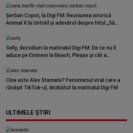
Șerban Copoț, la Digi FM: Reuniunea istorică
Animal X la Untold și adevărul despre hitul „Să...
Selly, dezvăluiri la matinalul Digi FM: De ce nu îl
aduce pe Eminem la Beach, Please și cât a...
Cine este Alex Stamate? Fenomenul viral care a
răvășit TikTok-ul, dezbătut la matinalul Digi FM
ULTIMELE ȘTIRI