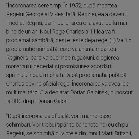
"Încoronarea cere timp. În 1952, după moartea
Regelui George al VI-lea, tatăl Reginei, ea a devenit
imediat Regină, dar încoronarea ei a avut loc la mai
bine de un an. Noul Rege Charles al III-lea va fi
proclamat sâmbătă, deși el este deja rege. (...) Va fi o
proclamație sâmbătă, care va anunța moartea
Reginei și care va cuprinde rugăciuni, elogierea
monarhului decedat și promisiunea acordării
sprijinului noului monarh. După proclamația publică
Charles devine oficial rege. Încoronarea va avea loc
mult mai târziu", a declarat Dorian Galbinski, cunoscut
la BBC drept Dorian Galor.
"După încoronarea oficială, vor fi numeroase
schimbări. Vor trebui tipărite bancnote noi cu chipul
Regelui, se schimbă cuvintele din imnul Marii Britanii,