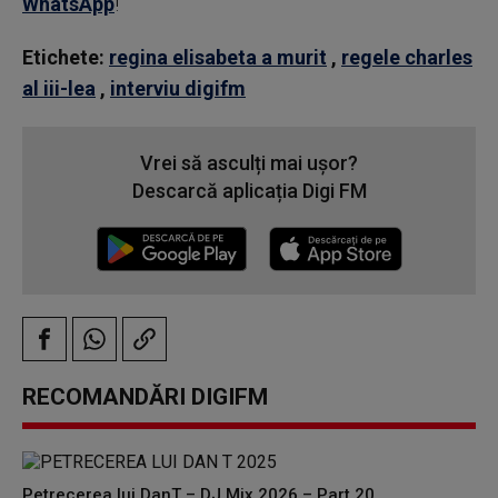
WhatsApp
!
Etichete:
regina elisabeta a murit
,
regele charles
al iii-lea
,
interviu digifm
Vrei să asculți mai ușor?
Descarcă aplicația Digi FM
RECOMANDĂRI DIGIFM
Petrecerea lui DanT – DJ Mix 2026 – Part 20