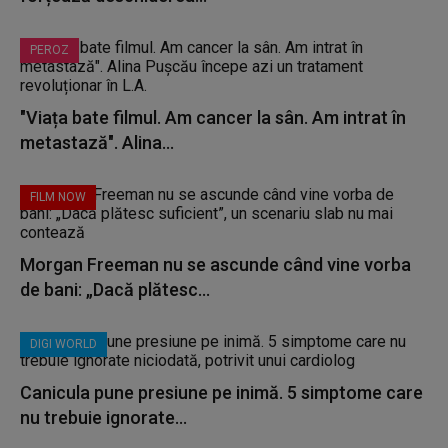
PEROZ
"Viața bate filmul. Am cancer la sân. Am intrat în
metastază". Alina...
FILM NOW
Morgan Freeman nu se ascunde când vine vorba
de bani: „Dacă plătesc...
DIGI WORLD
Canicula pune presiune pe inimă. 5 simptome care
nu trebuie ignorate...