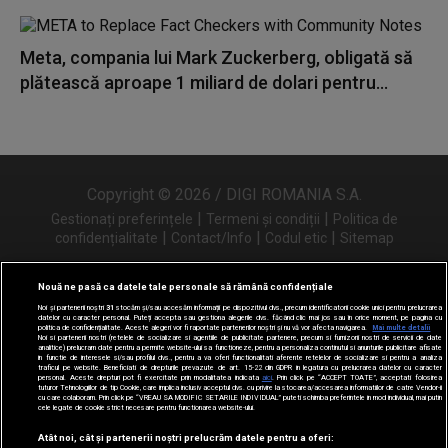
Meta, compania lui Mark Zuckerberg, obligată să
plătească aproape 1 miliard de dolari pentru...
Copyright © 2026 / DIGI ROMANIA S.A.
|
|
Gestionați preferințele
Termeni și condiții
Politica de
|
|
|
confidențialitate
Contact/Info
Codul etic
Sitemap
Nouă ne pasă ca datele tale personale să rămână confidențiale
Noi și partenerii noștri
31
stocăm și/sau accesăm informații pe dispozitivul dvs., precum identificatorii cookie unici pentru prelucrarea
Urmărește-ne și pe
datelor cu caracter personal. Puteți accepta sau gestiona alegerile dvs. făcând clic mai jos sau în orice moment, pe pagina cu
politica de confidențialitate. Aceste alegeri vor fi raportate partenerilor noștri și nu vă vor afecta navigarea.
Mai multe detalii
Noi si partenerii nostri (retelele de socializare si agentiile de publicitate partenere, precum si furnizorii nostri de servicii de date
analitice) prelucram date pentru a permite website-ului sa functioneze, pentru a personaliza continutul si anunturile publicitare afisate
in functie de interesele si/sau profilul dvs., pentru a va oferi functionalitati aferente retelelor de socializare si pentru a analiza
traficul pe website. Beneficiati de drepturile prevazute de art. 15-22 din GDPR in legatura cu prelucrarea datelor cu caracter
personal. Aceste drepturi pot fi exercitate prin modalitatea indicata
aici
. Prin click pe “ACCEPT TOATE”, acceptati folosirea
tuturor Tehnologiilor de tip Cookie, care implica inclusiv acceptul dvs. cu privire la stocarea/accesarea informatiilor de catre Vendor-ii
cu care colaboram. Prin click pe “VREAU SA MODIFIC SETARILE INDIVIDUAL” puteti schimba preferintele in mod individual, mai putin
cele legate de cookie strict necesare pentru functionarea website-ului.
Atât noi, cât și partenerii noștri prelucrăm datele pentru a oferi: