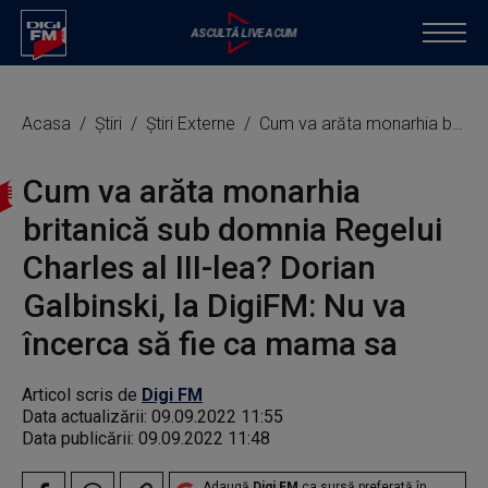
Acasa
Știri
Știri Externe
Cum va arăta monarhia britanică sub domnia Regelui Charles al III-lea? Dorian Galbinski, la DigiFM: Nu va încerca să fie ca mama sa
Cum va arăta monarhia
britanică sub domnia Regelui
Charles al III-lea? Dorian
Galbinski, la DigiFM: Nu va
încerca să fie ca mama sa
Articol scris de
Digi FM
Data actualizării:
09.09.2022 11:55
Data publicării:
09.09.2022 11:48
Adaugă
Digi FM
ca sursă preferată în