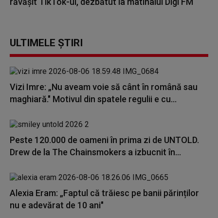
răvășit TikTok-ul, dezbătut la matinalul Digi FM
ULTIMELE ȘTIRI
Vizi Imre: „Nu aveam voie să cânt în română sau
maghiară." Motivul din spatele regulii e cu...
Peste 120.000 de oameni în prima zi de UNTOLD.
Drew de la The Chainsmokers a izbucnit în...
Alexia Eram: „Faptul că trăiesc pe banii părinților
nu e adevărat de 10 ani"