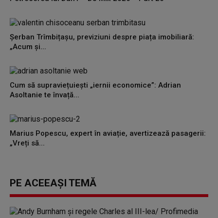
Șerban Trîmbițașu, previziuni despre piața imobiliară:
„Acum și...
Cum să supraviețuiești „iernii economice”: Adrian
Asoltanie te învață...
Marius Popescu, expert în aviație, avertizează pasagerii:
„Vreți să...
PE ACEEAȘI TEMĂ