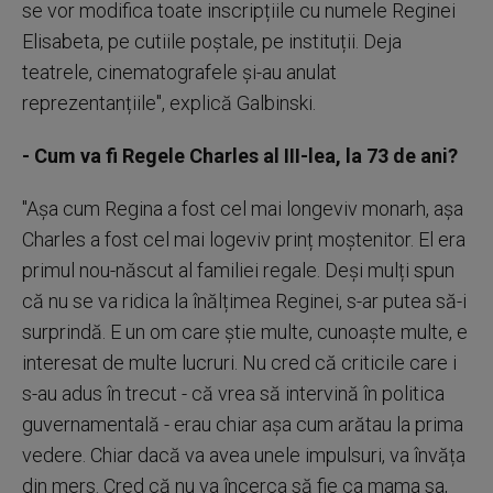
se vor modifica toate inscripțiile cu numele Reginei
Elisabeta, pe cutiile poștale, pe instituții. Deja
teatrele, cinematografele și-au anulat
reprezentanțiile", explică Galbinski.
- Cum va fi Regele Charles al III-lea, la 73 de ani?
"Așa cum Regina a fost cel mai longeviv monarh, așa
Charles a fost cel mai logeviv prinț moștenitor. El era
primul nou-născut al familiei regale. Deși mulți spun
că nu se va ridica la înălțimea Reginei, s-ar putea să-i
surprindă. E un om care știe multe, cunoaște multe, e
interesat de multe lucruri. Nu cred că criticile care i
s-au adus în trecut - că vrea să intervină în politica
guvernamentală - erau chiar așa cum arătau la prima
vedere. Chiar dacă va avea unele impulsuri, va învăța
din mers. Cred că nu va încerca să fie ca mama sa,