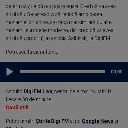
pentru că știe că n-o poate egala. Cred că va avea
stilul său. Se așteaptă să reducă amploarea
monarhiei britanice, s-o facă mai similară cu alte
moharnii europene moderne, dar cred că va avea
stilul său propriu", a conchis Galbinski, la DigiFM.
Poți asculta aici interviul:
00:00
Ascultă
Digi FM Live
, pentru cele mai noi știri, la
fiecare 30 de minute.
Ca să știi!
Puteţi urmări
Știrile Digi FM
şi pe
Google News
şi