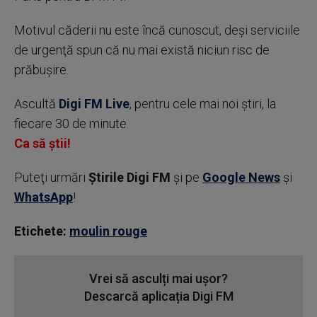
Motivul căderii nu este încă cunoscut, deşi serviciile
de urgenţă spun că nu mai există niciun risc de
prăbuşire.
Ascultă
Digi FM Live
, pentru cele mai noi știri, la
fiecare 30 de minute.
Ca să știi!
Puteţi urmări
Știrile Digi FM
şi pe
Google News
şi
WhatsApp
!
Etichete:
moulin rouge
Vrei să asculți mai ușor?
Descarcă aplicația Digi FM