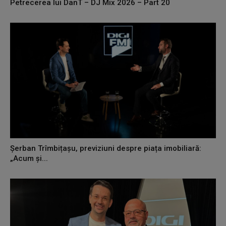
Petrecerea lui DanT – DJ Mix 2026 – Part 20
Șerban Trîmbițașu, previziuni despre piața imobiliară:
„Acum și...