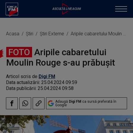
Acasa
Știri
Știri Externe
Aripile cabaretului Moulin Rouge s-au prăbuşit
FOTO
Aripile cabaretului
Moulin Rouge s-au prăbuşit
Articol scris de
Digi FM
Data actualizării:
25.04.2024 09:59
Data publicării:
25.04.2024 09:58
Adaugă
Digi FM
ca sursă preferată în
Google