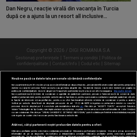
Dan Negru, reacție virală din vacanța în Turcia
după ce a ajuns la un resort all inclusive...
Copyright © 2026 / DIGI ROMANIA S.A.
|
|
Gestionați preferințele
Termeni și condiții
Politica de
|
|
|
confidențialitate
Contact/Info
Codul etic
Sitemap
Nouă ne pasă ca datele tale personale să rămână confidențiale
Noi și partenerii noștri
31
stocăm și/sau accesăm informații pe dispozitivul dvs., precum identificatorii cookie unici pentru prelucrarea
Urmărește-ne și pe
datelor cu caracter personal. Puteți accepta sau gestiona alegerile dvs. făcând clic mai jos sau în orice moment, pe pagina cu
politica de confidențialitate. Aceste alegeri vor fi raportate partenerilor noștri și nu vă vor afecta navigarea.
Mai multe detalii
Noi si partenerii nostri (retelele de socializare si agentiile de publicitate partenere, precum si furnizorii nostri de servicii de date
analitice) prelucram date pentru a permite website-ului sa functioneze, pentru a personaliza continutul si anunturile publicitare afisate
in functie de interesele si/sau profilul dvs., pentru a va oferi functionalitati aferente retelelor de socializare si pentru a analiza
traficul pe website. Beneficiati de drepturile prevazute de art. 15-22 din GDPR in legatura cu prelucrarea datelor cu caracter
personal. Aceste drepturi pot fi exercitate prin modalitatea indicata
aici
. Prin click pe “ACCEPT TOATE”, acceptati folosirea
tuturor Tehnologiilor de tip Cookie, care implica inclusiv acceptul dvs. cu privire la stocarea/accesarea informatiilor de catre Vendor-ii
cu care colaboram. Prin click pe “VREAU SA MODIFIC SETARILE INDIVIDUAL” puteti schimba preferintele in mod individual, mai putin
cele legate de cookie strict necesare pentru functionarea website-ului.
Atât noi, cât și partenerii noștri prelucrăm datele pentru a oferi:
Utilizarea profilurilor pentru selectarea conținutului personalizat. Măsurarea performanței reclamelor. Stocarea și/sau accesarea
informațiilor de pe un dispozitiv. Dezvoltarea și îmbunătățirea serviciilor. Utilizarea profilurilor pentru selectarea publicității
personalizate. Crearea profilurilor de conținut personalizat. Măsurarea performanței conținutului. Crearea profilurilor pentru publicitate