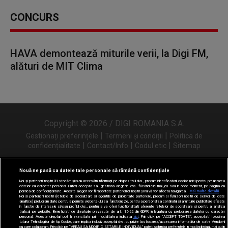
CONCURS
HAVA demontează miturile verii, la Digi FM,
alături de MIT Clima
Copyright © 2026 / DIGI ROMANIA S.A.
|
|
Gestionați preferințele
Termeni și condiții
Politica de
|
|
|
confidențialitate
Contact/Info
Codul etic
Sitemap
Nouă ne pasă ca datele tale personale să rămână confidențiale
Noi și partenerii noștri
31
stocăm și/sau accesăm informații pe dispozitivul dvs., precum identificatorii cookie unici pentru prelucrarea
Urmărește-ne și pe
datelor cu caracter personal. Puteți accepta sau gestiona alegerile dvs. făcând clic mai jos sau în orice moment, pe pagina cu
politica de confidențialitate. Aceste alegeri vor fi raportate partenerilor noștri și nu vă vor afecta navigarea.
Mai multe detalii
Noi si partenerii nostri (retelele de socializare si agentiile de publicitate partenere, precum si furnizorii nostri de servicii de date
analitice) prelucram date pentru a permite website-ului sa functioneze, pentru a personaliza continutul si anunturile publicitare afisate
in functie de interesele si/sau profilul dvs., pentru a va oferi functionalitati aferente retelelor de socializare si pentru a analiza
traficul pe website. Beneficiati de drepturile prevazute de art. 15-22 din GDPR in legatura cu prelucrarea datelor cu caracter
personal. Aceste drepturi pot fi exercitate prin modalitatea indicata
aici
. Prin click pe “ACCEPT TOATE”, acceptati folosirea
tuturor Tehnologiilor de tip Cookie, care implica inclusiv acceptul dvs. cu privire la stocarea/accesarea informatiilor de catre Vendor-ii
cu care colaboram. Prin click pe “VREAU SA MODIFIC SETARILE INDIVIDUAL” puteti schimba preferintele in mod individual, mai putin