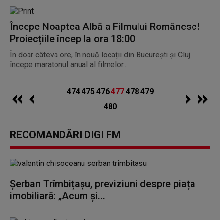
Începe Noaptea Albă a Filmului Românesc!
Proiecțiile încep la ora 18:00
În doar câteva ore, în nouă locații din București și Cluj
începe maratonul anual al filmelor...
474
475
476
477
478
479
480
RECOMANDĂRI DIGI FM
Șerban Trîmbițașu, previziuni despre piața
imobiliară: „Acum și...