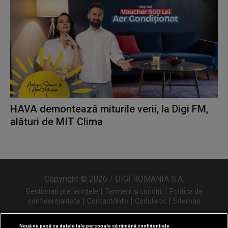
HAVA demontează miturile verii, la Digi FM,
alături de MIT Clima
Copyright © 2026 / DIGI ROMANIA S.A.
|
|
Gestionați preferințele
Termeni și condiții
Politica de
|
|
|
confidențialitate
Contact/Info
Codul etic
Sitemap
Nouă ne pasă ca datele tale personale să rămână confidențiale