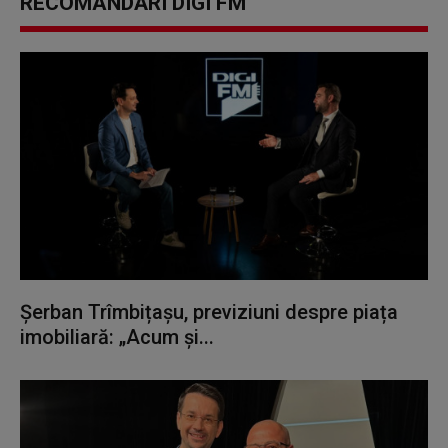
RECOMANDĂRI DIGI FM
Șerban Trîmbițașu, previziuni despre piața
imobiliară: „Acum și...