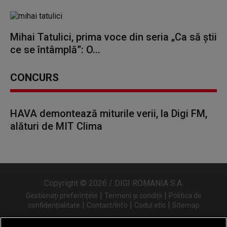
Mihai Tatulici, prima voce din seria „Ca să știi
ce se întâmplă”: O...
CONCURS
HAVA demontează miturile verii, la Digi FM,
alături de MIT Clima
Copyright © 2026 / DIGI ROMANIA S.A.
|
|
Gestionați preferințele
Termeni și condiții
Politica de
|
|
|
confidențialitate
Contact/Info
Codul etic
Sitemap