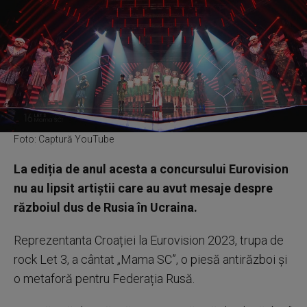
Foto: Captură YouTube
La ediția de anul acesta a concursului Eurovision
nu au lipsit artiștii care au avut mesaje despre
războiul dus de Rusia în Ucraina.
Reprezentanta Croației la Eurovision 2023, trupa de
rock Let 3, a cântat „Mama SC”, o piesă antirăzboi și
o metaforă pentru Federația Rusă.