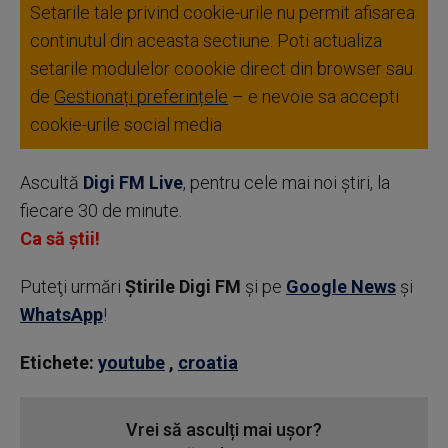
Setarile tale privind cookie-urile nu permit afisarea
continutul din aceasta sectiune. Poti actualiza
setarile modulelor coookie direct din browser sau
de
Gestionați preferințele
– e nevoie sa accepti
cookie-urile social media
Ascultă
Digi FM Live
, pentru cele mai noi știri, la
fiecare 30 de minute.
Ca să știi!
Puteţi urmări
Știrile Digi FM
şi pe
Google News
şi
WhatsApp
!
Etichete:
youtube
,
croatia
Vrei să asculți mai ușor?