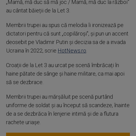
„Mamă, mă duc să mă joc / Mamă, mă duc la război”
au cântat băieții de la Let 3.
Membrii trupei au spus că melodia îi ironizează pe
dictatori pentru că sunt „copilăroși", și pun un accent
deosebit pe Vladimir Putin și decizia sa de a invada
Ucraina în 2022, scrie
HotNews.ro
.
Croații de la Let 3 au urcat pe scenă îmbrăcați în
haine pătate de sânge și haine militare, ca mai apoi
să se dezbrace.
Membrii trupei au mărșăluit pe scenă purtând
uniforme de soldat și au început să scandeze, înainte
de a se dezbrăca în lenjerie intimă și de a flutura
rachete uriașe.