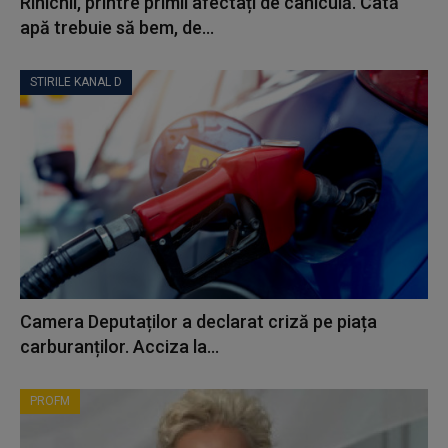
Rinichii, printre primii afectați de caniculă. Câtă
apă trebuie să bem, de...
STIRILE KANAL D
Camera Deputaților a declarat criză pe piața
carburanților. Acciza la...
PROFM