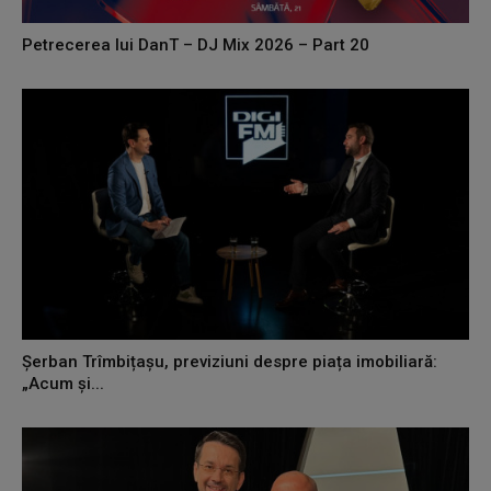
Petrecerea lui DanT – DJ Mix 2026 – Part 20
Șerban Trîmbițașu, previziuni despre piața imobiliară:
„Acum și...