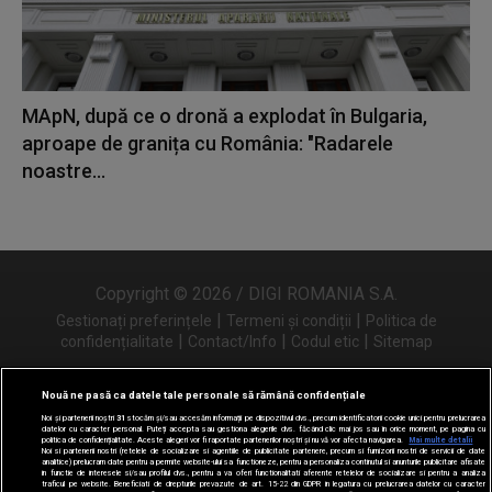
MApN, după ce o dronă a explodat în Bulgaria,
aproape de granița cu România: "Radarele
noastre...
Copyright © 2026 / DIGI ROMANIA S.A.
|
|
Gestionați preferințele
Termeni și condiții
Politica de
|
|
|
confidențialitate
Contact/Info
Codul etic
Sitemap
Nouă ne pasă ca datele tale personale să rămână confidențiale
Noi și partenerii noștri
31
stocăm și/sau accesăm informații pe dispozitivul dvs., precum identificatorii cookie unici pentru prelucrarea
Urmărește-ne și pe
datelor cu caracter personal. Puteți accepta sau gestiona alegerile dvs. făcând clic mai jos sau în orice moment, pe pagina cu
politica de confidențialitate. Aceste alegeri vor fi raportate partenerilor noștri și nu vă vor afecta navigarea.
Mai multe detalii
Noi si partenerii nostri (retelele de socializare si agentiile de publicitate partenere, precum si furnizorii nostri de servicii de date
analitice) prelucram date pentru a permite website-ului sa functioneze, pentru a personaliza continutul si anunturile publicitare afisate
in functie de interesele si/sau profilul dvs., pentru a va oferi functionalitati aferente retelelor de socializare si pentru a analiza
traficul pe website. Beneficiati de drepturile prevazute de art. 15-22 din GDPR in legatura cu prelucrarea datelor cu caracter