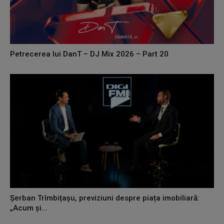
Petrecerea lui DanT – DJ Mix 2026 – Part 20
Șerban Trîmbițașu, previziuni despre piața imobiliară:
„Acum și...