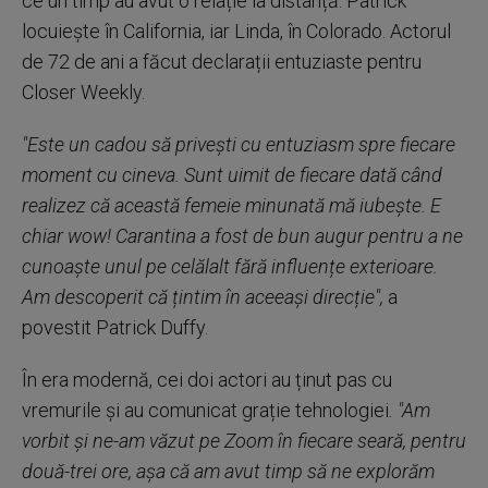
ce un timp au avut o relație la distanță. Patrick
locuiește în California, iar Linda, în Colorado. Actorul
de 72 de ani a făcut declarații entuziaste pentru
Closer Weekly.
"Este un cadou să privești cu entuziasm spre fiecare
moment cu cineva. Sunt uimit de fiecare dată când
realizez că această femeie minunată mă iubește. E
chiar wow! Carantina a fost de bun augur pentru a ne
cunoaște unul pe celălalt fără influențe exterioare.
Am descoperit că țintim în aceeași direcție",
a
povestit Patrick Duffy.
În era modernă, cei doi actori au ținut pas cu
vremurile și au comunicat grație tehnologiei
. "Am
vorbit și ne-am văzut pe Zoom în fiecare seară, pentru
două-trei ore, așa că am avut timp să ne explorăm