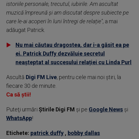
istoriile personale, trecutul, iubirile. Am ascultat
muzică împreună și am discutat despre subiecte pe
care le-ai acoperi în luni întregi de relație"
, a mai
adăugat Patrick.
Nu mai căutau dragostea, dar i-a găsit ea pe
ei. Patrick Duffy dezvăluie secretul
neașteptat al succesului relației cu Linda Purl
Ascultă
Digi FM Live
, pentru cele mai noi știri, la
fiecare 30 de minute.
Ca să știi!
Puteţi urmări
Știrile Digi FM
şi pe
Google News
şi
WhatsApp
!
Etichete:
patrick duffy
,
bobby dallas