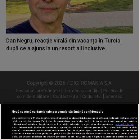
Dan Negru, reacție virală din vacanța în Turcia
după ce a ajuns la un resort all inclusive...
Copyright © 2026 / DIGI ROMANIA S.A.
|
|
Gestionați preferințele
Termeni și condiții
Politica de
|
|
|
confidențialitate
Contact/Info
Codul etic
Sitemap
Nouă ne pasă ca datele tale personale să rămână confidențiale
Noi și partenerii noștri
31
stocăm și/sau accesăm informații pe dispozitivul dvs., precum identificatorii cookie unici pentru prelucrarea
Urmărește-ne și pe
datelor cu caracter personal. Puteți accepta sau gestiona alegerile dvs. făcând clic mai jos sau în orice moment, pe pagina cu
politica de confidențialitate. Aceste alegeri vor fi raportate partenerilor noștri și nu vă vor afecta navigarea.
Mai multe detalii
Noi si partenerii nostri (retelele de socializare si agentiile de publicitate partenere, precum si furnizorii nostri de servicii de date
analitice) prelucram date pentru a permite website-ului sa functioneze, pentru a personaliza continutul si anunturile publicitare afisate
in functie de interesele si/sau profilul dvs., pentru a va oferi functionalitati aferente retelelor de socializare si pentru a analiza
traficul pe website. Beneficiati de drepturile prevazute de art. 15-22 din GDPR in legatura cu prelucrarea datelor cu caracter