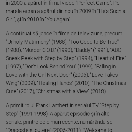
în 2000 a apărut în filmul video "Perfect Game". Pe
marele ecran a apărut din nou în 2009 în "He's Such a
Girl", şi în 2010 în "You Again".
A continuat să joace în filme de televiziune, precum
"Unholy Matrimony" (1988), "Too Good to Be True"
(1988), "Murder C.O.D." (1990), "Daddy" (1991), "ABC
Sneak Peek with Step by Step" (1994), "Heart of Fire"
(1997), "Don't Look Behind You" (1999), "Falling in
Love with the Girl Next Door" (2006), "Love Takes
Wing" (2009), "Healing Hands" (2010), "The Christmas
Cure" (2017), "Christmas with a View" (2018).
A primit rolul Frank Lambert în serialul TV "Step by
Step" (1991-1998). A apărut episodic şi în alte
seriale, printre cele mai recente, numărându-se
"Dragoste şi putere" (2006-2011), "Welcome to