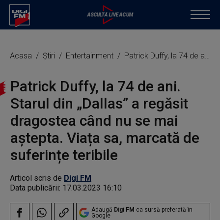
Acasa
Știri
Entertainment
Patrick Duffy, la 74 de ani. Starul din „Dallas” a regăsit dragostea când nu se mai aștepta. Viața sa, marcată de suferințe teribile
Patrick Duffy, la 74 de ani.
Starul din „Dallas” a regăsit
dragostea când nu se mai
aștepta. Viața sa, marcată de
suferințe teribile
Articol scris de
Digi FM
Data publicării:
17.03.2023 16:10
Adaugă
Digi FM
ca sursă preferată în
Google