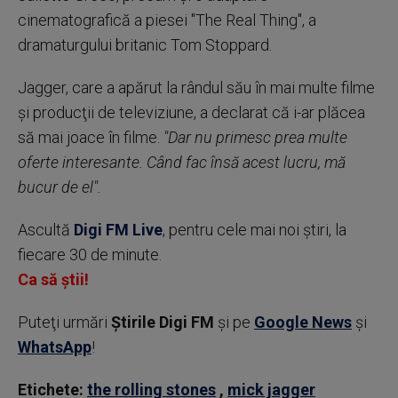
cinematografică a piesei "The Real Thing", a
dramaturgului britanic Tom Stoppard.
Jagger, care a apărut la rândul său în mai multe filme
şi producţii de televiziune, a declarat că i-ar plăcea
să mai joace în filme.
"Dar nu primesc prea multe
oferte interesante. Când fac însă acest lucru, mă
bucur de el".
Ascultă
Digi FM Live
, pentru cele mai noi știri, la
fiecare 30 de minute.
Ca să știi!
Puteţi urmări
Știrile Digi FM
şi pe
Google News
şi
WhatsApp
!
Etichete:
the rolling stones
,
mick jagger