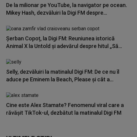
De la milionar pe YouTube, la navigator pe ocean.
Mikey Hash, dezvăluiri la Digi FM despre...
Șerban Copoț, la Digi FM: Reuniunea istorică
Animal X la Untold și adevărul despre hitul „Să...
Selly, dezvăluiri la matinalul Digi FM: De ce nu îl
aduce pe Eminem la Beach, Please și cât a...
Cine este Alex Stamate? Fenomenul viral care a
răvășit TikTok-ul, dezbătut la matinalul Digi FM