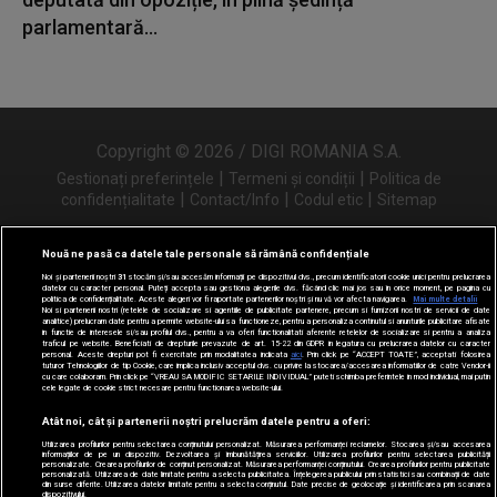
parlamentară...
Copyright © 2026 / DIGI ROMANIA S.A.
|
|
Gestionați preferințele
Termeni și condiții
Politica de
|
|
|
confidențialitate
Contact/Info
Codul etic
Sitemap
Nouă ne pasă ca datele tale personale să rămână confidențiale
Noi și partenerii noștri
31
stocăm și/sau accesăm informații pe dispozitivul dvs., precum identificatorii cookie unici pentru prelucrarea
Urmărește-ne și pe
datelor cu caracter personal. Puteți accepta sau gestiona alegerile dvs. făcând clic mai jos sau în orice moment, pe pagina cu
politica de confidențialitate. Aceste alegeri vor fi raportate partenerilor noștri și nu vă vor afecta navigarea.
Mai multe detalii
Noi si partenerii nostri (retelele de socializare si agentiile de publicitate partenere, precum si furnizorii nostri de servicii de date
analitice) prelucram date pentru a permite website-ului sa functioneze, pentru a personaliza continutul si anunturile publicitare afisate
in functie de interesele si/sau profilul dvs., pentru a va oferi functionalitati aferente retelelor de socializare si pentru a analiza
traficul pe website. Beneficiati de drepturile prevazute de art. 15-22 din GDPR in legatura cu prelucrarea datelor cu caracter
personal. Aceste drepturi pot fi exercitate prin modalitatea indicata
aici
. Prin click pe “ACCEPT TOATE”, acceptati folosirea
tuturor Tehnologiilor de tip Cookie, care implica inclusiv acceptul dvs. cu privire la stocarea/accesarea informatiilor de catre Vendor-ii
cu care colaboram. Prin click pe “VREAU SA MODIFIC SETARILE INDIVIDUAL” puteti schimba preferintele in mod individual, mai putin
cele legate de cookie strict necesare pentru functionarea website-ului.
Atât noi, cât și partenerii noștri prelucrăm datele pentru a oferi:
Utilizarea profilurilor pentru selectarea conținutului personalizat. Măsurarea performanței reclamelor. Stocarea și/sau accesarea
informațiilor de pe un dispozitiv. Dezvoltarea și îmbunătățirea serviciilor. Utilizarea profilurilor pentru selectarea publicității
personalizate. Crearea profilurilor de conținut personalizat. Măsurarea performanței conținutului. Crearea profilurilor pentru publicitate
personalizată. Utilizarea de date limitate pentru a selecta publicitatea. Înțelegerea publicului prin statistici sau combinații de date
din surse diferite. Utilizarea datelor limitate pentru a selecta conținutul. Date precise de geolocație și identificarea prin scanarea
dispozitivului.