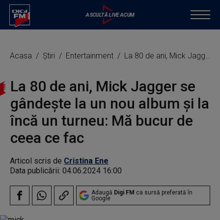
Acasa
Știri
Entertainment
La 80 de ani, Mick Jagger se gândeşte la un nou album şi la încă un turneu: Mă bucur de ceea ce fac
La 80 de ani, Mick Jagger se
gândeşte la un nou album şi la
încă un turneu: Mă bucur de
ceea ce fac
Articol scris de
Cristina Ene
Data publicării:
04.06.2024 16:00
Adaugă
Digi FM
ca sursă preferată în
Google