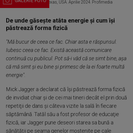
Diamonds, Houston, Texas, USA. Aprilie 2024. Profimedia
De unde găseşte atâta energie și cum își
păstrează forma fizică
"Mă bucur de ceea ce fac. Chiar asta e răspunsul.
Iubesc ceea ce fac. Există această comunicare
continuă cu publicul. Pot să-i văd că se simt bine, aşa
că mă simt şi eu bine şi primesc de la ei foarte multă
energie".
Mick Jagger a declarat că îşi păstrează forma fizică
de invidiat chiar şi de cei mai tineri decât el prin două
repetiţii de dans şi câteva vizite la sală în fiecare
săptămână. Tatăl său a fost profesor de educaţie
fizică, iar Jagger pune deseori starea sa bună a
sănătăţii pe seama genelor moştenite pe cale