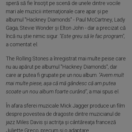
speră să fie însoţit pe scenă de unele dintre vocile
mari ale muzicii internaţionale care apar şi pe
albumul "Hackney Diamonds" - Paul McCartney, Lady
Gaga, Stevie Wonder şi Elton John - dar a precizat că
încă nu ştie nimic sigur.
"Este greu să le fac program",
a comentat el.
The Rolling Stones a înregistrat mai multe peise care
nu au apărut pe albumul "Hackney Diamonds", dar
care ar putea fi grupate pe un nou album.
"Avem mult
mai multe piese, aşa că mă gândesc că am putea
scoate un nou album foarte curând"
, a mai spus el.
În afara sferei muzicale Mick Jagger produce un film
despre povestea de dragoste dintre muzicianul de
jazz Miles Davis şi actriţa şi cântăreaţa franceză
Juliette Greco, precum şi o adaptare