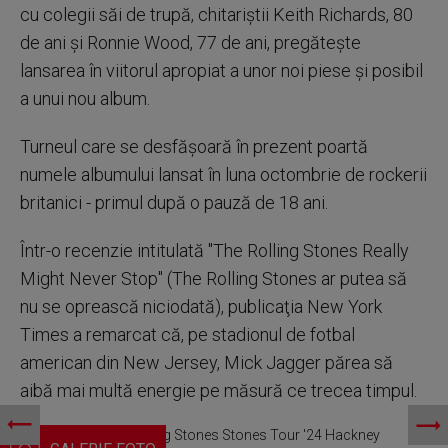
cu colegii săi de trupă, chitariştii Keith Richards, 80
de ani şi Ronnie Wood, 77 de ani, pregăteşte
lansarea în viitorul apropiat a unor noi piese şi posibil
a unui nou album.
Turneul care se desfăşoară în prezent poartă
numele albumului lansat în luna octombrie de rockerii
britanici - primul după o pauză de 18 ani.
Într-o recenzie intitulată "The Rolling Stones Really
Might Never Stop" (The Rolling Stones ar putea să
nu se oprească niciodată), publicaţia New York
Times a remarcat că, pe stadionul de fotbal
american din New Jersey, Mick Jagger părea să
aibă mai multă energie pe măsură ce trecea timpul.
Mick Jagger. The Rolling Stones Stones Tour '24 Hackney