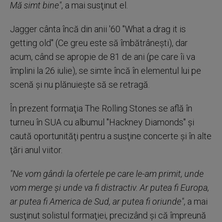
Mă simt bine"
, a mai susţinut el.
Jagger cânta încă din anii '60 "What a drag it is
getting old" (Ce greu este să îmbătrâneşti), dar
acum, când se apropie de 81 de ani (pe care îi va
împlini la 26 iulie), se simte încă în elementul lui pe
scenă şi nu plănuieşte să se retragă.
În prezent formaţia The Rolling Stones se află în
turneu în SUA cu albumul "Hackney Diamonds" şi
caută oportunităţi pentru a susţine concerte şi în alte
ţări anul viitor.
"Ne vom gândi la ofertele pe care le-am primit, unde
vom merge şi unde va fi distractiv. Ar putea fi Europa,
ar putea fi America de Sud, ar putea fi oriunde"
, a mai
susţinut solistul formaţiei, precizând şi că împreună