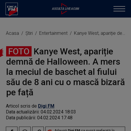
Acasa
Știri
Entertainment
Kanye West, apariție demnă de Halloween. A mers la meciul de baschet al fiului său de 8 ani cu o mască bizară pe față
FOTO
Kanye West, apariție
demnă de Halloween. A mers
la meciul de baschet al fiului
său de 8 ani cu o mască bizară
pe față
Articol scris de
Digi FM
Data actualizării:
04.02.2024 18:03
Data publicării:
04.02.2024 17:48
Adaugă
Digi FM
ca sursă preferată în