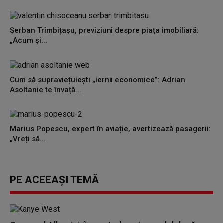
Șerban Trîmbițașu, previziuni despre piața imobiliară:
„Acum și...
Cum să supraviețuiești „iernii economice”: Adrian
Asoltanie te învață...
Marius Popescu, expert în aviație, avertizează pasagerii:
„Vreți să...
PE ACEEAȘI TEMĂ