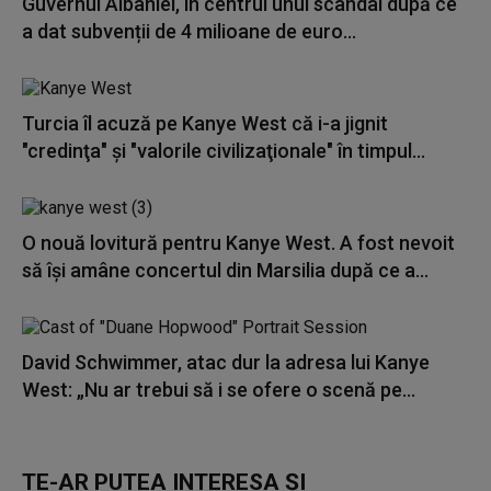
Guvernul Albaniei, în centrul unui scandal după ce
a dat subvenții de 4 milioane de euro...
Turcia îl acuză pe Kanye West că i-a jignit
"credinţa" şi "valorile civilizaţionale" în timpul...
O nouă lovitură pentru Kanye West. A fost nevoit
să își amâne concertul din Marsilia după ce a...
David Schwimmer, atac dur la adresa lui Kanye
West: „Nu ar trebui să i se ofere o scenă pe...
TE-AR PUTEA INTERESA ȘI