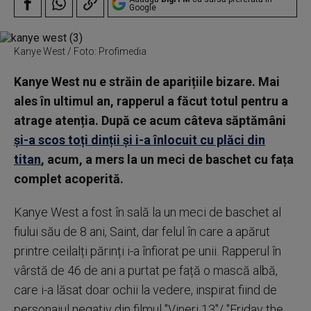
Google
Kanye West / Foto: Profimedia
Kanye West nu e străin de aparițiile bizare. Mai
ales în ultimul an, rapperul a făcut totul pentru a
atrage atenția. După ce acum câteva săptămâni
și-a scos toți dinții și i-a înlocuit cu plăci din
titan
, acum, a mers la un meci de baschet cu fața
complet acoperită.
Kanye West a fost în sală la un meci de baschet al
fiului său de 8 ani, Saint, dar felul în care a apărut
printre ceilalți părinți i-a înfiorat pe unii. Rapperul în
vârstă de 46 de ani a purtat pe față o mască albă,
care i-a lăsat doar ochii la vedere, inspirat fiind de
personajul negativ din filmul "Vineri 13"/ "Friday the