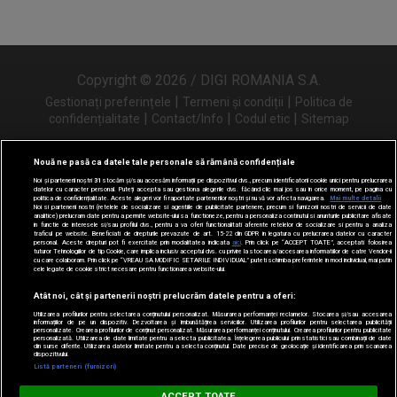
Copyright © 2026 / DIGI ROMANIA S.A.
|
|
Gestionați preferințele
Termeni și condiții
Politica de
|
|
|
confidențialitate
Contact/Info
Codul etic
Sitemap
Nouă ne pasă ca datele tale personale să rămână confidențiale
Noi și partenerii noștri
31
stocăm și/sau accesăm informații pe dispozitivul dvs., precum identificatorii cookie unici pentru prelucrarea
Urmărește-ne și pe
datelor cu caracter personal. Puteți accepta sau gestiona alegerile dvs. făcând clic mai jos sau în orice moment, pe pagina cu
politica de confidențialitate. Aceste alegeri vor fi raportate partenerilor noștri și nu vă vor afecta navigarea.
Mai multe detalii
Noi si partenerii nostri (retelele de socializare si agentiile de publicitate partenere, precum si furnizorii nostri de servicii de date
analitice) prelucram date pentru a permite website-ului sa functioneze, pentru a personaliza continutul si anunturile publicitare afisate
in functie de interesele si/sau profilul dvs., pentru a va oferi functionalitati aferente retelelor de socializare si pentru a analiza
traficul pe website. Beneficiati de drepturile prevazute de art. 15-22 din GDPR in legatura cu prelucrarea datelor cu caracter
personal. Aceste drepturi pot fi exercitate prin modalitatea indicata
aici
. Prin click pe “ACCEPT TOATE”, acceptati folosirea
tuturor Tehnologiilor de tip Cookie, care implica inclusiv acceptul dvs. cu privire la stocarea/accesarea informatiilor de catre Vendor-ii
cu care colaboram. Prin click pe “VREAU SA MODIFIC SETARILE INDIVIDUAL” puteti schimba preferintele in mod individual, mai putin
cele legate de cookie strict necesare pentru functionarea website-ului.
Atât noi, cât și partenerii noștri prelucrăm datele pentru a oferi:
Utilizarea profilurilor pentru selectarea conținutului personalizat. Măsurarea performanței reclamelor. Stocarea și/sau accesarea
informațiilor de pe un dispozitiv. Dezvoltarea și îmbunătățirea serviciilor. Utilizarea profilurilor pentru selectarea publicității
personalizate. Crearea profilurilor de conținut personalizat. Măsurarea performanței conținutului. Crearea profilurilor pentru publicitate
personalizată. Utilizarea de date limitate pentru a selecta publicitatea. Înțelegerea publicului prin statistici sau combinații de date
din surse diferite. Utilizarea datelor limitate pentru a selecta conținutul. Date precise de geolocație și identificarea prin scanarea
dispozitivului.
Listă parteneri (furnizori)
Digi FM
ACCEPT TOATE