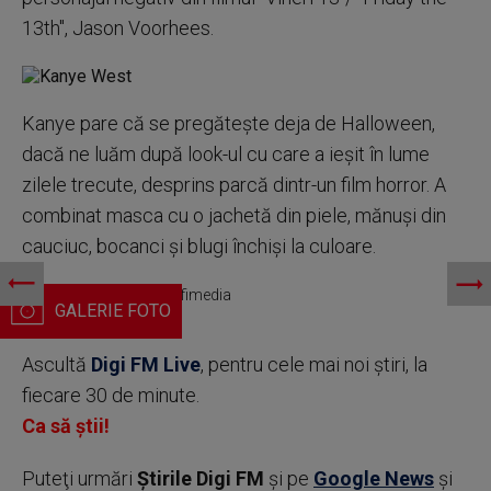
13th", Jason Voorhees.
Kanye pare că se pregătește deja de Halloween,
dacă ne luăm după look-ul cu care a ieșit în lume
zilele trecute, desprins parcă dintr-un film horror. A
combinat masca cu o jachetă din piele, mănuși din
cauciuc, bocanci și blugi închiși la culoare.
Kanye West / Foto: Profimedia
Ascultă
Digi FM Live
, pentru cele mai noi știri, la
fiecare 30 de minute.
Ca să știi!
Puteţi urmări
Știrile Digi FM
şi pe
Google News
şi