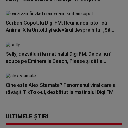
Șerban Copoț, la Digi FM: Reuniunea istorică
Animal X la Untold și adevărul despre hitul „Să...
Selly, dezvăluiri la matinalul Digi FM: De ce nu îl
aduce pe Eminem la Beach, Please și cât a...
Cine este Alex Stamate? Fenomenul viral care a
răvășit TikTok-ul, dezbătut la matinalul Digi FM
ULTIMELE ȘTIRI