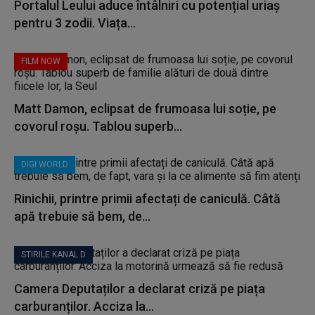
Portalul Leului aduce întâlniri cu potențial uriaș
pentru 3 zodii. Viața...
FILM NOW
Matt Damon, eclipsat de frumoasa lui soție, pe
covorul roșu. Tablou superb...
DIGI WORLD
Rinichii, printre primii afectați de caniculă. Câtă
apă trebuie să bem, de...
STIRILE KANAL D
Camera Deputaților a declarat criză pe piața
carburanților. Acciza la...